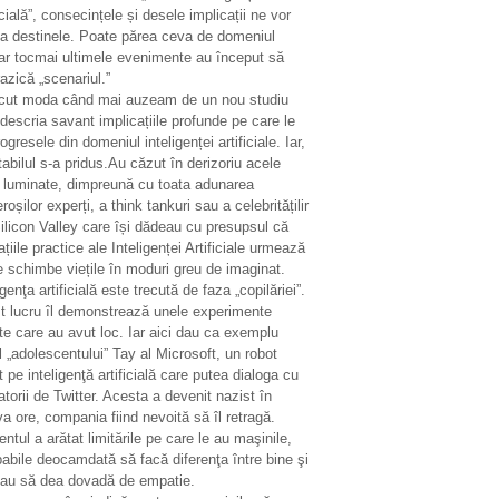
icială”, consecințele și desele implicații ne vor
ta destinele. Poate părea ceva de domeniul
ar tocmai ultimele evenimente au început să
azică „scenariul.”
ecut moda când mai auzeam de un nou studiu
descria savant implicațiile profunde pe care le
ogresele din domeniul inteligenței artificiale. Iar,
tabilul s-a pridus.Au căzut în derizoriu acele
i luminate, dimpreună cu toata adunarea
oșilor experți, a think tankuri sau a celebritățilir
ilicon Valley care își dădeau cu presupsul că
ațiile practice ale Inteligenței Artificiale urmează
e schimbe viețile în moduri greu de imaginat.
igenţa artificială este trecută de faza „copilăriei”.
t lucru îl demonstrează unele experimente
te care au avut loc. Iar aici dau ca exemplu
 „adolescentului” Tay al Microsoft, un robot
 pe inteligenţă artificială care putea dialoga cu
zatorii de Twitter. Acesta a devenit nazist în
a ore, compania fiind nevoită să îl retragă.
entul a arătat limitările pe care le au maşinile,
abile deocamdată să facă diferenţa între bine şi
sau să dea dovadă de empatie.