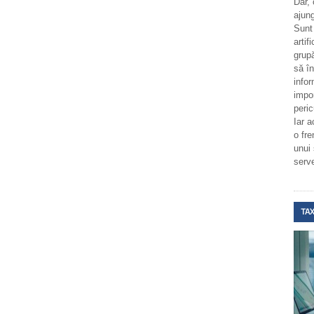
Dar,
ajung
Sunt
artif
grupă
să î
infor
impo
peric
Iar a
o fr
unui
serv
TAX