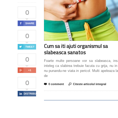
0

SHARE
0
Cum sa iti ajuti organismul sa

TWEET
slabeasca sanatos
0
Foarte multe persoane vor sa slabeasca, ins
inteleg ca slabirea trebuie facuta cu grija, nu in

+1
nu punandu-ne viata in pericol. Multi apeleaza la 
de
0

0 comment

Citeste articolul integral

DISTRIBUIE