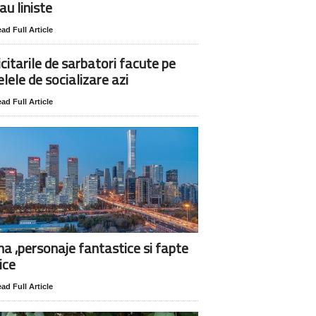
au liniste
ad Full Article
icitarile de sarbatori facute pe
elele de socializare azi
ad Full Article
na ,personaje fantastice si fapte
ice
ad Full Article