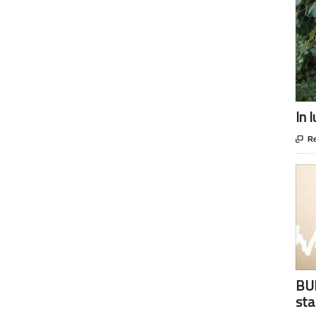
In 

Re
BUR
sta