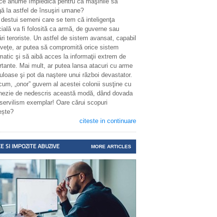
 ce anume împiedică pentru ca maşinile să
ă la astfel de însuşiri umane?
 destui semeni care se tem că inteligenţa
icială va fi folosită ca armă, de guverne sau
ri teroriste. Un astfel de sistem avansat, capabil
nveţe, ar putea să compromită orice sistem
matic şi să aibă acces la informaţii extrem de
rtante. Mai mult, ar putea lansa atacuri cu arme
uloase şi pot da naştere unui război devastator.
cum, „onor” guvern al acestei colonii susţine cu
enezie de nedescris această modă, dând dovada
 servilism exemplar! Oare cărui scopuri
ește?
citeste in continuare
E SI IMPOZITE ABUZIVE
MORE ARTICLES