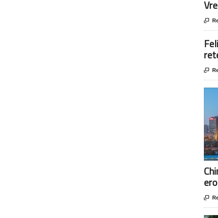
Vre

Re
Fel
ret

Re
Chi
ero

Re