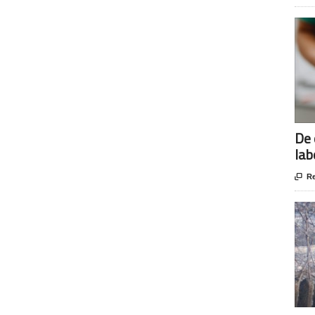
De 
lab

Re