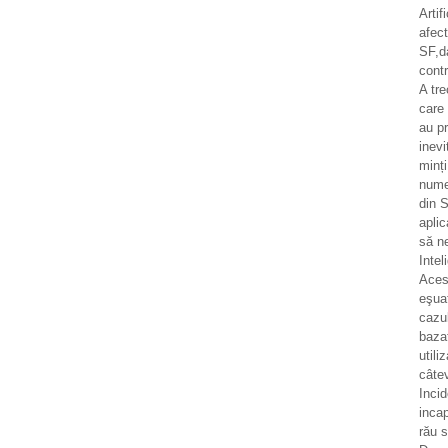
Artif
afec
SF,d
contr
A tr
care 
au pr
inevi
minț
numer
din S
aplic
să n
Intel
Aces
eşua
cazul
bazat
utili
câtev
Incid
incap
rău 