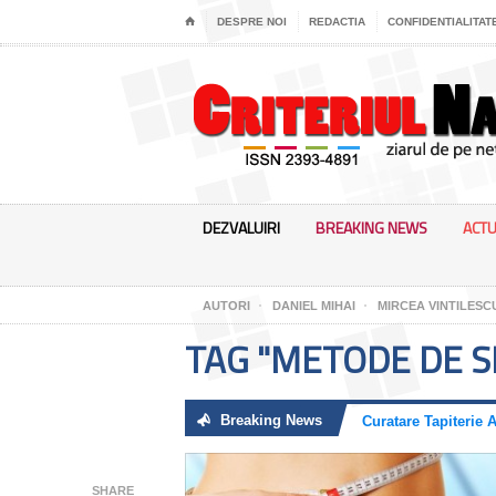
⌂
DESPRE NOI
REDACTIA
CONFIDENTIALITAT
DEZVALUIRI
BREAKING NEWS
ACTU
AUTORI
DANIEL MIHAI
MIRCEA VINTILESC
TAG "METODE DE S
Breaking News
SHARE