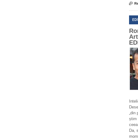

Re
ED
Ro
Ar
ED
Intel
Deseo
„din 
știm 
ceea
Da, 
momen