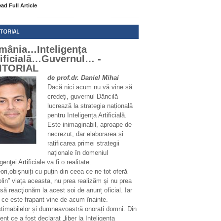
ad Full Article
ITORIAL
mânia…Inteligența
tificială…Guvernul… -
ITORIAL
de prof.dr. Daniel Mihai
Dacă nici acum nu vă vine să
credeți, guvernul Dăncilă
lucrează la strategia națională
pentru Inteligența Artificială.
Este inimaginabil, aproape de
necrezut, dar elaborarea și
ratificarea primei strategii
naţionale în domeniul
igenţei Artificiale va fi o realitate.
ri,obișnuiți cu puțin din ceea ce ne tot oferă
plin” viața aceasta, nu prea realizăm și nu prea
să reacţionăm la acest soi de anunț oficial. Iar
 ce este frapant vine de-acum înainte.
stimabilelor și dumneavoastră onorați domni. Din
t ce a fost declarat „liber la Inteligența