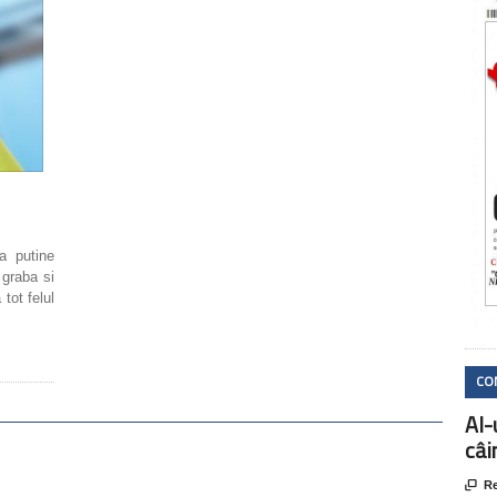
a putine
 graba si
tot felul
CO
AI-
câi

Re