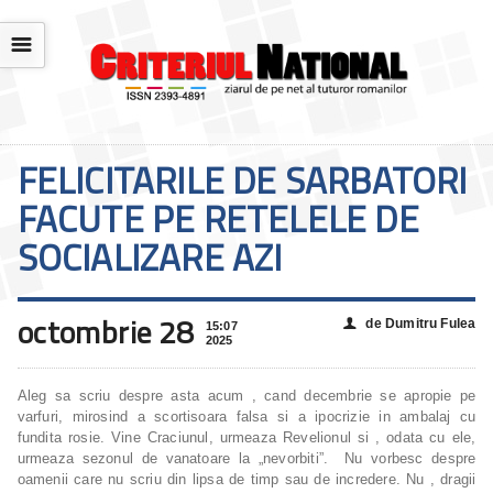
☰
FELICITARILE DE SARBATORI
FACUTE PE RETELELE DE
SOCIALIZARE AZI
octombrie 28
de Dumitru Fulea
👤
15:07
2025
Aleg sa scriu despre asta acum , cand decembrie se apropie pe
varfuri, mirosind a scortisoara falsa si a ipocrizie in ambalaj cu
fundita rosie. Vine Craciunul, urmeaza Revelionul si , odata cu ele,
urmeaza sezonul de vanatoare la „nevorbiti”. Nu vorbesc despre
oamenii care nu scriu din lipsa de timp sau de incredere. Nu , dragii