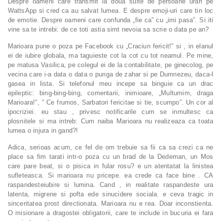
Despre oameni care transmit la doua suite de persoane urari pe
WattsApp si cred ca au salvat lumea. E despre emoji-uri care tin loc
de emotie. Despre oameni care confunda „fie ca” cu „imi pasa”. Si iti
vine sa te intrebi: de ce toti astia simt nevoia sa scrie o data pe an?
Marioara pune o poza pe Facebook cu „Craciun fericit!” si , in elanul
ei de iubire globala, ma taguieste cot la cot cu tot neamul. Pe mine,
pe matusa Vasilica, pe colegul ei de la contabilitate, pe ginecolog, pe
vecina care i-a data o data o punga de zahar si pe Dumnezeu, daca-l
gasea in lista. Si telefonul meu incepe sa binguie ca un drac
epileptic: bing-bing-bing, comentarii, inimioare, „Multumim, draga
Marioara!”, ” Ce frumos, Sarbatori fericitae si tie, scumpo”. Un cor al
ipocriziei. eu stau , privesc notificarile cum se inmultesc ca
plosnitele si ma intreb: Cum naiba Marioara nu realizeaza ca toata
lumea o injura in gand?!
Adica, serioas acum, ce fel de om trebuie sa fii ca sa crezi ca ne
place sa fim tarati intr-o poza cu un brad de la Dedeman, un Mos
care pare beat, si o pisica in fular rosu? e un atentatat la linistea
sufleteasca. Si marioara nu pricepe. ea crede ca face bine . CA
raspandesteiubire si lumina. Cand , in realitate raspandeste ura
latenta, migrene si pofta ede sinucidere sociala. e ceva tragic in
sinceritatea prost directionata. Marioara nu e rea. Doar inconstienta.
O misionare a dragostei obligatorii, care te include in bucuria ei fara