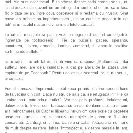
mei. Aia sunt doar tacuti. Eu vorbesc despre astia carenu scriu , nu
iti adreseaza un cuvant un an intreg, dar simt o chemare sa o faca
fix o data pe an, intre doua cozonace si o reclama cu hrusca. Simt
brusc ca trebuie sa impartaseasca „lumina care se pogoara in noi
toti” si miracolul nasterii divine in sufletele curate”.
Le citesti mesajele si parca vezi un ingerbeat scriind cu degetele
inghetate pe tochscreen: ” Fie ca bucuria, pacea, speranta,
sanatatea, iubirea, armonia, lumina, zambetul, si vibratiile pozitive
sa-ti inunde sufletul,”
si tu citesti, te uiti lal ecran, iti vine sa raspunzi „Multumesc , dar
sufletul meu are deja inundatie, a dat pe afara de la atatea urari
copiate de pe Facebook.” Pentru ca asta e secretul lor, ei nu scriu ,
ei copiaza.
Furculisioneaza. Imprumuta metaforeca pe niste haine second-hand
de la vecina din colt. Daca nu stiu ce sa zica, se refugiaza in ” Fie ca
lumina sa-ti patrunda-n suflet”. Vor sa para profunzi, induiosatori,
duhovnicesti. Ii vezi cum tasteaza cu un aer de iluminare, ca si cum
ar fi reincarnarea lui Gabriel liiceanu intr-un om care scrie cu degetele
unse cu sarmale. unii semneaza mesajele de parca ar fi autori
consacrati: „Cu drag, si lumina, Daniela si Catalin”.Craciunul nu mai e
de mult despre nastere, iubire, introspectie. e despre mesaje in lant.