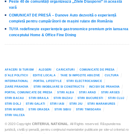
Peste 40 de comunități organizează „Zilele Diasporei” în această
vară
COMUNICAT DE PRESĂ – Danove Auto dezvoltă o experiență
completă pentru cumpărătorii de mașini rulate din România
TUYA redefinește experiențele gastronomice premium prin lansarea
conceptului Home & Office Fine Dining
AFACERI SI TURISM
ALEGERI
CARICATURI
COMUNICATE DE PRESA
D`ALE POLITICII
EDITIE LOCALA
TAXE SI IMPOZITE ABUZIVE
CULTURA
INTERNATIONAL
PORTAL LIFESTYLE
STIRI ELECTROCASNICE
ZIARE PRAHOVA
STIRI IMOBILIARE SI CONSTRUCTII
INCISIV DE PRAHOVA
PORTAL COMUNICATE DE PRESA
STIRI ALBA
STIRI ARAD
STIRI ARGES
STIRI BACAU
STIRI BRAILA
STIRI BUZAU
STIRI BUCURESTI
STIRI CLUJ
STIRI DOLJ
STIRI GALATI
STIRI IASI
STIRI JIU
STIRI MARAMURES
STIRI MURES
STIRI ORADEA
STIRI SIBIU
STIRI TIMISOARA
STIRI VALCEA
© 2020 Copyright
CRITERIUL NATIONAL
. All Rights reserved. Răspunderea
juridică, civilă și penală, pentru conținutul materialelor publicate pe site-ul criteriul.ro