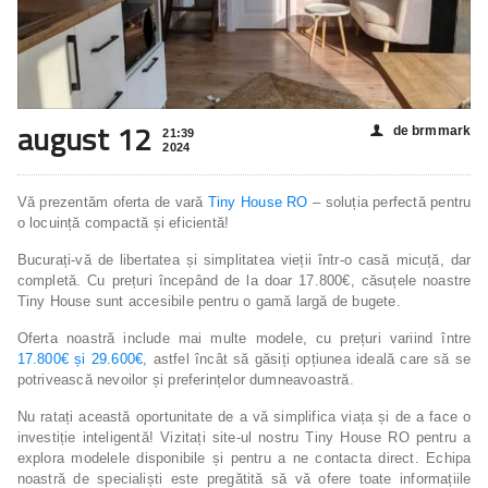
august 12
de brmmark
👤
21:39
2024
Vă prezentăm oferta de vară
Tiny House RO
– soluția perfectă pentru
o locuință compactă și eficientă!
Bucurați-vă de libertatea și simplitatea vieții într-o casă micuță, dar
completă. Cu prețuri începând de la doar 17.800€, căsuțele noastre
Tiny House sunt accesibile pentru o gamă largă de bugete.
Oferta noastră include mai multe modele, cu prețuri variind între
17.800€ și 29.600€,
astfel încât să găsiți opțiunea ideală care să se
potrivească nevoilor și preferințelor dumneavoastră.
Nu ratați această oportunitate de a vă simplifica viața și de a face o
investiție inteligentă! Vizitați site-ul nostru Tiny House RO pentru a
explora modelele disponibile și pentru a ne contacta direct. Echipa
noastră de specialiști este pregătită să vă ofere toate informațiile