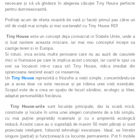
necesare și să vă ghideze în alegerea căsuței Tiny House perfecte
pentru dumneavoastră.
Profitați acum de oferta noastră de vară și faceți primul pas către un
stil de viață mai simplu și mai sustenabil cu Tiny House RO!
Tiny House
este un concept deja consacrat in Statele Unite, unde a
si luat nastere aceasta miscare, iar mai nou conceptul incepe sa
castige teren si in Europa.
Si totusi, inca exista multe persoane care nu au auzit de casutele
mici si frumoase pe care le implica acest concept, iar cand le spui ca
vrei sa locuiesti intr-o casa stil Tiny House, ridica imediat din
spranceana nestiind exact ce inseamna.
Un
Tiny House
reprezintă o filozofie a vieții simple, concentrându-se
pe a avea doar ce este necesar și pe trăirea unei vieți esențiale.
Scopul este de a crea un spațiu de locuit sănătos, ecologic și liber,
adaptat personalității fiecăruia.
Tiny House-urile
sunt locuințe principale, dar la scară mică,
construite și locuite în urma unei alegeri conștiente de a trăi simplu,
cu mai puține proprietăți materiale și cu o amprentă ecologică
redusă. Aceste case au o suprafață de maxim 50 metri pătrați și sunt
proiectate inteligent, folosind tehnologii inovatoare. Ideal, se întrețin
singure (parțial) și funcționează ca locuințe permanente. Pot fi mobile