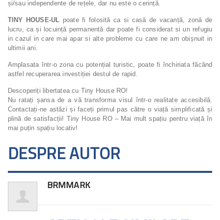
și/sau independente de rețele, dar nu este o cerință.
TINY HOUSE-UL
poate fi folosită ca si casă de vacanță, zonă de
lucru, ca și locuință permanentă dar poate fi considerat si un refugiu
in cazul in care mai apar si alte probleme cu care ne am obișnuit in
ultimii ani.
Amplasata într-o zona cu potențial turistic, poate fi închiriata făcând
astfel recuperarea investiției destul de rapid.
Descoperiți libertatea cu Tiny House RO!
Nu ratați șansa de a vă transforma visul într-o realitate accesibilă.
Contactați-ne astăzi și faceți primul pas către o viață simplificată și
plină de satisfacții! Tiny House RO – Mai mult spațiu pentru viață în
mai puțin spațiu locativ!
DESPRE AUTOR
BRMMARK