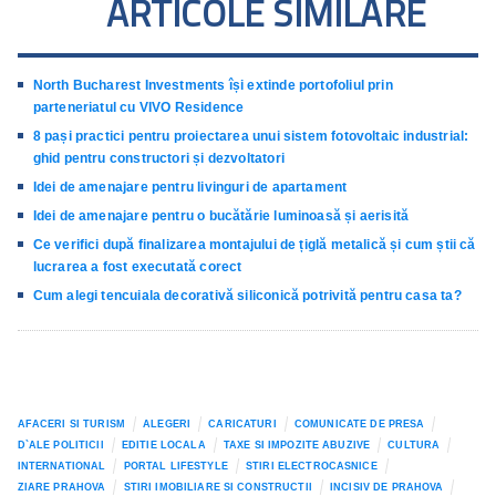
ARTICOLE SIMILARE
North Bucharest Investments își extinde portofoliul prin
parteneriatul cu VIVO Residence
8 pași practici pentru proiectarea unui sistem fotovoltaic industrial:
ghid pentru constructori și dezvoltatori
Idei de amenajare pentru livinguri de apartament
Idei de amenajare pentru o bucătărie luminoasă și aerisită
Ce verifici după finalizarea montajului de țiglă metalică și cum știi că
lucrarea a fost executată corect
Cum alegi tencuiala decorativă siliconică potrivită pentru casa ta?
AFACERI SI TURISM
ALEGERI
CARICATURI
COMUNICATE DE PRESA
D`ALE POLITICII
EDITIE LOCALA
TAXE SI IMPOZITE ABUZIVE
CULTURA
INTERNATIONAL
PORTAL LIFESTYLE
STIRI ELECTROCASNICE
ZIARE PRAHOVA
STIRI IMOBILIARE SI CONSTRUCTII
INCISIV DE PRAHOVA