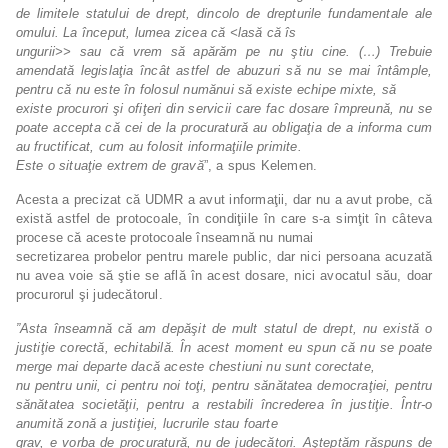
de limitele statului de drept, dincolo de drepturile fundamentale ale
omului. La început, lumea zicea că <lasă că îs
ungurii>> sau că vrem să apărăm pe nu ştiu cine. (…) Trebuie
amendată legislaţia încât astfel de abuzuri să nu se mai întâmple,
pentru că nu este în folosul numănui să existe echipe mixte, să
existe procurori şi ofiţeri din servicii care fac dosare împreună, nu se
poate accepta că cei de la procuratură au obligaţia de a informa cum
au fructificat, cum au folosit informaţiile primite.
Este o situaţie extrem de gravă
”, a spus Kelemen.
Acesta a precizat că UDMR a avut informaţii, dar nu a avut probe, că
există astfel de protocoale, în condiţiile în care s-a simţit în câteva
procese că aceste protocoale înseamnă nu numai
secretizarea probelor pentru marele public, dar nici persoana acuzată
nu avea voie să ştie se află în acest dosare, nici avocatul său, doar
procurorul şi judecătorul.
”Asta înseamnă că am depăşit de mult statul de drept, nu există o
justiţie corectă, echitabilă. În acest moment eu spun că nu se poate
merge mai departe dacă aceste chestiuni nu sunt corectate,
nu pentru unii, ci pentru noi toţi, pentru sănătatea democraţiei, pentru
sănătatea societăţii, pentru a restabili încrederea în justiţie. Într-o
anumită zonă a justiţiei, lucrurile stau foarte
grav, e vorba de procuratură, nu de judecători. Aşteptăm răspuns de