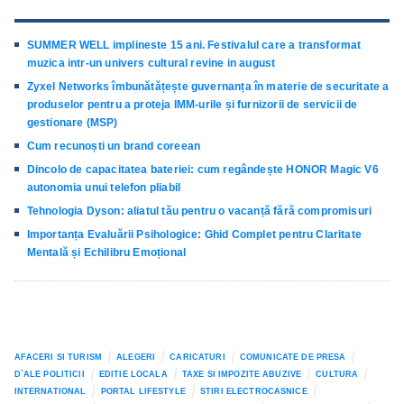
SUMMER WELL implineste 15 ani. Festivalul care a transformat
muzica intr-un univers cultural revine in august
Zyxel Networks îmbunătățește guvernanța în materie de securitate a
produselor pentru a proteja IMM-urile și furnizorii de servicii de
gestionare (MSP)
Cum recunoști un brand coreean
Dincolo de capacitatea bateriei: cum regândește HONOR Magic V6
autonomia unui telefon pliabil
Tehnologia Dyson: aliatul tău pentru o vacanță fără compromisuri
Importanța Evaluării Psihologice: Ghid Complet pentru Claritate
Mentală și Echilibru Emoțional
AFACERI SI TURISM
ALEGERI
CARICATURI
COMUNICATE DE PRESA
D`ALE POLITICII
EDITIE LOCALA
TAXE SI IMPOZITE ABUZIVE
CULTURA
INTERNATIONAL
PORTAL LIFESTYLE
STIRI ELECTROCASNICE