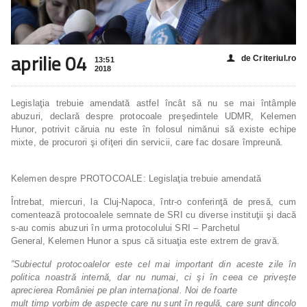
aprilie 04
de Criteriul.ro
👤
13:51
2018
Legislaţia trebuie amendată astfel încât să nu se mai întâmple
abuzuri, declară despre protocoale preşedintele UDMR, Kelemen
Hunor, potrivit căruia nu este în folosul nimănui să existe echipe
mixte, de procurori şi ofiţeri din servicii, care fac dosare împreună.
Kelemen despre PROTOCOALE: Legislaţia trebuie amendată
Întrebat, miercuri, la Cluj-Napoca, într-o conferinţă de presă, cum
comentează protocoalele semnate de SRI cu diverse instituţii şi dacă
s-au comis abuzuri în urma protocolului SRI – Parchetul
General, Kelemen Hunor a spus că situaţia este extrem de gravă.
”Subiectul protocoalelor este cel mai important din aceste zile în
politica noastră internă, dar nu numai, ci şi în ceea ce priveşte
aprecierea României pe plan internaţional. Noi de foarte
mult timp vorbim de aspecte care nu sunt în regulă, care sunt dincolo