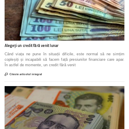
Alegeți un credit fără venit lunar
Când viața ne pune în situații dificile, este normal să ne simțim
copleșiți și incapabili să facem față presiunilor financiare care apar.
În astfel de momente, un credit fără venit

Citeste articolul integral