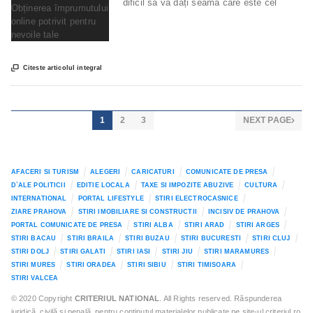
dificil să vă dați seama care este cel

Citeste articolul integral
1
2
3
NEXT PAGE

AFACERI SI TURISM
ALEGERI
CARICATURI
COMUNICATE DE PRESA
D`ALE POLITICII
EDITIE LOCALA
TAXE SI IMPOZITE ABUZIVE
CULTURA
INTERNATIONAL
PORTAL LIFESTYLE
STIRI ELECTROCASNICE
ZIARE PRAHOVA
STIRI IMOBILIARE SI CONSTRUCTII
INCISIV DE PRAHOVA
PORTAL COMUNICATE DE PRESA
STIRI ALBA
STIRI ARAD
STIRI ARGES
STIRI BACAU
STIRI BRAILA
STIRI BUZAU
STIRI BUCURESTI
STIRI CLUJ
STIRI DOLJ
STIRI GALATI
STIRI IASI
STIRI JIU
STIRI MARAMURES
STIRI MURES
STIRI ORADEA
STIRI SIBIU
STIRI TIMISOARA
STIRI VALCEA
© 2020 Copyright
CRITERIUL NATIONAL
. All Rights reserved. Răspunderea
juridică, civilă și penală, pentru conținutul materialelor publicate pe site-ul criteriul.ro