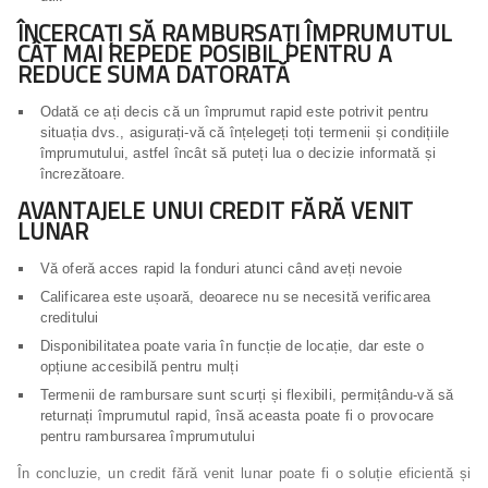
ÎNCERCAȚI SĂ RAMBURSAȚI ÎMPRUMUTUL
CÂT MAI REPEDE POSIBIL PENTRU A
REDUCE SUMA DATORATĂ
Odată ce ați decis că un împrumut rapid este potrivit pentru
situația dvs., asigurați-vă că înțelegeți toți termenii și condițiile
împrumutului, astfel încât să puteți lua o decizie informată și
încrezătoare.
AVANTAJELE UNUI CREDIT FĂRĂ VENIT
LUNAR
Vă oferă acces rapid la fonduri atunci când aveți nevoie
Calificarea este ușoară, deoarece nu se necesită verificarea
creditului
Disponibilitatea poate varia în funcție de locație, dar este o
opțiune accesibilă pentru mulți
Termenii de rambursare sunt scurți și flexibili, permițându-vă să
returnați împrumutul rapid, însă aceasta poate fi o provocare
pentru rambursarea împrumutului
În concluzie, un credit fără venit lunar poate fi o soluție eficientă și