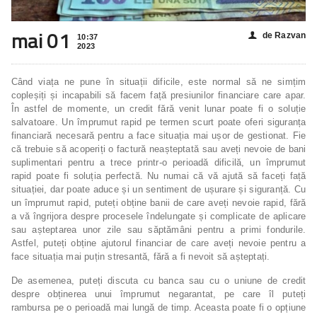
mai 01
de Razvan
👤
10:37
2023
Când viața ne pune în situații dificile, este normal să ne simțim
copleșiți și incapabili să facem față presiunilor financiare care apar.
În astfel de momente, un credit fără venit lunar poate fi o soluție
salvatoare. Un împrumut rapid pe termen scurt poate oferi siguranța
financiară necesară pentru a face situația mai ușor de gestionat. Fie
că trebuie să acoperiți o factură neașteptată sau aveți nevoie de bani
suplimentari pentru a trece printr-o perioadă dificilă, un împrumut
rapid poate fi soluția perfectă. Nu numai că vă ajută să faceți față
situației, dar poate aduce și un sentiment de ușurare și siguranță. Cu
un împrumut rapid, puteți obține banii de care aveți nevoie rapid, fără
a vă îngrijora despre procesele îndelungate și complicate de aplicare
sau așteptarea unor zile sau săptămâni pentru a primi fondurile.
Astfel, puteți obține ajutorul financiar de care aveți nevoie pentru a
face situația mai puțin stresantă, fără a fi nevoit să așteptați.
De asemenea, puteți discuta cu banca sau cu o uniune de credit
despre obținerea unui împrumut negarantat, pe care îl puteți
rambursa pe o perioadă mai lungă de timp. Aceasta poate fi o opțiune