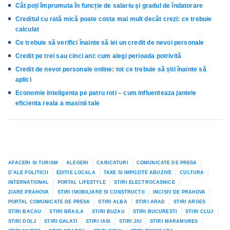
Cât poți împrumuta în funcție de salariu și gradul de îndatorare
Creditul cu rată mică poate costa mai mult decât crezi: ce trebuie
calculat
Ce trebuie să verifici înainte să iei un credit de nevoi personale
Credit pe trei sau cinci ani: cum alegi perioada potrivită
Credit de nevoi personale online: tot ce trebuie să știi înainte să
aplici
Economie inteligenta pe patru roti – cum influenteaza jantele
eficienta reala a masinii tale
AFACERI SI TURISM
ALEGERI
CARICATURI
COMUNICATE DE PRESA
D`ALE POLITICII
EDITIE LOCALA
TAXE SI IMPOZITE ABUZIVE
CULTURA
INTERNATIONAL
PORTAL LIFESTYLE
STIRI ELECTROCASNICE
ZIARE PRAHOVA
STIRI IMOBILIARE SI CONSTRUCTII
INCISIV DE PRAHOVA
PORTAL COMUNICATE DE PRESA
STIRI ALBA
STIRI ARAD
STIRI ARGES
STIRI BACAU
STIRI BRAILA
STIRI BUZAU
STIRI BUCURESTI
STIRI CLUJ
STIRI DOLJ
STIRI GALATI
STIRI IASI
STIRI JIU
STIRI MARAMURES