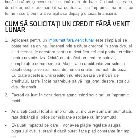
bună dacă aveți nevoie de o sumă mare de bani. Cu toate acestea,
de obicei, este recomandat să contractați un împrumut mai mic, pe
termen scurt, pentru a vă ajuta să depășiți o criză financiară.
CUM SĂ SOLICITAȚI UN CREDIT FĂRĂ VENIT
LUNAR
Aplicarea pentru un
imprumut fara venit lunar
este simplă și se
poate realiza online. Începeți prin a căuta creditori în zona dvs. și
citiți recenziile acestora pentru a identifica cel mai potrivit creditor
pentru nevoile dvs. Odată ce ați găsit un creditor potrivit,
completați o cerere simplă. Majoritatea creditorilor vor solicita
detalii despre venitul, locul de muncă și alte informații de bază.
Cu toate acestea, unii creditori nu efectuează verificări ale
creditului, astfel încât nu trebuie să vă îngrijorați despre istoricul
dvs. de credit.
Factori de luat în considerare atunci când solicitați un împrumut
rapid:
Analizați costul total al împrumutului, inclusiv suma împrumutată,
rata dobânzii și orice comisioane asociate cu împrumutul.
Evaluați impactul pe care îl vor avea plățile regulate asupra
bugetului dvs. și stabiliți dacă puteți face plăți constante în timp
util.