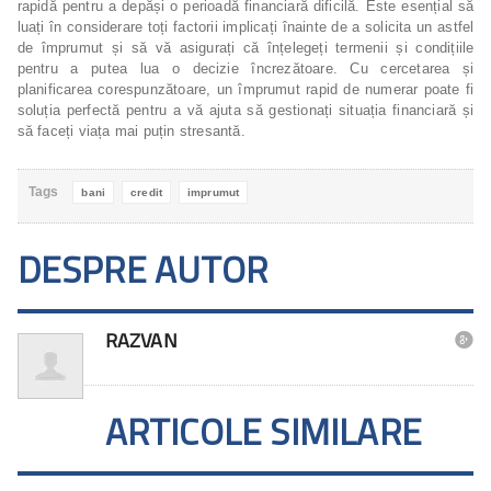
rapidă pentru a depăși o perioadă financiară dificilă. Este esențial să
luați în considerare toți factorii implicați înainte de a solicita un astfel
de împrumut și să vă asigurați că înțelegeți termenii și condițiile
pentru a putea lua o decizie încrezătoare. Cu cercetarea și
planificarea corespunzătoare, un împrumut rapid de numerar poate fi
soluția perfectă pentru a vă ajuta să gestionați situația financiară și
să faceți viața mai puțin stresantă.
Tags
bani
credit
imprumut
DESPRE AUTOR
RAZVAN

ARTICOLE SIMILARE