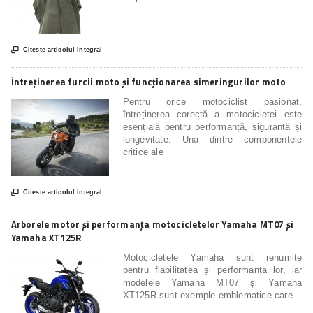

Citeste articolul integral
Întreținerea furcii moto și funcționarea simeringurilor moto
Pentru orice motociclist pasionat,
întreținerea corectă a motocicletei este
esențială pentru performanță, siguranță și
longevitate. Una dintre componentele
critice ale

Citeste articolul integral
Arborele motor și performanța motocicletelor Yamaha MT07 și
Yamaha XT125R
Motocicletele Yamaha sunt renumite
pentru fiabilitatea și performanța lor, iar
modelele Yamaha MT07 și Yamaha
XT125R sunt exemple emblematice care