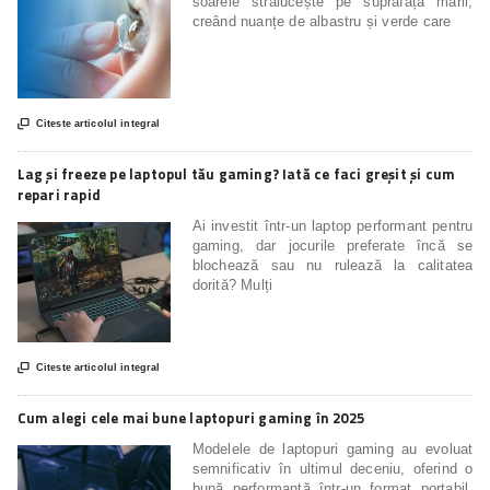
soarele strălucește pe suprafața mării,
creând nuanțe de albastru și verde care

Citeste articolul integral
Lag și freeze pe laptopul tău gaming? Iată ce faci greșit și cum
repari rapid
Ai investit într-un laptop performant pentru
gaming, dar jocurile preferate încă se
blochează sau nu rulează la calitatea
dorită? Mulți

Citeste articolul integral
Cum alegi cele mai bune laptopuri gaming în 2025
Modelele de laptopuri gaming au evoluat
semnificativ în ultimul deceniu, oferind o
bună performanță într-un format portabil.