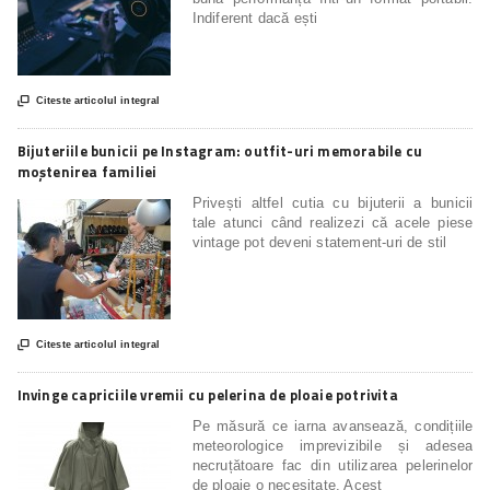
Indiferent dacă ești

Citeste articolul integral
Bijuteriile bunicii pe Instagram: outfit-uri memorabile cu
moștenirea familiei
Privești altfel cutia cu bijuterii a bunicii
tale atunci când realizezi că acele piese
vintage pot deveni statement-uri de stil

Citeste articolul integral
Invinge capriciile vremii cu pelerina de ploaie potrivita
Pe măsură ce iarna avansează, condițiile
meteorologice imprevizibile și adesea
necruțătoare fac din utilizarea pelerinelor
de ploaie o necesitate. Acest