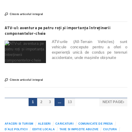

Citeste articolul integral
ATV-ul: aventura pe patru roți și importanța întreținerii
componentelor-cheie
ATV-urile (All-Terrain Vehicles) sunt
vehicule concepute pentru a oferi o
experiență unică de condus pe terenuri
accidentate, unde mașinile obișnuite

Citeste articolul integral
1
2
3
…
13
NEXT PAGE

AFACERI SI TURISM
ALEGERI
CARICATURI
COMUNICATE DE PRESA
D`ALE POLITICII
EDITIE LOCALA
TAXE SI IMPOZITE ABUZIVE
CULTURA