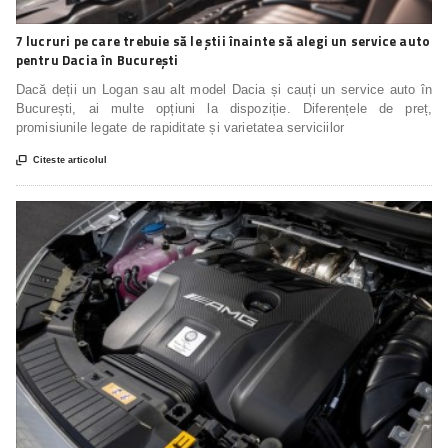
7 lucruri pe care trebuie să le știi înainte să alegi un service auto
pentru Dacia în București
Dacă deții un Logan sau alt model Dacia și cauți un service auto în
București, ai multe opțiuni la dispoziție. Diferențele de preț,
promisiunile legate de rapiditate și varietatea serviciilor

Citeste articolul