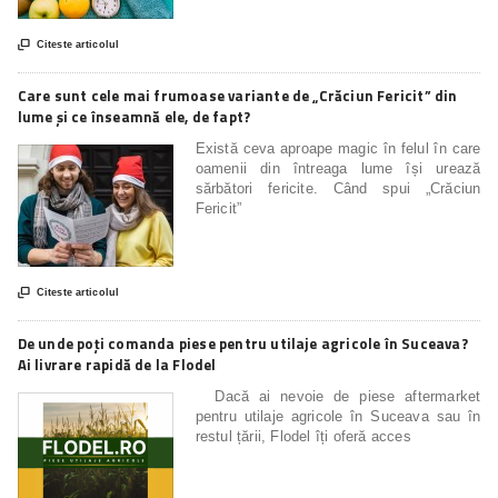

Citeste articolul
Care sunt cele mai frumoase variante de „Crăciun Fericit” din
lume și ce înseamnă ele, de fapt?
Există ceva aproape magic în felul în care
oamenii din întreaga lume își urează
sărbători fericite. Când spui „Crăciun
Fericit”

Citeste articolul
De unde poți comanda piese pentru utilaje agricole în Suceava?
Ai livrare rapidă de la Flodel
Dacă ai nevoie de piese aftermarket
pentru utilaje agricole în Suceava sau în
restul țării, Flodel îți oferă acces