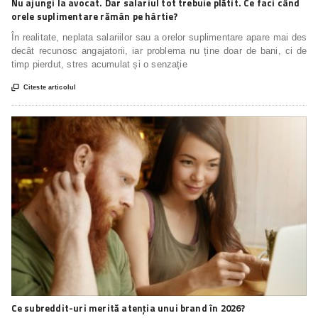
Nu ajungi la avocat. Dar salariul tot trebuie plătit. Ce faci când
orele suplimentare rămân pe hârtie?
În realitate, neplata salariilor sau a orelor suplimentare apare mai des
decât recunosc angajatorii, iar problema nu ține doar de bani, ci de
timp pierdut, stres acumulat și o senzație

Citeste articolul
Ce subreddit-uri merită atenția unui brand în 2026?