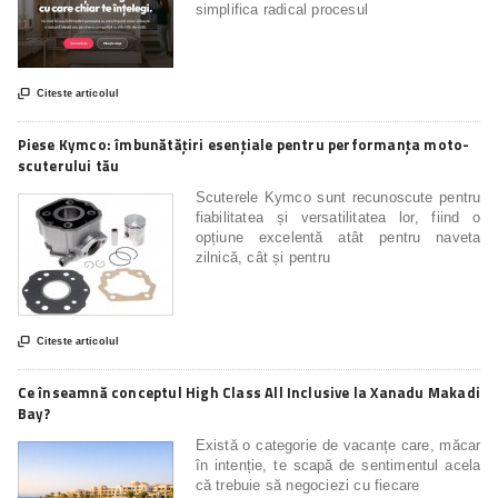
simplifica radical procesul

Citeste articolul
Piese Kymco: îmbunătățiri esențiale pentru performanța moto-
scuterului tău
Scuterele Kymco sunt recunoscute pentru
fiabilitatea și versatilitatea lor, fiind o
opțiune excelentă atât pentru naveta
zilnică, cât și pentru

Citeste articolul
Ce înseamnă conceptul High Class All Inclusive la Xanadu Makadi
Bay?
Există o categorie de vacanțe care, măcar
în intenție, te scapă de sentimentul acela
că trebuie să negociezi cu fiecare