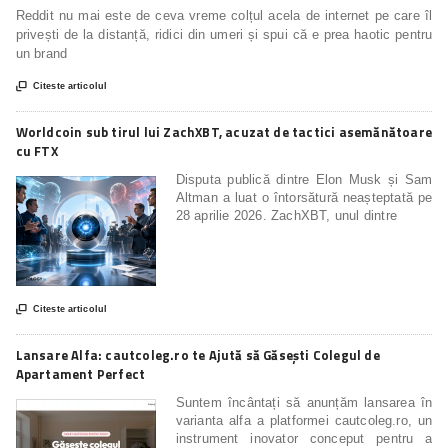
Reddit nu mai este de ceva vreme colțul acela de internet pe care îl
privești de la distanță, ridici din umeri și spui că e prea haotic pentru
un brand

Citeste articolul
Worldcoin sub tirul lui ZachXBT, acuzat de tactici asemănătoare
cu FTX
Disputa publică dintre Elon Musk și Sam
Altman a luat o întorsătură neașteptată pe
28 aprilie 2026. ZachXBT, unul dintre

Citeste articolul
Lansare Alfa: cautcoleg.ro te Ajută să Găsești Colegul de
Apartament Perfect
Suntem încântați să anunțăm lansarea în
varianta alfa a platformei cautcoleg.ro, un
instrument inovator conceput pentru a