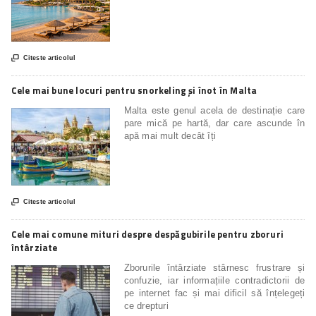

Citeste articolul
Cele mai bune locuri pentru snorkeling și înot în Malta
Malta este genul acela de destinație care
pare mică pe hartă, dar care ascunde în
apă mai mult decât îți

Citeste articolul
Cele mai comune mituri despre despăgubirile pentru zboruri
întârziate
Zborurile întârziate stârnesc frustrare și
confuzie, iar informațiile contradictorii de
pe internet fac și mai dificil să înțelegeți
ce drepturi