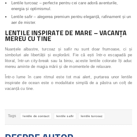
Lentile turcoaz – perfecte pentru cei care adoră aventurile,
energia și optimismul.
Lentile safir – alegerea premium pentru eleganță, rafinament și un
aer de mister.
LENTILE INSPIRATE DE MARE – VACANȚA
MEREU CU TINE
Nuanțele albastre, turcoaz și safir nu sunt doar frumoase, ci și
simboluri ale libertății și explorării. Fie că ești într-o escapadă pe
litoral, într-un city-break sau la birou, aceste lentile colorate îți aduc
mereu aminte de magia mării și de momentele de relaxare.
Într-o lume în care ritmul este tot mai alert, purtarea unor lentile
inspirate de ocean este o modalitate simplă de a păstra un colț de
vacanță cu tine.
Tags
lentile de contact
lentile safir
lentile turcoaz