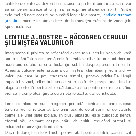
lentilele colorate au devenit un accesoriu preferat pentru cei care vor
să își personalizeze stilul și să își exprime starea de spirit. Printre
cele mai căutate opțiuni se numără lentilele albastre,
lentilele turcoaz
și safir
– nuanțe inspirate direct de frumusețea mării și de vacanțele
spectaculoase.
LENTILE ALBASTRE – RĂCOAREA CERULUI
ȘI LINIȘTEA VALURILOR
Imaginează-ți privirea ta reflectând exact tonul cerului senin de vară
sau al mării într-o dimineață calmă. Lentilele albastre nu sunt doar un
accesoriu estetic, ci și o declarație subtilă despre personalitatea ta.
Această culoare este asociată cu liniștea, claritatea și echilibrul —
valori pe care le poți transmite simplu, printr-o privire.Pe lângă
impactul vizual, albastrul aduce și o notă de prospețime, fiind o
alegere perfectă pentru zilele călduroase sau pentru momentele când
vrei să-ți completezi ținuta cu o notă relaxată, dar sofisticată.
Lentilele albastre sunt alegerea perfectă pentru cei care iubesc
tonurile reci și relaxante. Ele amintesc de cerul senin și de valurile
calme ale unei plaje izolate. În plus, albastrul este cunoscut pentru
efectul său calmant asupra stării de spirit, reducând stresul și
inducând o senzație de echilibru.
Dacă îți dorești un look fresh, potrivit atât pentru ținutele casual, cât