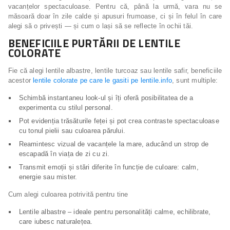
vacanțelor spectaculoase. Pentru că, până la urmă, vara nu se
măsoară doar în zile calde și apusuri frumoase, ci și în felul în care
alegi să o privești — și cum o lași să se reflecte în ochii tăi.
BENEFICIILE PURTĂRII DE LENTILE
COLORATE
Fie că alegi lentile albastre, lentile turcoaz sau lentile safir, beneficiile
acestor
lentile colorate pe care le gasiti pe lentile.info
, sunt multiple:
Schimbă instantaneu look-ul și îți oferă posibilitatea de a
experimenta cu stilul personal.
Pot evidenția trăsăturile feței și pot crea contraste spectaculoase
cu tonul pielii sau culoarea părului.
Reamintesc vizual de vacanțele la mare, aducând un strop de
escapadă în viața de zi cu zi.
Transmit emoții și stări diferite în funcție de culoare: calm,
energie sau mister.
Cum alegi culoarea potrivită pentru tine
Lentile albastre – ideale pentru personalități calme, echilibrate,
care iubesc naturalețea.