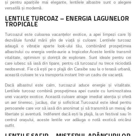
și pentru aparițiile mai elegante, lentilele albastre sunt o alegere
versatilă și modernă.
LENTILE TURCOAZ – ENERGIA LAGUNELOR
TROPICALE
Turcoazul este culoarea vacanțelor exotice, a apei limpezi care îți
dezvăluie fundul mării plin de viață și culoare. Lentilele turcoaz
adaugă o vibrație aparte look-ului tău, combinând prospețimea
albastrului cu energia verde-aurie a tropicelor.Aceste lentile transmit
vitalitate, optimism și dorință de explorare. Sunt ideale pentru cei
care iubesc să iasă din tipare, pentru că turcoazul nu trece niciodată
neobservat. Fie că ești pe o plajă din Caraibe sau la o terasă urbană,
această culoare te va transporta instant într-un cadru de vacanță.
Dacă albastrul este calm, turcoazul aduce energie și vitalitate.
Lentilele turcoaz combină prospețimea apei curate cu luminozitatea
unei vacanțe exotice. Această culoare atrage imediat atenția și oferă
un aer tineresc, jucăuș, dar și sofisticat.Turcoazul este ideal pentru
persoanele care vor să iasă din anonimat și să transmită un mesaj de
libertate și aventură. Indiferent dacă ești la plajă, la un festival sau în
centrul orașului, aceste lentile vor adăuga o notă exotică oricărui
outfit.
LENTILE SAFIR – MISTERUL ADÂNCURILOR