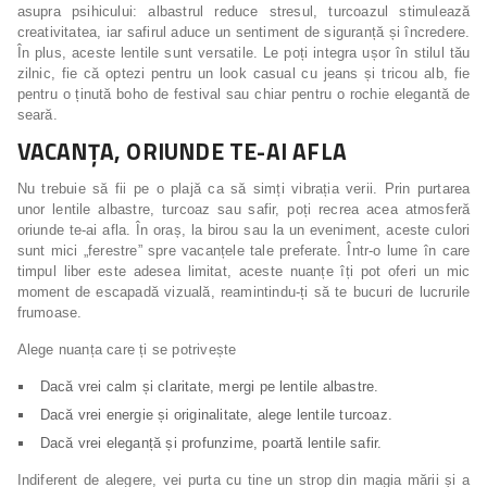
asupra psihicului: albastrul reduce stresul, turcoazul stimulează
creativitatea, iar safirul aduce un sentiment de siguranță și încredere.
În plus, aceste lentile sunt versatile. Le poți integra ușor în stilul tău
zilnic, fie că optezi pentru un look casual cu jeans și tricou alb, fie
pentru o ținută boho de festival sau chiar pentru o rochie elegantă de
seară.
VACANȚA, ORIUNDE TE-AI AFLA
Nu trebuie să fii pe o plajă ca să simți vibrația verii. Prin purtarea
unor lentile albastre, turcoaz sau safir, poți recrea acea atmosferă
oriunde te-ai afla. În oraș, la birou sau la un eveniment, aceste culori
sunt mici „ferestre” spre vacanțele tale preferate. Într-o lume în care
timpul liber este adesea limitat, aceste nuanțe îți pot oferi un mic
moment de escapadă vizuală, reamintindu-ți să te bucuri de lucrurile
frumoase.
Alege nuanța care ți se potrivește
Dacă vrei calm și claritate, mergi pe lentile albastre.
Dacă vrei energie și originalitate, alege lentile turcoaz.
Dacă vrei eleganță și profunzime, poartă lentile safir.
Indiferent de alegere, vei purta cu tine un strop din magia mării și a