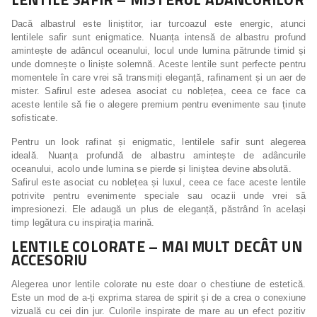
Dacă albastrul este liniștitor, iar turcoazul este energic, atunci
lentilele safir sunt enigmatice. Nuanța intensă de albastru profund
amintește de adâncul oceanului, locul unde lumina pătrunde timid și
unde domnește o liniște solemnă. Aceste lentile sunt perfecte pentru
momentele în care vrei să transmiți eleganță, rafinament și un aer de
mister. Safirul este adesea asociat cu noblețea, ceea ce face ca
aceste lentile să fie o alegere premium pentru evenimente sau ținute
sofisticate.
Pentru un look rafinat și enigmatic, lentilele safir sunt alegerea
ideală. Nuanța profundă de albastru amintește de adâncurile
oceanului, acolo unde lumina se pierde și liniștea devine absolută.
Safirul este asociat cu noblețea și luxul, ceea ce face aceste lentile
potrivite pentru evenimente speciale sau ocazii unde vrei să
impresionezi. Ele adaugă un plus de eleganță, păstrând în același
timp legătura cu inspirația marină.
LENTILE COLORATE – MAI MULT DECÂT UN
ACCESORIU
Alegerea unor lentile colorate nu este doar o chestiune de estetică.
Este un mod de a-ți exprima starea de spirit și de a crea o conexiune
vizuală cu cei din jur. Culorile inspirate de mare au un efect pozitiv