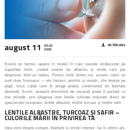
august 11
de Nikolas
👤
00:22
2025
Există un farmec aparte în modul în care soarele strălucește pe
suprafața mării, creând nuanțe de albastru și verde care par
desprinse dintr-un tablou. Pentru mulți dintre noi, aceste culori nu
sunt doar frumoase — ele trezesc amintiri și emoții: zile leneșe pe
plajă, briza caldă care îți atinge pielea, sentimentul de libertate
absolută. Acum, această atmosferă de vacanță poate fi purtată cu
tine oriunde, prin alegerea unor lentile colorate inspirate direct de
spectacolul oceanului: lentile albastre, lentile turcoaz și lentile safir.
LENTILE ALBASTRE, TURCOAZ ȘI SAFIR –
CULORILE MĂRII ÎN PRIVIREA TA
Vara este despre culoare, libertate și emoții intense. Iar în ultimii ani,