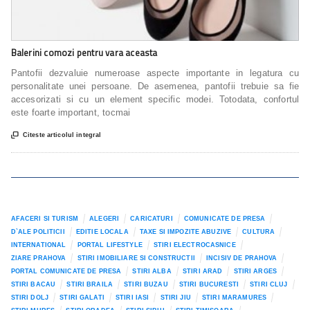
Balerini comozi pentru vara aceasta
Pantofii dezvaluie numeroase aspecte importante in legatura cu
personalitate unei persoane. De asemenea, pantofii trebuie sa fie
accesorizati si cu un element specific modei. Totodata, confortul
este foarte important, tocmai

Citeste articolul integral
AFACERI SI TURISM
ALEGERI
CARICATURI
COMUNICATE DE PRESA
D`ALE POLITICII
EDITIE LOCALA
TAXE SI IMPOZITE ABUZIVE
CULTURA
INTERNATIONAL
PORTAL LIFESTYLE
STIRI ELECTROCASNICE
ZIARE PRAHOVA
STIRI IMOBILIARE SI CONSTRUCTII
INCISIV DE PRAHOVA
PORTAL COMUNICATE DE PRESA
STIRI ALBA
STIRI ARAD
STIRI ARGES
STIRI BACAU
STIRI BRAILA
STIRI BUZAU
STIRI BUCURESTI
STIRI CLUJ
STIRI DOLJ
STIRI GALATI
STIRI IASI
STIRI JIU
STIRI MARAMURES