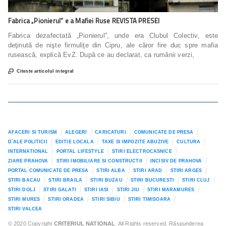
Fabrica „Pionierul” e a Mafiei Ruse REVISTA PRESEI
Fabrica dezafectată „Pionierul”, unde era Clubul Colectiv, este
deţinută de nişte firmuliţe din Cipru, ale căror fire duc spre mafia
rusească, explică EvZ. După ce au declarat, ca rumânii verzi,

Citeste articolul integral
AFACERI SI TURISM
ALEGERI
CARICATURI
COMUNICATE DE PRESA
D`ALE POLITICII
EDITIE LOCALA
TAXE SI IMPOZITE ABUZIVE
CULTURA
INTERNATIONAL
PORTAL LIFESTYLE
STIRI ELECTROCASNICE
ZIARE PRAHOVA
STIRI IMOBILIARE SI CONSTRUCTII
INCISIV DE PRAHOVA
PORTAL COMUNICATE DE PRESA
STIRI ALBA
STIRI ARAD
STIRI ARGES
STIRI BACAU
STIRI BRAILA
STIRI BUZAU
STIRI BUCURESTI
STIRI CLUJ
STIRI DOLJ
STIRI GALATI
STIRI IASI
STIRI JIU
STIRI MARAMURES
STIRI MURES
STIRI ORADEA
STIRI SIBIU
STIRI TIMISOARA
STIRI VALCEA
© 2020 Copyright
CRITERIUL NATIONAL
. All Rights reserved. Răspunderea