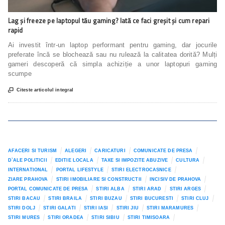
Lag și freeze pe laptopul tău gaming? Iată ce faci greșit și cum repari
rapid
Ai investit într-un laptop performant pentru gaming, dar jocurile
preferate încă se blochează sau nu rulează la calitatea dorită? Mulți
gameri descoperă că simpla achiziție a unor laptopuri gaming
scumpe

Citeste articolul integral
AFACERI SI TURISM
ALEGERI
CARICATURI
COMUNICATE DE PRESA
D`ALE POLITICII
EDITIE LOCALA
TAXE SI IMPOZITE ABUZIVE
CULTURA
INTERNATIONAL
PORTAL LIFESTYLE
STIRI ELECTROCASNICE
ZIARE PRAHOVA
STIRI IMOBILIARE SI CONSTRUCTII
INCISIV DE PRAHOVA
PORTAL COMUNICATE DE PRESA
STIRI ALBA
STIRI ARAD
STIRI ARGES
STIRI BACAU
STIRI BRAILA
STIRI BUZAU
STIRI BUCURESTI
STIRI CLUJ
STIRI DOLJ
STIRI GALATI
STIRI IASI
STIRI JIU
STIRI MARAMURES
STIRI MURES
STIRI ORADEA
STIRI SIBIU
STIRI TIMISOARA