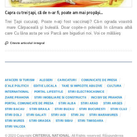
Capra cu trei țapi, că de n-ar fi, poate am mai propăși…
Trei Ţapi cucuiaţi, Poate n-aţi fost vaccinaţi? Că-n ograda voastră
mare Cârpaceală şi buleală. Doar copite-n poleială In cămara albă
care Cu lâna asta pe voi Parcă are bigudiuri noi. Voi ce mălăieş

Citeste articolul integral
AFACERI SI TURISM
ALEGERI
CARICATURI
COMUNICATE DE PRESA
D`ALE POLITICII
EDITIE LOCALA
TAXE SI IMPOZITE ABUZIVE
CULTURA
INTERNATIONAL
PORTAL LIFESTYLE
STIRI ELECTROCASNICE
ZIARE PRAHOVA
STIRI IMOBILIARE SI CONSTRUCTII
INCISIV DE PRAHOVA
PORTAL COMUNICATE DE PRESA
STIRI ALBA
STIRI ARAD
STIRI ARGES
STIRI BACAU
STIRI BRAILA
STIRI BUZAU
STIRI BUCURESTI
STIRI CLUJ
STIRI DOLJ
STIRI GALATI
STIRI IASI
STIRI JIU
STIRI MARAMURES
STIRI MURES
STIRI ORADEA
STIRI SIBIU
STIRI TIMISOARA
STIRI VALCEA
© 2020 Copyright
CRITERIUL NATIONAL
. All Rights reserved. Răspunderea