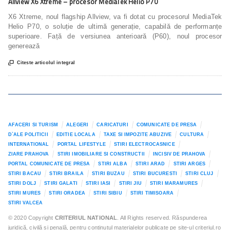
Allview X6 Xtreme – procesor MediaTek Helio P70
X6 Xtreme, noul flagship Allview, va fi dotat cu procesorul MediaTek
Helio P70, o soluție de ultimă generație, capabilă de performanțe
superioare. Față de versiunea anterioară (P60), noul procesor
generează

Citeste articolul integral
AFACERI SI TURISM
ALEGERI
CARICATURI
COMUNICATE DE PRESA
D`ALE POLITICII
EDITIE LOCALA
TAXE SI IMPOZITE ABUZIVE
CULTURA
INTERNATIONAL
PORTAL LIFESTYLE
STIRI ELECTROCASNICE
ZIARE PRAHOVA
STIRI IMOBILIARE SI CONSTRUCTII
INCISIV DE PRAHOVA
PORTAL COMUNICATE DE PRESA
STIRI ALBA
STIRI ARAD
STIRI ARGES
STIRI BACAU
STIRI BRAILA
STIRI BUZAU
STIRI BUCURESTI
STIRI CLUJ
STIRI DOLJ
STIRI GALATI
STIRI IASI
STIRI JIU
STIRI MARAMURES
STIRI MURES
STIRI ORADEA
STIRI SIBIU
STIRI TIMISOARA
STIRI VALCEA
© 2020 Copyright
CRITERIUL NATIONAL
. All Rights reserved. Răspunderea
juridică, civilă și penală, pentru conținutul materialelor publicate pe site-ul criteriul.ro