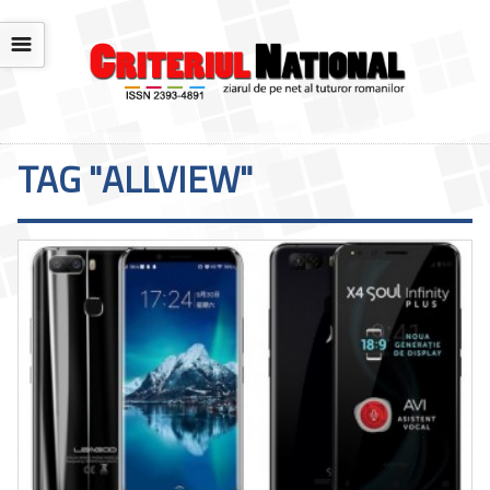
☰
TAG "ALLVIEW"