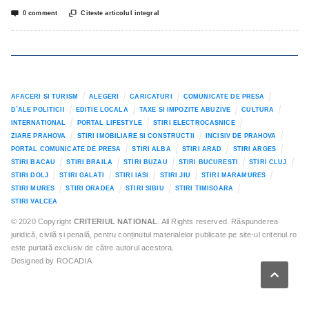


0 comment
Citeste articolul integral
AFACERI SI TURISM
ALEGERI
CARICATURI
COMUNICATE DE PRESA
D`ALE POLITICII
EDITIE LOCALA
TAXE SI IMPOZITE ABUZIVE
CULTURA
INTERNATIONAL
PORTAL LIFESTYLE
STIRI ELECTROCASNICE
ZIARE PRAHOVA
STIRI IMOBILIARE SI CONSTRUCTII
INCISIV DE PRAHOVA
PORTAL COMUNICATE DE PRESA
STIRI ALBA
STIRI ARAD
STIRI ARGES
STIRI BACAU
STIRI BRAILA
STIRI BUZAU
STIRI BUCURESTI
STIRI CLUJ
STIRI DOLJ
STIRI GALATI
STIRI IASI
STIRI JIU
STIRI MARAMURES
STIRI MURES
STIRI ORADEA
STIRI SIBIU
STIRI TIMISOARA
STIRI VALCEA
© 2020 Copyright
CRITERIUL NATIONAL
. All Rights reserved. Răspunderea
juridică, civilă și penală, pentru conținutul materialelor publicate pe site-ul criteriul.ro
este purtată exclusiv de către autorul acestora.
Designed by ROCADIA
