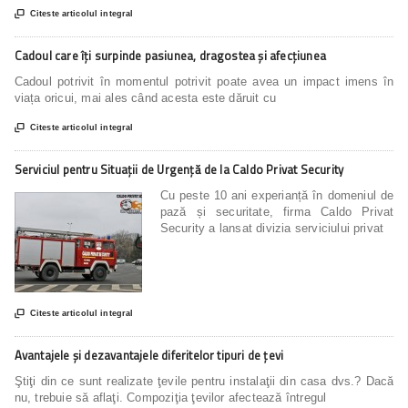

Citeste articolul integral
Cadoul care îți surpinde pasiunea, dragostea și afecțiunea
Cadoul potrivit în momentul potrivit poate avea un impact imens în
viața oricui, mai ales când acesta este dăruit cu

Citeste articolul integral
Serviciul pentru Situații de Urgență de la Caldo Privat Security
Cu peste 10 ani experianță în domeniul de
pază și securitate, firma Caldo Privat
Security a lansat divizia serviciului privat

Citeste articolul integral
Avantajele şi dezavantajele diferitelor tipuri de ţevi
Ştiţi din ce sunt realizate ţevile pentru instalaţii din casa dvs.? Dacă
nu, trebuie să aflaţi. Compoziţia ţevilor afectează întregul