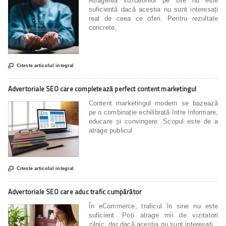
Atragerea vizitatorilor pe site nu este
suficientă dacă aceștia nu sunt interesați
real de ceea ce oferi. Pentru rezultate
concrete,

Citeste articolul integral
Advertoriale SEO care completează perfect content marketingul
Content marketingul modern se bazează
pe o combinație echilibrată între informare,
educare și convingere. Scopul este de a
atrage publicul

Citeste articolul integral
Advertoriale SEO care aduc trafic cumpărător
În eCommerce, traficul în sine nu este
suficient. Poți atrage mii de vizitatori
zilnic, dar dacă aceștia nu sunt interesați