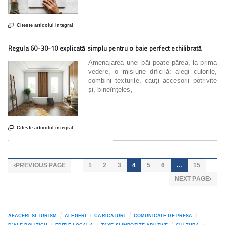

Citeste articolul integral
Regula 60-30-10 explicată simplu pentru o baie perfect echilibrată
Amenajarea unei băi poate părea, la prima
vedere, o misiune dificilă: alegi culorile,
combini texturile, cauți accesorii potrivite
și, bineînțeles,

Citeste articolul integral
PREVIOUS PAGE
1
2
3
4
5
6
…
15

NEXT PAGE

AFACERI SI TURISM
ALEGERI
CARICATURI
COMUNICATE DE PRESA