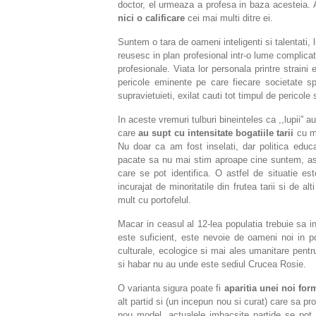
doctor, el urmeaza a profesa in baza acesteia.
nici o calificare
cei mai multi ditre ei.
Suntem o tara de oameni inteligenti si talentati,
reusesc in plan profesional intr-o lume complicat
profesionale. Viata lor personala printre strain
pericole eminente pe care fiecare societate s
supravietuieti, exilat cauti tot timpul de pericole 
In aceste vremuri tulburi bineinteles ca ,,lupii” a
care
au supt cu intensitate bogatiile tarii
cu mu
Nu doar ca am fost inselati, dar politica educa
pacate sa nu mai stim aproape cine suntem, as
care se pot identifica. O astfel de situatie es
incurajat de minoritatile din frutea tarii si de 
mult cu portofelul.
Macar in ceasul al 12-lea populatia trebuie sa in
este suficient, este nevoie de oameni noi in p
culturale, ecologice si mai ales umanitare pentru
si habar nu au unde este sediul Crucea Rosie.
O varianta sigura poate fi
aparitia unei noi form
alt partid si (un incepun nou si curat) care sa pr
nou model, actualele imbacsite partide se pot 