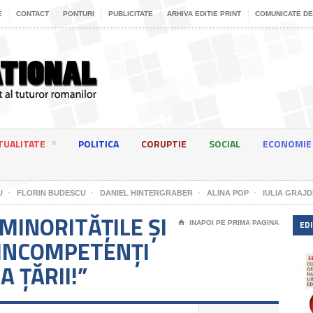
E
CONTACT
PONTURI
PUBLICITATE
ARHIVA EDITIE PRINT
COMUNICATE DE
TUALITATE
POLITICA
CORUPTIE
SOCIAL
ECONOMIE
U
FLORIN BUDESCU
DANIEL HINTERGRABER
ALINA POP
IULIA GRAJD
 MINORITĂȚILE ȘI
EDI
⌂
INAPOI PE PRIMA PAGINA
 INCOMPETENȚI
 ȚĂRII!”