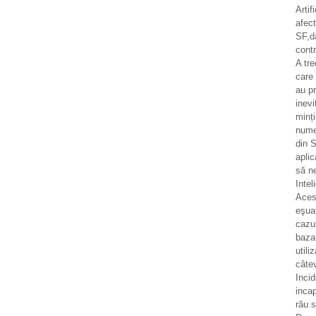
Artif
afec
SF,d
contr
A tr
care 
au pr
inevi
minț
numer
din S
aplic
să n
Intel
Aces
eşua
cazul
bazat
utili
câtev
Incid
incap
rău 