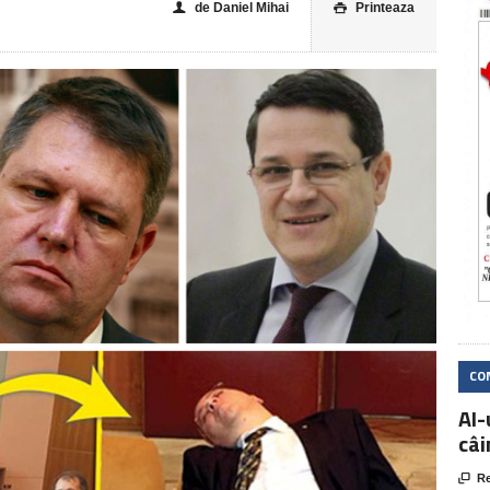
de Daniel Mihai
Printeaza
👤

CO
AI-
câi

Re