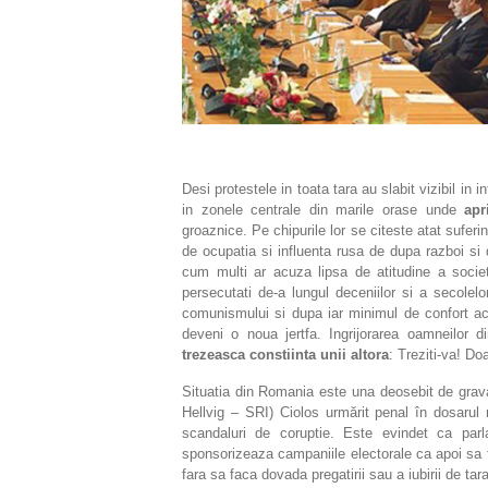
Desi protestele in toata tara au slabit vizibil in
in zonele centrale din marile orase unde
apr
groaznice. Pe chipurile lor se citeste atat sufer
de ocupatia si influenta rusa de dupa razboi s
cum multi ar acuza lipsa de atitudine a socie
persecutati de-a lungul deceniilor si a secolel
comunismului si dupa iar minimul de confort ac
deveni o noua jertfa. Ingrijorarea oamneilor di
trezeasca constiinta unii altora
: Treziti-va! Do
Situatia din Romania este una deosebit de grava: 
Hellvig – SRI) Ciolos urmărit penal în dosarul
scandaluri de coruptie. Este evindet ca parla
sponsorizeaza campaniile electorale ca apoi sa fi
fara sa faca dovada pregatirii sau a iubirii de t