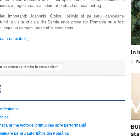
emoreaza tragedia care a indurerat profund un neam intreg.
ideri importanti: Joahnnis, Ciolos, Hellwig si pe seful cancelariei
fund la vizita oficiala din Serbia unde presa din Romania nu a fost
fii unguri si germani prezenti la eveniment.
eam de piatra! „
In 

Re
au incompetenți români în fruntea țării!"
E
rofesionist
onice
BUR
meci, prima victorie, primul pas spre performanță
sta
ulgare pentru autoritățile din România