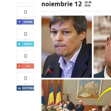
noiembrie 12
16:46
2015
0

SHARE
0

TWEET
0

+1
0

DISTRIBUIE