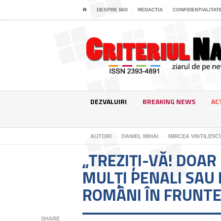
⌂
DESPRE NOI
REDACTIA
CONFIDENTIALITAT
DEZVALUIRI
BREAKING NEWS
AC
AUTORI
DANIEL MIHAI
MIRCEA VINTILESC
„TREZIȚI-VĂ! DOAR
MULȚI PENALI SAU
ROMÂNI ÎN FRUNTEA
SHARE