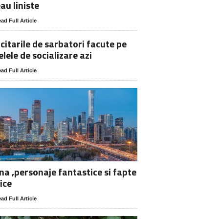
au liniste
ad Full Article
icitarile de sarbatori facute pe
elele de socializare azi
ad Full Article
na ,personaje fantastice si fapte
ice
ad Full Article