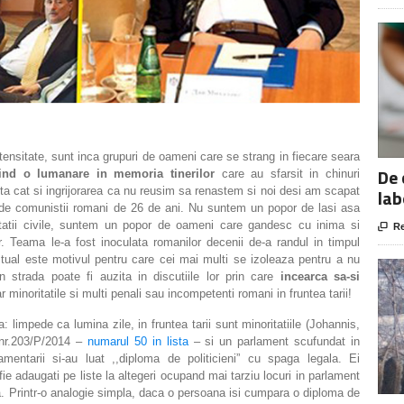
 intensitate, sunt inca grupuri de oameni care se strang in fiecare seara
De 
ind o lumanare in memoria tinerilor
care au sfarsit in chinuri
inta cat si ingrijorarea ca nu reusim sa renastem si noi desi am scapat
lab
i de comunistii romani de 26 de ani. Nu suntem un popor de lasi asa
tatii civile, suntem un popor de oameni care gandesc cu inima si

Re
or. Teama le-a fost inoculata romanilor decenii de-a randul in timpul
tual este motivul pentru care cei mai multi se izoleaza pentru a nu
n strada poate fi auzita in discutiile lor prin care
incearca sa-si
ar minoritatile si multi penali sau incompetenti romani in fruntea tarii!
limpede ca lumina zile, in fruntea tarii sunt minoritatiile (Johannis,
 nr.203/P/2014 –
numarul 50 in lista
– si un parlament scufundat in
mentarii si-au luat ,,diploma de politicieni” cu spaga legala. Ei
e adaugati pe liste la altegeri ocupand mai tarziu locuri in parlament
ara. Printr-o analogie simpla, daca o persoana isi cumpara o diploma de