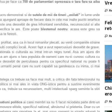
Vre
 Asa pe face ca
700 de parlamentari oprezeaza o tara fara sa aiba

Re
 lucru demonstrat si de
sutele de mii de tineri ,,exilati”
in lume unde
a ajungand aproape de fiecare data in cele mai inalte pozitii ierarhice
Fel
i este una deosebit de grea infruntand xenofobia, necunoscutul si alte
ret
pecifica le are. Este poate
blestemul nostru
: acasa este greu sa
sa te feresti.

Re
u profitat, asa ca in locul romanilor plecati, au venit companiile straine
lti complici locali. Acest fapt a avut repercusiuni deosebit de grave.
tionala si culturala au intrat intr-un negru tunel. Asa am ajuns din
a am ajuns o tara populata de oameni care nu-si cunosc cultura cu
te deosebit de periculoasa pentru ca specificul national nu poate fi
alti urmariti penal care nu sunt capabili sa gandeasca cu inima, ci mai
telega ca trebuie sa faca mai mult, a critica din fata televizorului nu
olitica si mai ales in viata ONG-istica pentru a sustine evenimente
Chi
 ca, trebuie sa recunoastem, multi intelectuali sparg seminte la stiri
ero

Re
atiuni politice
ai carei membri sa nu fi facut niciodata parte dintr-un
omoveze elitele, specificul national, altruismul si prietenia. Doar cu un
reforma prin raportare la el, mai spun oamenii in strada adunati la