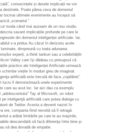
icială”, consecințele și desele implicații ne vor
ta destinele. Poate părea ceva de domeniul
ar tocmai ultimele evenimente au început să
azică „scenariul.”
ecut moda când mai auzeam de un nou studiu
descria savant implicațiile profunde pe care le
ogresele din domeniul inteligenței artificiale. Iar,
tabilul s-a pridus.Au căzut în derizoriu acele
i luminate, dimpreună cu toata adunarea
oșilor experți, a think tankuri sau a celebritățilir
ilicon Valley care își dădeau cu presupsul că
ațiile practice ale Inteligenței Artificiale urmează
e schimbe viețile în moduri greu de imaginat.
igenţa artificială este trecută de faza „copilăriei”.
t lucru îl demonstrează unele experimente
te care au avut loc. Iar aici dau ca exemplu
 „adolescentului” Tay al Microsoft, un robot
 pe inteligenţă artificială care putea dialoga cu
zatorii de Twitter. Acesta a devenit nazist în
a ore, compania fiind nevoită să îl retragă.
entul a arătat limitările pe care le au maşinile,
abile deocamdată să facă diferenţa între bine şi
sau să dea dovadă de empatie.