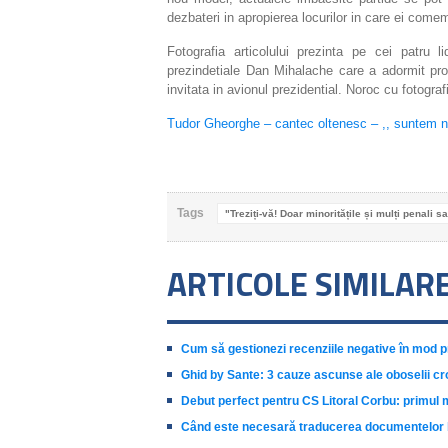
dezbateri in apropierea locurilor in care ei com
Fotografia articolului prezinta pe cei patru l
prezindetiale Dan Mihalache care a adormit pro
invitata in avionul prezidential. Noroc cu fotogra
Tudor Gheorghe – cantec oltenesc – ,, suntem n
Tags
"Treziți-vă! Doar minoritățile și mulți penali s
ARTICOLE SIMILAR
Cum să gestionezi recenziile negative în mod p
Ghid by Sante: 3 cauze ascunse ale oboselii cr
Debut perfect pentru CS Litoral Corbu: primul 
Când este necesară traducerea documentelor b