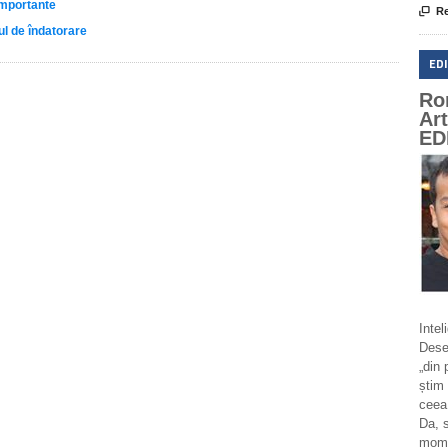
importante

Re
ul de îndatorare
ED
Ro
Ar
ED
Intel
Deseo
„din 
știm 
ceea
Da, 
momen