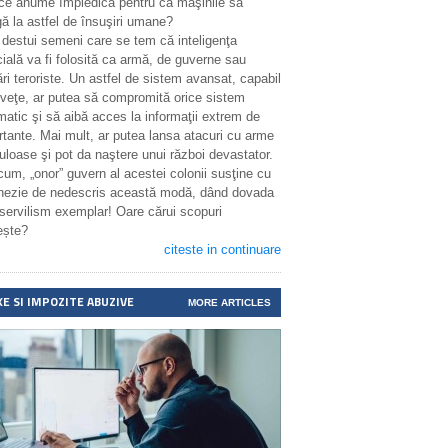
 ce anume împiedică pentru ca maşinile să
ă la astfel de însuşiri umane?
 destui semeni care se tem că inteligenţa
icială va fi folosită ca armă, de guverne sau
ri teroriste. Un astfel de sistem avansat, capabil
nveţe, ar putea să compromită orice sistem
matic şi să aibă acces la informaţii extrem de
rtante. Mai mult, ar putea lansa atacuri cu arme
uloase şi pot da naştere unui război devastator.
cum, „onor” guvern al acestei colonii susţine cu
enezie de nedescris această modă, dând dovada
 servilism exemplar! Oare cărui scopuri
ește?
citeste in continuare
XE SI IMPOZITE ABUZIVE
MORE ARTICLES