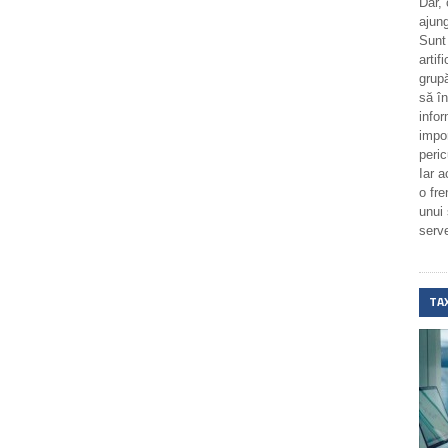
Dar,
ajung
Sunt
artif
grupă
să î
infor
impo
peric
Iar a
o fr
unui
serv
TA