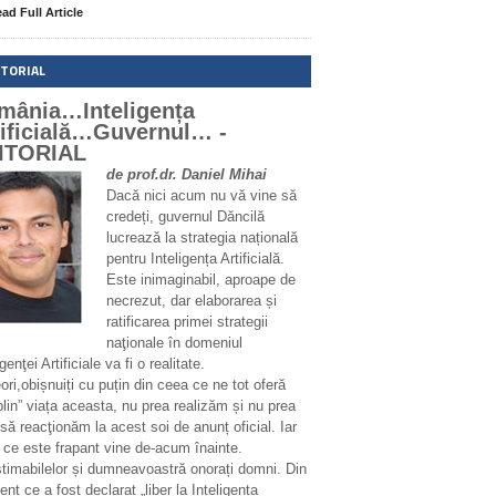
ad Full Article
ITORIAL
mânia…Inteligența
tificială…Guvernul… -
ITORIAL
de prof.dr. Daniel Mihai
Dacă nici acum nu vă vine să
credeți, guvernul Dăncilă
lucrează la strategia națională
pentru Inteligența Artificială.
Este inimaginabil, aproape de
necrezut, dar elaborarea și
ratificarea primei strategii
naţionale în domeniul
igenţei Artificiale va fi o realitate.
ri,obișnuiți cu puțin din ceea ce ne tot oferă
plin” viața aceasta, nu prea realizăm și nu prea
să reacţionăm la acest soi de anunț oficial. Iar
 ce este frapant vine de-acum înainte.
stimabilelor și dumneavoastră onorați domni. Din
t ce a fost declarat „liber la Inteligența