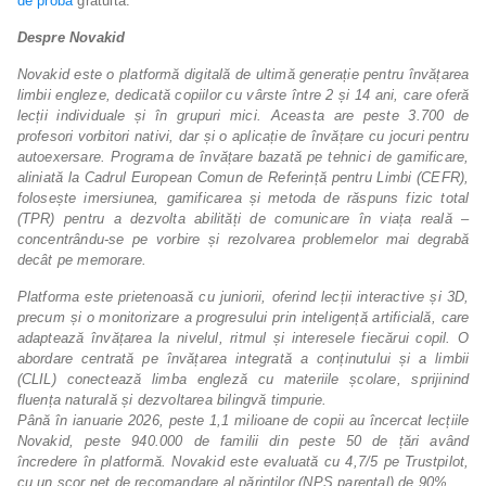
de probă
gratuită.
Despre Novakid
Novakid este o platformă digitală de ultimă generație pentru învățarea
limbii engleze, dedicată copiilor cu vârste între 2 și 14 ani, care oferă
lecții individuale și în grupuri mici. Aceasta are peste 3.700 de
profesori vorbitori nativi, dar și o aplicație de învățare cu jocuri pentru
autoexersare. Programa de învățare bazată pe tehnici de gamificare,
aliniată la Cadrul European Comun de Referință pentru Limbi (CEFR),
folosește imersiunea, gamificarea și metoda de răspuns fizic total
(TPR) pentru a dezvolta abilități de comunicare în viața reală –
concentrându-se pe vorbire și rezolvarea problemelor mai degrabă
decât pe memorare.
Platforma este prietenoasă cu juniorii, oferind lecții interactive și 3D,
precum și o monitorizare a progresului prin inteligență artificială, care
adaptează învățarea la nivelul, ritmul și interesele fiecărui copil. O
abordare centrată pe învățarea integrată a conținutului și a limbii
(CLIL) conectează limba engleză cu materiile școlare, sprijinind
fluența naturală și dezvoltarea bilingvă timpurie.
Până în ianuarie 2026, peste 1,1 milioane de copii au încercat lecțiile
Novakid, peste 940.000 de familii din peste 50 de țări având
încredere în platformă. Novakid este evaluată cu 4,7/5 pe Trustpilot,
cu un scor net de recomandare al părinților (NPS parental) de 90%.