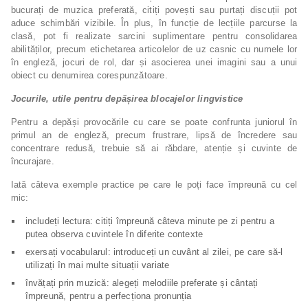
bucurați de muzica preferată, citiți povești sau purtați discuții pot
aduce schimbări vizibile. În plus, în funcție de lecțiile parcurse la
clasă, pot fi realizate sarcini suplimentare pentru consolidarea
abilităților, precum etichetarea articolelor de uz casnic cu numele lor
în engleză, jocuri de rol, dar și asocierea unei imagini sau a unui
obiect cu denumirea corespunzătoare.
Jocurile, utile pentru depășirea blocajelor lingvistice
Pentru a depăși provocările cu care se poate confrunta juniorul în
primul an de engleză, precum frustrare, lipsă de încredere sau
concentrare redusă, trebuie să ai răbdare, atenție și cuvinte de
încurajare.
Iată câteva exemple practice pe care le poți face împreună cu cel
mic:
includeți lectura: citiți împreună câteva minute pe zi pentru a
putea observa cuvintele în diferite contexte
exersați vocabularul: introduceți un cuvânt al zilei, pe care să-l
utilizați în mai multe situații variate
învățați prin muzică: alegeți melodiile preferate și cântați
împreună, pentru a perfecționa pronunția