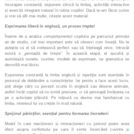
încurajare constantă, expunere zilnică la limbaj, activități interactive
și exerciții integrate natural în rutina copiilor. Dacă te-am făcut curios
și vrei să afli mai multe, citește acest material.
Exprimarea liberă în engleză, un proces treptat
Înainte de a analiza comportamentul copilului pe parcursul primului
an de studiu, cel mai important este să observi cum învață. Nu te
aștepta ca el să vorbească perfect sau să înțeleagă orice, întrucât
există o „perioadă de liniște”. În această etapă, el ascultă și
asimilează sunete, cuvinte, modele de exprimare, iar gramatica se
dezvoltă mai târziu.
Expunerea constantă la limba engleză și repetiția sunt esențiale în
procesul de dobândire a cunoștințelor. Iar pentru a face acest lucru,
poți alege cărți cu povești scurte în engleză sau desene animate,
astfel încât copilul să nu simtă presiune, ci să perceapă învățarea ca
pe o activitate plăcută. Pe măsură ce devine mai familiarizat cu
limba, interesul lui va crește în mod natural.
Sprijinul părinților, esențial pentru formarea încrederii
Modul în care reacționezi și interacționezi cu juniorul poate avea
efect asupra confortului pe care îl simte încercând cuvinte și