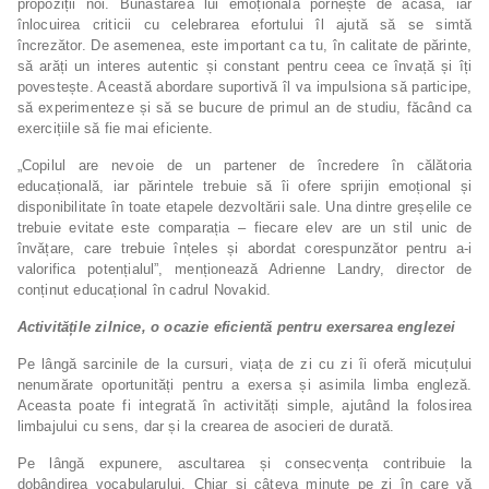
propoziții noi. Bunăstarea lui emoțională pornește de acasă, iar
înlocuirea criticii cu celebrarea efortului îl ajută să se simtă
încrezător. De asemenea, este important ca tu, în calitate de părinte,
să arăți un interes autentic și constant pentru ceea ce învață și îți
povestește. Această abordare suportivă îl va impulsiona să participe,
să experimenteze și să se bucure de primul an de studiu, făcând ca
exercițiile să fie mai eficiente.
„Copilul are nevoie de un partener de încredere în călătoria
educațională, iar părintele trebuie să îi ofere sprijin emoțional și
disponibilitate în toate etapele dezvoltării sale. Una dintre greșelile ce
trebuie evitate este comparația – fiecare elev are un stil unic de
învățare, care trebuie înțeles și abordat corespunzător pentru a-i
valorifica potențialul”, menționează Adrienne Landry, director de
conținut educațional în cadrul Novakid.
Activitățile zilnice, o ocazie eficientă pentru exersarea englezei
Pe lângă sarcinile de la cursuri, viața de zi cu zi îi oferă micuțului
nenumărate oportunități pentru a exersa și asimila limba engleză.
Aceasta poate fi integrată în activități simple, ajutând la folosirea
limbajului cu sens, dar și la crearea de asocieri de durată.
Pe lângă expunere, ascultarea și consecvența contribuie la
dobândirea vocabularului. Chiar și câteva minute pe zi în care vă