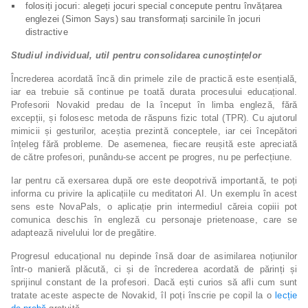
folosiți jocuri: alegeți jocuri special concepute pentru învățarea
englezei (Simon Says) sau transformați sarcinile în jocuri
distractive
Studiul individual, util pentru consolidarea cunoștințelor
Încrederea acordată încă din primele zile de practică este esențială,
iar ea trebuie să continue pe toată durata procesului educațional.
Profesorii Novakid predau de la început în limba engleză, fără
excepții, și folosesc metoda de răspuns fizic total (TPR). Cu ajutorul
mimicii și gesturilor, aceștia prezintă conceptele, iar cei începători
înțeleg fără probleme. De asemenea, fiecare reușită este apreciată
de către profesori, punându-se accent pe progres, nu pe perfecțiune.
Iar pentru că exersarea după ore este deopotrivă importantă, te poți
informa cu privire la aplicațiile cu meditatori AI. Un exemplu în acest
sens este NovaPals, o aplicație prin intermediul căreia copiii pot
comunica deschis în engleză cu personaje prietenoase, care se
adaptează nivelului lor de pregătire.
Progresul educațional nu depinde însă doar de asimilarea noțiunilor
într-o manieră plăcută, ci și de încrederea acordată de părinți și
sprijinul constant de la profesori. Dacă ești curios să afli cum sunt
tratate aceste aspecte de Novakid, îl poți înscrie pe copil la o
lecție