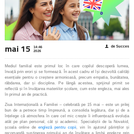
mai 15
de Succes
👤
14:46
2026
Mediul familial este primul loc în care copilul descoperă lumea,
învață prin erori și se formează. În acest cadru el își dezvoltă calități
esențiale pentru o creștere armonioasă, precum empatia, bunătatea,
răbdarea, dar și disciplina. Pe lângă acestea, sprijinul primit se
reflectă și în învățarea materiilor școlare, cum este engleza, mai ales
în primul an de practică.
Ziua Internațională a Familiei – celebrată pe 15 mai – este un prilej
bun de a petrece timp împreună, a consolida legătura, dar și de a
înțelege că atmosfera în care cel mic crește îi influențează evoluția
atât pe plan personal, cât și academic. Specialiștii de la Novakid,
școala online de
engleză pentru copii
, vin în ajutorul părinților și
recomandă susținerea primului an de învățare a limbii engleze prin