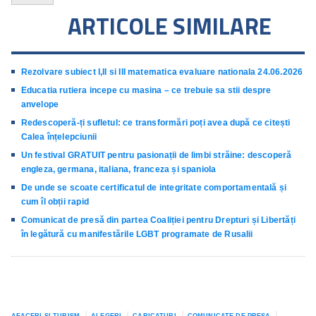
ARTICOLE SIMILARE
Rezolvare subiect I,II si III matematica evaluare nationala 24.06.2026
Educatia rutiera incepe cu masina – ce trebuie sa stii despre
anvelope
Redescoperă-ți sufletul: ce transformări poți avea după ce citești
Calea înțelepciunii
Un festival GRATUIT pentru pasionații de limbi străine: descoperă
engleza, germana, italiana, franceza și spaniola
De unde se scoate certificatul de integritate comportamentală și
cum îl obții rapid
Comunicat de presă din partea Coaliției pentru Drepturi și Libertăți
în legătură cu manifestările LGBT programate de Rusalii