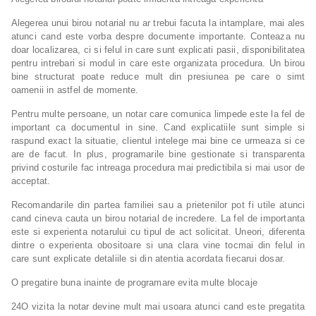
Alegerea unui birou notarial nu ar trebui facuta la intamplare, mai ales
atunci cand este vorba despre documente importante. Conteaza nu
doar localizarea, ci si felul in care sunt explicati pasii, disponibilitatea
pentru intrebari si modul in care este organizata procedura. Un birou
bine structurat poate reduce mult din presiunea pe care o simt
oamenii in astfel de momente.
Pentru multe persoane, un notar care comunica limpede este la fel de
important ca documentul in sine. Cand explicatiile sunt simple si
raspund exact la situatie, clientul intelege mai bine ce urmeaza si ce
are de facut. In plus, programarile bine gestionate si transparenta
privind costurile fac intreaga procedura mai predictibila si mai usor de
acceptat.
Recomandarile din partea familiei sau a prietenilor pot fi utile atunci
cand cineva cauta un birou notarial de incredere. La fel de importanta
este si experienta notarului cu tipul de act solicitat. Uneori, diferenta
dintre o experienta obositoare si una clara vine tocmai din felul in
care sunt explicate detaliile si din atentia acordata fiecarui dosar.
O pregatire buna inainte de programare evita multe blocaje
24O vizita la notar devine mult mai usoara atunci cand este pregatita