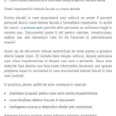
confirmarea telefonica a cerintelor exacte pentru fiecare dosar
Unele imputerniciri trebuie facute cu mare atentie
Exista situatii in care proprietarul unui vehicul nu poate fi prezent
personal atunci cand trebuie facuta o formalitate importanta. In astfel
de cazuri, o
procura auto
permite altei persoane sa actioneze legal in
numele sau. Documentul poate fi util pentru vanzare, inmatriculare,
radiere sau alte demersuri care tin de folosirea si administrarea
masinii.
Acest tip de document trebuie autentificat de notar pentru a produce
efecte legale clare. El include date despre vehicul, despre persoana
care ofera imputernicirea si despre cea care o primeste. Daca este
redactat fara atentie sau fara toate informatiile necesare, pot aparea
probleme exact in momentul in care documentul trebuie folosit in fata
unei institutii.
In practica, pentru astfel de acte conteaza in special:
claritatea scopului pentru care este ceruta imputernicirea
corectitudinea datelor trecute in document
intelegerea exacta a drepturilor oferite prin semnatura
Alegerea biroului notarial poate influenta intreaga experienta