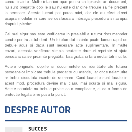
corect inainte. Multe intarzieri apar pentru ca lipseste un document,
nu sunt pregatite copiile sau nu este clar cine trebuie sa fie prezent
la semnare. Aceste lucruri pot parea mici, dar ele au efect direct
asupra modului in care se desfasoara intreaga procedura si asupra
timpului pierdut.
Cel mai sigur pas este verificarea in prealabil a tuturor documentelor
cerute pentru actul dorit. Un telefon dat inainte poate lamuri rapid ce
trebuie adus si daca sunt necesare acte suplimentare. In multe
cazuri, aceasta verificare simpla scuteste drumuri repetate si ajuta
persoana sa se prezinte pregatita, fara graba si fara neclaritati inutile.
Actele originale, copiile si documentele de identitate ale tuturor
persoanelor implicate trebuie pregatite cu atentie, iar orice nelamurire
ar trebui discutata inainte de semnare. Cand lucrurile sunt facute in
acest mod, procedura devine mai clara, mai scurta si mai sigura.
Actele notariale nu trebuie privite ca o complicatie, ci ca o forma de
protectie legala bine pusa la punct.
DESPRE AUTOR
SUCCES