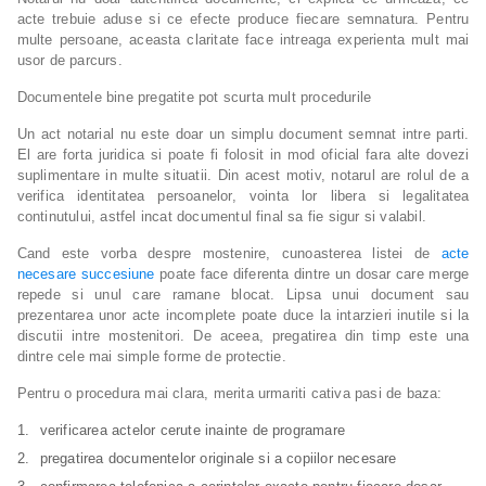
acte trebuie aduse si ce efecte produce fiecare semnatura. Pentru
multe persoane, aceasta claritate face intreaga experienta mult mai
usor de parcurs.
Documentele bine pregatite pot scurta mult procedurile
Un act notarial nu este doar un simplu document semnat intre parti.
El are forta juridica si poate fi folosit in mod oficial fara alte dovezi
suplimentare in multe situatii. Din acest motiv, notarul are rolul de a
verifica identitatea persoanelor, vointa lor libera si legalitatea
continutului, astfel incat documentul final sa fie sigur si valabil.
Cand este vorba despre mostenire, cunoasterea listei de
acte
necesare succesiune
poate face diferenta dintre un dosar care merge
repede si unul care ramane blocat. Lipsa unui document sau
prezentarea unor acte incomplete poate duce la intarzieri inutile si la
discutii intre mostenitori. De aceea, pregatirea din timp este una
dintre cele mai simple forme de protectie.
Pentru o procedura mai clara, merita urmariti cativa pasi de baza:
verificarea actelor cerute inainte de programare
pregatirea documentelor originale si a copiilor necesare