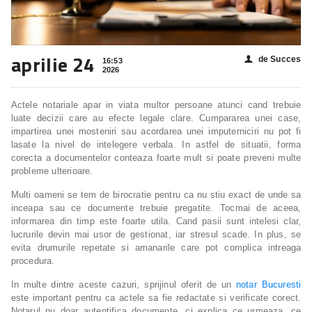
aprilie 24
de Succes
👤
16:53
2026
Actele notariale apar in viata multor persoane atunci cand trebuie
luate decizii care au efecte legale clare. Cumpararea unei case,
impartirea unei mosteniri sau acordarea unei imputerniciri nu pot fi
lasate la nivel de intelegere verbala. In astfel de situatii, forma
corecta a documentelor conteaza foarte mult si poate preveni multe
probleme ulterioare.
Multi oameni se tem de birocratie pentru ca nu stiu exact de unde sa
inceapa sau ce documente trebuie pregatite. Tocmai de aceea,
informarea din timp este foarte utila. Cand pasii sunt intelesi clar,
lucrurile devin mai usor de gestionat, iar stresul scade. In plus, se
evita drumurile repetate si amanarile care pot complica intreaga
procedura.
In multe dintre aceste cazuri, sprijinul oferit de un
notar Bucuresti
este important pentru ca actele sa fie redactate si verificate corect.
Notarul nu doar autentifica documente, ci explica ce urmeaza, ce