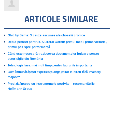
ARTICOLE SIMILARE
Ghid by Sante: 3 cauze ascunse ale oboselii cronice
Debut perfect pentru CS Litoral Corbu: primul meci, prima victorie,
primul pas spre performanță
Când este necesară traducerea documentelor bulgare pentru
autoritățile din România
Tehnologia lasa mai mult timp pentru lucrurile importante
Cum îmbunătățești experiența angajaților la birou fără investiții
majore?
Precizia începe cu instrumentele potrivite – recomandările
Hoffmann Group