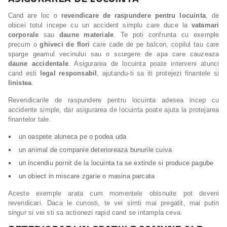
Cand are loc o
revendicare de raspundere pentru locuinta
, de
obicei totul incepe cu un accident simplu care duce la
vatamari
corporale
sau
daune materiale
. Te poti confrunta cu exemple
precum o
ghiveci de flori
care cade de pe balcon, copilul tau care
sparge geamul vecinului sau o scurgere de apa care cauzeaza
daune accidentale
. Asigurarea de locuinta poate interveni atunci
cand esti
legal responsabil
, ajutandu-ti sa iti protejezi finantele si
linistea
.
Revendicarile de raspundere pentru locuinta adesea incep cu
accidente simple, dar asigurarea de locuinta poate ajuta la protejarea
finantelor tale.
un oaspete aluneca pe o podea uda
un animal de companie deterioreaza bunurile cuiva
un incendiu pornit de la locuinta ta se extinde si produce pagube
un obiect in miscare zgarie o masina parcata
Aceste exemple arata cum momentele obisnuite pot deveni
revendicari. Daca le cunosti, te vei simti mai pregatit, mai putin
singur si vei sti sa actionezi rapid cand se intampla ceva.