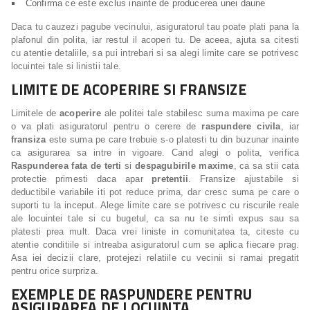
Confirma ce este exclus inainte de producerea unei daune
Daca tu cauzezi pagube vecinului, asiguratorul tau poate plati pana la
plafonul din polita, iar restul il acoperi tu. De aceea, ajuta sa citesti
cu atentie detaliile, sa pui intrebari si sa alegi limite care se potrivesc
locuintei tale si linistii tale.
LIMITE DE ACOPERIRE SI FRANSIZE
Limitele de
acoperire
ale politei tale stabilesc suma maxima pe care
o va plati asiguratorul pentru o cerere de
raspundere civila
, iar
fransiza
este suma pe care trebuie s-o platesti tu din buzunar inainte
ca asigurarea sa intre in vigoare. Cand alegi o polita, verifica
Raspunderea fata de terti
si
despagubirile maxime
, ca sa stii cata
protectie primesti daca apar
pretentii
. Fransize ajustabile si
deductibile variabile iti pot reduce prima, dar cresc suma pe care o
suporti tu la inceput. Alege limite care se potrivesc cu riscurile reale
ale locuintei tale si cu bugetul, ca sa nu te simti expus sau sa
platesti prea mult. Daca vrei liniste in comunitatea ta, citeste cu
atentie conditiile si intreaba asiguratorul cum se aplica fiecare prag.
Asa iei decizii clare, protejezi relatiile cu vecinii si ramai pregatit
pentru orice surpriza.
EXEMPLE DE RASPUNDERE PENTRU
ASIGURAREA DE LOCUINTA