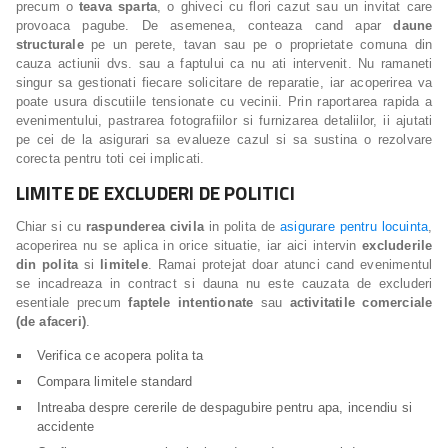
precum o
teava sparta
, o ghiveci cu flori cazut sau un invitat care
provoaca pagube. De asemenea, conteaza cand apar
daune
structurale
pe un perete, tavan sau pe o proprietate comuna din
cauza actiunii dvs. sau a faptului ca nu ati intervenit. Nu ramaneti
singur sa gestionati fiecare solicitare de reparatie, iar acoperirea va
poate usura discutiile tensionate cu vecinii. Prin raportarea rapida a
evenimentului, pastrarea fotografiilor si furnizarea detaliilor, ii ajutati
pe cei de la asigurari sa evalueze cazul si sa sustina o rezolvare
corecta pentru toti cei implicati.
LIMITE DE EXCLUDERI DE POLITICI
Chiar si cu
raspunderea civila
in polita de
asigurare pentru locuinta
,
acoperirea nu se aplica in orice situatie, iar aici intervin
excluderile
din polita
si
limitele
. Ramai protejat doar atunci cand evenimentul
se incadreaza in contract si dauna nu este cauzata de excluderi
esentiale precum
faptele intentionate
sau
activitatile comerciale
(de afaceri)
.
Verifica ce acopera polita ta
Compara limitele standard
Intreaba despre cererile de despagubire pentru apa, incendiu si
accidente