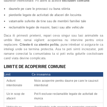
daunelor intentionate. Fii atent la aceste
excluderi comune
:
daunele pe care le provoaci cu buna stiinta
pierderile legate de activitati de afaceri din locuinta
vatamarile suferite de tine sau de membrii familiei tale
reclamatiile legate de masini, barci sau alte vehicule
Daca iti primesti prietenii, repari ceva singur sau lasi animalele sa
umble liber, ramai vigilent: acoperirea nu intervine pentru orice
neplacere.
Citeste-ti cu atentie polita
, pune intrebari si asigura-te ca
intelegi unde se termina protectia. Asa te poti simti increzator, poti
ramane conectat la comunitatea ta si poti evita golurile costisitoare
cand viata devine complicata.
LIMITE DE ACOPERIRE COMUNE
Limit
Ce inseamna
Actiuni
Nicio acoperire pentru daune pe care le cauzezi
intentionate
intentionat
Uz in scop de
Pot fi excluse reclamatiile legate de activitati de
afaceri
munca