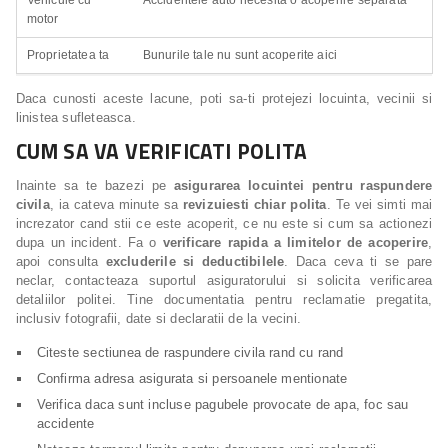
Vehicule cu
Accidentele auto necesita o acoperire separata
motor
Proprietatea ta
Bunurile tale nu sunt acoperite aici
Daca cunosti aceste lacune, poti sa-ti protejezi locuinta, vecinii si
linistea sufleteasca.
CUM SA VA VERIFICATI POLITA
Inainte sa te bazezi pe
asigurarea locuintei pentru raspundere
civila
, ia cateva minute sa
revizuiesti chiar polita
. Te vei simti mai
increzator cand stii ce este acoperit, ce nu este si cum sa actionezi
dupa un incident. Fa o
verificare rapida a limitelor de acoperire
,
apoi consulta
excluderile si deductibilele
. Daca ceva ti se pare
neclar, contacteaza suportul asiguratorului si solicita verificarea
detaliilor politei. Tine documentatia pentru reclamatie pregatita,
inclusiv fotografii, date si declaratii de la vecini.
Citeste sectiunea de raspundere civila rand cu rand
Confirma adresa asigurata si persoanele mentionate
Verifica daca sunt incluse pagubele provocate de apa, foc sau
accidente