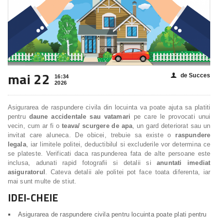
mai 22
de Succes
👤
16:34
2026
Asigurarea de raspundere civila din locuinta va poate ajuta sa platiti
pentru
daune accidentale sau vatamari
pe care le provocati unui
vecin, cum ar fi o
teava/ scurgere de apa
, un gard deteriorat sau un
invitat care aluneca. De obicei, trebuie sa existe o
raspundere
legala
, iar limitele politei, deductibilul si excluderile vor determina ce
se plateste. Verificati daca raspunderea fata de alte persoane este
inclusa, adunati rapid fotografii si detalii si
anuntati imediat
asiguratorul
. Cateva detalii ale politei pot face toata diferenta, iar
mai sunt multe de stiut.
IDEI-CHEIE
Asigurarea de raspundere civila pentru locuinta poate plati pentru