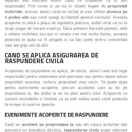
reparatii sau inlocuire atunci cand se stabileste ca tu esti
responsabil. Poti conta si pe ea in situatii legate de
proprietati
inchiriate
, precum atunci cand un invitat al unui chirias
aluneca pe
o podea uda
sau cand spargi accidental geamul vecinului. Aceasta
acoperire iti ofera o plasa de siguranta practica, astfel incat sa nu te
ocupi singur de fiecare surpriza. Daca primesti frecvent prieteni, detii
o unitate inchiriata sau pur si simplu vrei mai multa liniste, aceasta
protectie te ajuta sa fii pregatit si sa faci parte dintr-o comunitate
care are grija unii de altii.
CAND SE APLICA ASIGURAREA DE
RASPUNDERE CIVILA
Acoperirea de raspundere se aplica, de obicei, atunci cand esti legal
responsabil pentru vatamarea unei persoane sau pentru daune aduse
proprietatii acesteia, inclusiv proprietatii unui vecin. Te poate ajuta
pentru evenimente acoperite, precum accidente care au loc pe
proprietatea ta, dar polita ta nu va plati pentru totul. Asigura-te ca
cunosti excluderile si limitele ca sa poti vedea exact cand protectia
ta incepe si cand se opreste.
EVENIMENTE ACOPERITE DE RASPUNDERE
Cand un
accident pe proprietatea ta
sau din cauza actiunilor tale
provoaca un prejudiciu altcuiva,
raspunderea civila
poate interveni