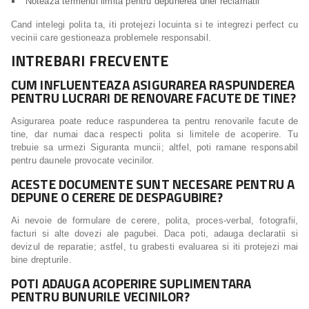
Noteaza termenul limita pentru depunerea unei reclamatii
Cand intelegi polita ta, iti protejezi locuinta si te integrezi perfect cu
vecinii care gestioneaza problemele responsabil.
INTREBARI FRECVENTE
CUM INFLUENTEAZA ASIGURAREA RASPUNDEREA
PENTRU LUCRARI DE RENOVARE FACUTE DE TINE?
Asigurarea poate reduce raspunderea ta pentru renovarile facute de
tine, dar numai daca respecti polita si limitele de acoperire. Tu
trebuie sa urmezi Siguranta muncii; altfel, poti ramane responsabil
pentru daunele provocate vecinilor.
ACESTE DOCUMENTE SUNT NECESARE PENTRU A
DEPUNE O CERERE DE DESPAGUBIRE?
Ai nevoie de formulare de cerere, polita, proces-verbal, fotografii,
facturi si alte dovezi ale pagubei. Daca poti, adauga declaratii si
devizul de reparatie; astfel, tu grabesti evaluarea si iti protejezi mai
bine drepturile.
POTI ADAUGA ACOPERIRE SUPLIMENTARA
PENTRU BUNURILE VECINILOR?