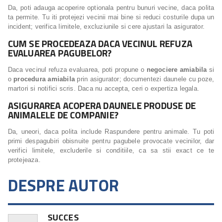
Da, poti adauga acoperire optionala pentru bunuri vecine, daca polita
ta permite. Tu iti protejezi vecinii mai bine si reduci costurile dupa un
incident; verifica limitele, excluziunile si cere ajustari la asigurator.
CUM SE PROCEDEAZA DACA VECINUL REFUZA
EVALUAREA PAGUBELOR?
Daca vecinul refuza evaluarea, poti propune o
negociere amiabila
si
o
procedura amiabila
prin asigurator; documentezi daunele cu poze,
martori si notifici scris. Daca nu accepta, ceri o expertiza legala.
ASIGURAREA ACOPERA DAUNELE PRODUSE DE
ANIMALELE DE COMPANIE?
Da, uneori, daca polita include Raspundere pentru animale. Tu poti
primi despagubiri obisnuite pentru pagubele provocate vecinilor, dar
verifici limitele, excluderile si conditiile, ca sa stii exact ce te
protejeaza.
DESPRE AUTOR
SUCCES