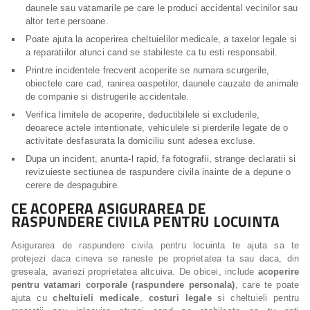
daunele sau vatamarile pe care le produci accidental vecinilor sau
altor terte persoane.
Poate ajuta la acoperirea cheltuielilor medicale, a taxelor legale si
a reparatiilor atunci cand se stabileste ca tu esti responsabil.
Printre incidentele frecvent acoperite se numara scurgerile,
obiectele care cad, ranirea oaspetilor, daunele cauzate de animale
de companie si distrugerile accidentale.
Verifica limitele de acoperire, deductibilele si excluderile,
deoarece actele intentionate, vehiculele si pierderile legate de o
activitate desfasurata la domiciliu sunt adesea excluse.
Dupa un incident, anunta-l rapid, fa fotografii, strange declaratii si
revizuieste sectiunea de raspundere civila inainte de a depune o
cerere de despagubire.
CE ACOPERA ASIGURAREA DE
RASPUNDERE CIVILA PENTRU LOCUINTA
Asigurarea de raspundere civila pentru locuinta te ajuta sa te
protejezi daca cineva se raneste pe proprietatea ta sau daca, din
greseala, avariezi proprietatea altcuiva. De obicei, include
acoperire
pentru vatamari corporale (raspundere personala)
, care te poate
ajuta cu
cheltuieli medicale
,
costuri legale
si cheltuieli pentru