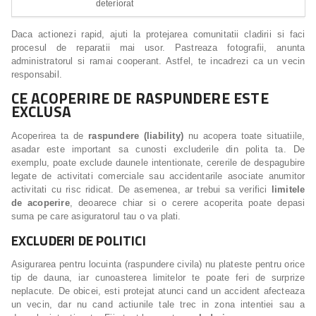
deteriorat
Daca actionezi rapid, ajuti la protejarea comunitatii cladirii si faci
procesul de reparatii mai usor. Pastreaza fotografii, anunta
administratorul si ramai cooperant. Astfel, te incadrezi ca un vecin
responsabil.
CE ACOPERIRE DE RASPUNDERE ESTE
EXCLUSA
Acoperirea ta de
raspundere (liability)
nu acopera toate situatiile,
asadar este important sa cunosti excluderile din polita ta. De
exemplu, poate exclude daunele intentionate, cererile de despagubire
legate de activitati comerciale sau accidentarile asociate anumitor
activitati cu risc ridicat. De asemenea, ar trebui sa verifici
limitele
de acoperire
, deoarece chiar si o cerere acoperita poate depasi
suma pe care asiguratorul tau o va plati.
EXCLUDERI DE POLITICI
Asigurarea pentru locuinta (raspundere civila) nu plateste pentru orice
tip de dauna, iar cunoasterea limitelor te poate feri de surprize
neplacute. De obicei, esti protejat atunci cand un accident afecteaza
un vecin, dar nu cand actiunile tale trec in zona intentiei sau a