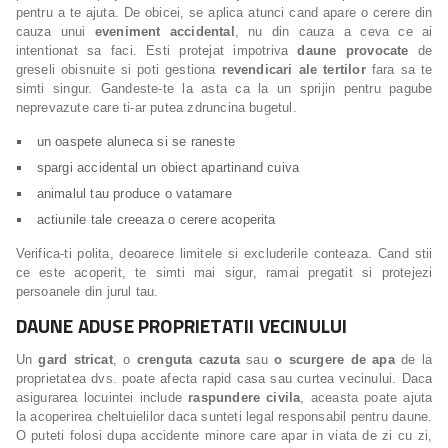
pentru a te ajuta. De obicei, se aplica atunci cand apare o cerere din
cauza unui
eveniment accidental
, nu din cauza a ceva ce ai
intentionat sa faci. Esti protejat impotriva
daune provocate
de
greseli obisnuite si poti gestiona
revendicari ale tertilor
fara sa te
simti singur. Gandeste-te la asta ca la un sprijin pentru pagube
neprevazute care ti-ar putea zdruncina bugetul.
un oaspete aluneca si se raneste
spargi accidental un obiect apartinand cuiva
animalul tau produce o vatamare
actiunile tale creeaza o cerere acoperita
Verifica-ti polita, deoarece limitele si excluderile conteaza. Cand stii
ce este acoperit, te simti mai sigur, ramai pregatit si protejezi
persoanele din jurul tau.
DAUNE ADUSE PROPRIETATII VECINULUI
Un
gard stricat
, o
crenguta cazuta
sau
o scurgere de apa
de la
proprietatea dvs. poate afecta rapid casa sau curtea vecinului. Daca
asigurarea locuintei include
raspundere civila
, aceasta poate ajuta
la acoperirea cheltuielilor daca sunteti legal responsabil pentru daune.
O puteti folosi dupa accidente minore care apar in viata de zi cu zi,