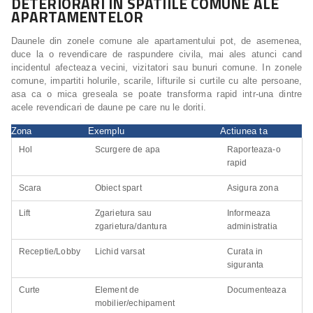
DETERIORARI IN SPATIILE COMUNE ALE
APARTAMENTELOR
Daunele din zonele comune ale apartamentului pot, de asemenea,
duce la o revendicare de raspundere civila, mai ales atunci cand
incidentul afecteaza vecini, vizitatori sau bunuri comune. In zonele
comune, impartiti holurile, scarile, lifturile si curtile cu alte persoane,
asa ca o mica greseala se poate transforma rapid intr-una dintre
acele revendicari de daune pe care nu le doriti.
Zona
Exemplu
Actiunea ta
Hol
Scurgere de apa
Raporteaza-o
rapid
Scara
Obiect spart
Asigura zona
Lift
Zgarietura sau
Informeaza
zgarietura/dantura
administratia
Receptie/Lobby
Lichid varsat
Curata in
siguranta
Curte
Element de
Documenteaza
mobilier/echipament