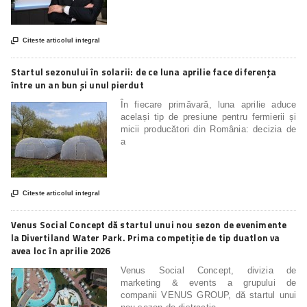

Citeste articolul integral
Startul sezonului în solarii: de ce luna aprilie face diferența
între un an bun și unul pierdut
În fiecare primăvară, luna aprilie aduce
același tip de presiune pentru fermierii și
micii producători din România: decizia de
a

Citeste articolul integral
Venus Social Concept dă startul unui nou sezon de evenimente
la Divertiland Water Park. Prima competiție de tip duatlon va
avea loc în aprilie 2026
Venus Social Concept, divizia de
marketing & events a grupului de
companii VENUS GROUP, dă startul unui