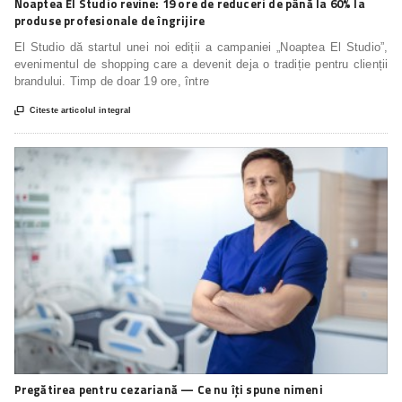
Noaptea El Studio revine: 19 ore de reduceri de până la 60% la
produse profesionale de îngrijire
El Studio dă startul unei noi ediții a campaniei „Noaptea El Studio”,
evenimentul de shopping care a devenit deja o tradiție pentru clienții
brandului. Timp de doar 19 ore, între

Citeste articolul integral
Pregătirea pentru cezariană — Ce nu îți spune nimeni