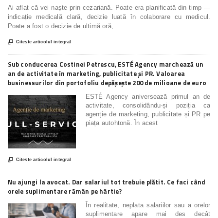
Ai aflat că vei naște prin cezariană. Poate era planificată din timp —
indicație medicală clară, decizie luată în colaborare cu medicul.
Poate a fost o decizie de ultimă oră,

Citeste articolul integral
Sub conducerea Costinei Petrescu, ESTÉ Agency marchează un
an de activitate în marketing, publicitate și PR. Valoarea
businessurilor din portofoliu depășește 200 de milioane de euro
ESTÉ Agency aniversează primul an de
activitate, consolidându-și poziția ca
agenție de marketing, publicitate și PR pe
piața autohtonă. În acest

Citeste articolul integral
Nu ajungi la avocat. Dar salariul tot trebuie plătit. Ce faci când
orele suplimentare rămân pe hârtie?
În realitate, neplata salariilor sau a orelor
suplimentare apare mai des decât