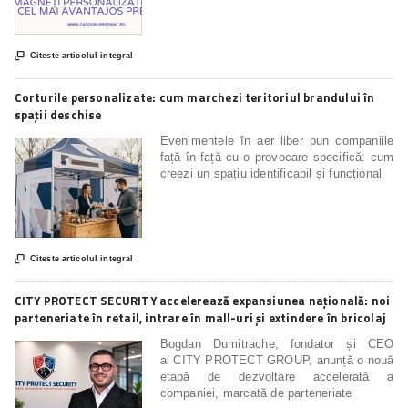

Citeste articolul integral
Corturile personalizate: cum marchezi teritoriul brandului în
spații deschise
Evenimentele în aer liber pun companiile
față în față cu o provocare specifică: cum
creezi un spațiu identificabil și funcțional

Citeste articolul integral
CITY PROTECT SECURITY accelerează expansiunea națională: noi
parteneriate în retail, intrare în mall-uri și extindere în bricolaj
Bogdan Dumitrache, fondator și CEO
al CITY PROTECT GROUP, anunță o nouă
etapă de dezvoltare accelerată a
companiei, marcată de parteneriate