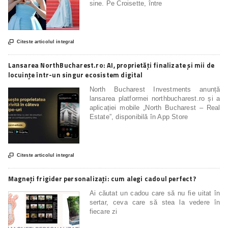
sine. Pe Croisette, între

Citeste articolul integral
Lansarea NorthBucharest.ro: AI, proprietăți finalizate și mii de
locuințe într-un singur ecosistem digital
North Bucharest Investments anunță
lansarea platformei northbucharest.ro și a
aplicației mobile „North Bucharest – Real
Estate”, disponibilă în App Store

Citeste articolul integral
Magneți frigider personalizați: cum alegi cadoul perfect?
Ai căutat un cadou care să nu fie uitat în
sertar, ceva care să stea la vedere în
fiecare zi