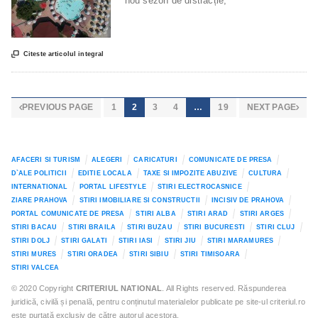
nou sezon de distracție,

Citeste articolul integral
PREVIOUS PAGE
1
2
3
4
…
19
NEXT PAGE


AFACERI SI TURISM
ALEGERI
CARICATURI
COMUNICATE DE PRESA
D`ALE POLITICII
EDITIE LOCALA
TAXE SI IMPOZITE ABUZIVE
CULTURA
INTERNATIONAL
PORTAL LIFESTYLE
STIRI ELECTROCASNICE
ZIARE PRAHOVA
STIRI IMOBILIARE SI CONSTRUCTII
INCISIV DE PRAHOVA
PORTAL COMUNICATE DE PRESA
STIRI ALBA
STIRI ARAD
STIRI ARGES
STIRI BACAU
STIRI BRAILA
STIRI BUZAU
STIRI BUCURESTI
STIRI CLUJ
STIRI DOLJ
STIRI GALATI
STIRI IASI
STIRI JIU
STIRI MARAMURES
STIRI MURES
STIRI ORADEA
STIRI SIBIU
STIRI TIMISOARA
STIRI VALCEA
© 2020 Copyright
CRITERIUL NATIONAL
. All Rights reserved. Răspunderea
juridică, civilă și penală, pentru conținutul materialelor publicate pe site-ul criteriul.ro
este purtată exclusiv de către autorul acestora.