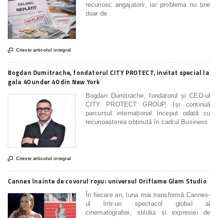
recunosc angajatorii, iar problema nu ține
doar de

Citeste articolul integral
Bogdan Dumitrache, fondatorul CITY PROTECT, invitat special la
gala 40 under 40 din New York
Bogdan Dumitrache, fondatorul și CEO-ul
CITY PROTECT GROUP, își continuă
parcursul internațional început odată cu
recunoașterea obținută în cadrul Business

Citeste articolul integral
Cannes înainte de covorul roșu: universul Oriflame Glam Studio
În fiecare an, luna mai transformă Cannes-
ul într-un spectacol global al
cinematografiei, stilului și expresiei de