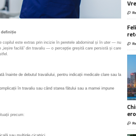
Vre

Re
Fel
ret
definiție
e copilul este extras prin incizie în peretele abdominal și în uter — nu

Re
 „ieșire facilă” din travaliu — o percepție greșită care persistă și care
tfel.
 înainte de debutul travaliului, pentru indicații medicale clare sau la
mplicații în travaliu sau când starea fătului sau a mamei impune
Chi
ero
tuații precum:

Re
cală sau multiple cicatrici