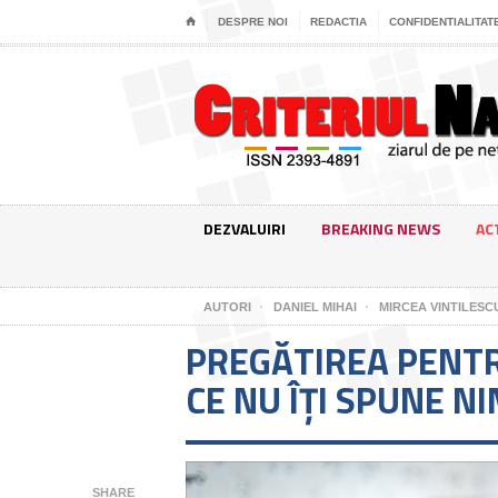
⌂
DESPRE NOI
REDACTIA
CONFIDENTIALITAT
DEZVALUIRI
BREAKING NEWS
AC
AUTORI
DANIEL MIHAI
MIRCEA VINTILESC
PREGĂTIREA PENT
CE NU ÎȚI SPUNE N
SHARE