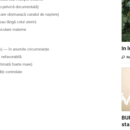
to-pelvică documentată)
 care obstruează canalul de naștere)
au lângă colul uterin)
 oculare materne
In 
jos) — în anumite circumstanțe
 nefavorabilă

Re
timată foarte mare)
ții controlate
BUR
sta