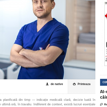
CO
de native
Printeaza
👤

AI-
câi
a planificată din timp — indicație medicală clară, decizie luată în
ltimă oră, în travaliu. Indiferent de context, există lucruri esențiale

Re