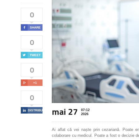
0

SHARE
0

TWEET
0

+1
0
mai 27
07:12

DISTRIBUIE
2026
Ai aflat că vei naște prin cezariană. Poate er
colaborare cu medicul. Poate a fost o decizie de u