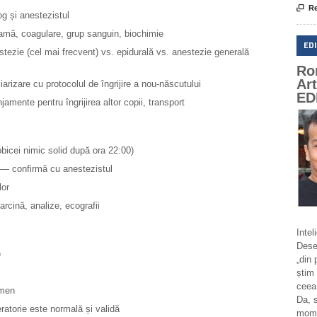

Re
g și anestezistul
amă, coagulare, grup sanguin, biochimie
ED
tezie (cel mai frecvent) vs. epidurală vs. anestezie generală
Ro
Ar
iarizare cu protocolul de îngrijire a nou-născutului
ED
jamente pentru îngrijirea altor copii, transport
obicei nimic solid după ora 22:00)
e — confirmă cu anestezistul
lor
rcină, analize, ecografii
Intel
Deseo
)
„din 
știm 
ceea
omen
Da, 
atorie este normală și validă
momen