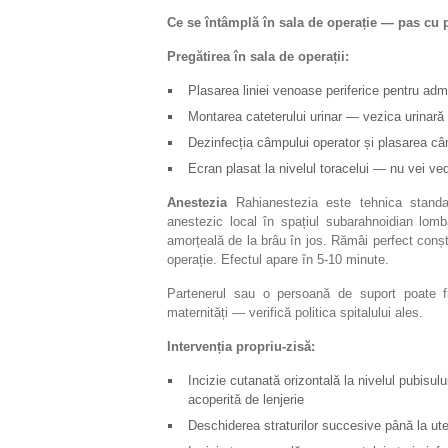
Ce se întâmplă în sala de operație — pas cu 
Pregătirea în sala de operații:
Plasarea liniei venoase periferice pentru admi
Montarea cateterului urinar — vezica urinară t
Dezinfecția câmpului operator și plasarea câm
Ecran plasat la nivelul toracelui — nu vei ve
Anestezia
Rahianestezia este tehnica standar
anestezic local în spațiul subarahnoidian lomb
amorțeală de la brâu în jos. Rămâi perfect conșt
operație. Efectul apare în 5-10 minute.
Partenerul sau o persoană de suport poate fi 
maternități — verifică politica spitalului ales.
Intervenția propriu-zisă:
Incizie cutanată orizontală la nivelul pubisul
acoperită de lenjerie
Deschiderea straturilor succesive până la ute