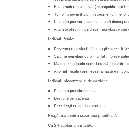
Bazin matern inadecvat (incompatibilitate fe
Tumori praevia (fibrom în segmentul inferior
Placenta praevia (placenta situată deasupra s
Anumite afecțiuni cardiace, neurologice sau
Indicații fetale:
Prezentație pelviană (fătul cu picioarele în 
Sarcină gemelară cu primul făt în prezentație
Macrosomie fetală semnificativă (greutate es
Anomalii fetale care necesită naștere în condi
Indicații placentare și de cordon:
Placenta praevia centrală
Dezlipire de placentă
Procidență de cordon ombilical
Pregătirea pentru cezariana planificată
Cu 2-4 săptămâni înainte: