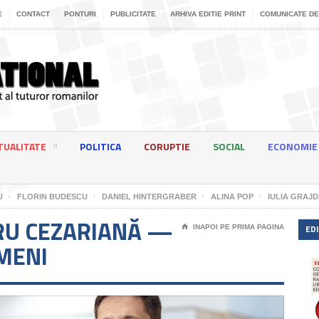
E
CONTACT
PONTURI
PUBLICITATE
ARHIVA EDITIE PRINT
COMUNICATE DE
TUALITATE
POLITICA
CORUPTIE
SOCIAL
ECONOMIE
U
FLORIN BUDESCU
DANIEL HINTERGRABER
ALINA POP
IULIA GRAJD
RU CEZARIANĂ —
EDI
⌂
INAPOI PE PRIMA PAGINA
IMENI