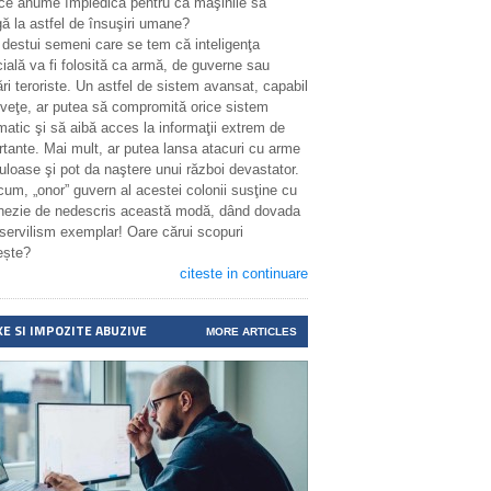
 ce anume împiedică pentru ca maşinile să
ă la astfel de însuşiri umane?
 destui semeni care se tem că inteligenţa
icială va fi folosită ca armă, de guverne sau
ri teroriste. Un astfel de sistem avansat, capabil
nveţe, ar putea să compromită orice sistem
matic şi să aibă acces la informaţii extrem de
rtante. Mai mult, ar putea lansa atacuri cu arme
uloase şi pot da naştere unui război devastator.
cum, „onor” guvern al acestei colonii susţine cu
enezie de nedescris această modă, dând dovada
 servilism exemplar! Oare cărui scopuri
ește?
citeste in continuare
XE SI IMPOZITE ABUZIVE
MORE ARTICLES