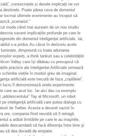
icială”, consecințele și desele implicații ne vor
ta destinele. Poate părea ceva de domeniul
ar tocmai ultimele evenimente au început să
azică „scenariul.”
ecut moda când mai auzeam de un nou studiu
descria savant implicațiile profunde pe care le
ogresele din domeniul inteligenței artificiale. Iar,
tabilul s-a pridus.Au căzut în derizoriu acele
i luminate, dimpreună cu toata adunarea
oșilor experți, a think tankuri sau a celebritățilir
ilicon Valley care își dădeau cu presupsul că
ațiile practice ale Inteligenței Artificiale urmează
e schimbe viețile în moduri greu de imaginat.
igenţa artificială este trecută de faza „copilăriei”.
t lucru îl demonstrează unele experimente
te care au avut loc. Iar aici dau ca exemplu
 „adolescentului” Tay al Microsoft, un robot
 pe inteligenţă artificială care putea dialoga cu
zatorii de Twitter. Acesta a devenit nazist în
a ore, compania fiind nevoită să îl retragă.
entul a arătat limitările pe care le au maşinile,
abile deocamdată să facă diferenţa între bine şi
sau să dea dovadă de empatie.