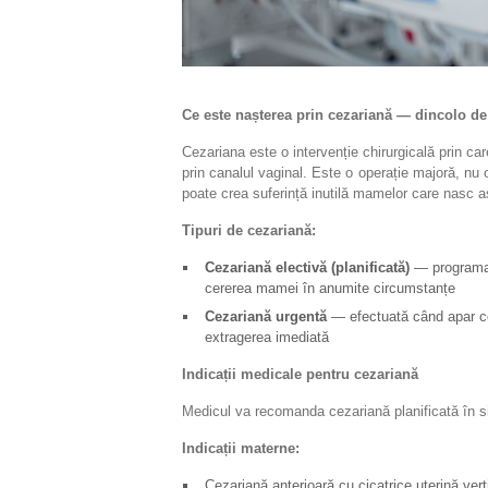
Ce este nașterea prin cezariană — dincolo de 
Cezariana este o intervenție chirurgicală prin car
prin canalul vaginal. Este o operație majoră, nu o
poate crea suferință inutilă mamelor care nasc as
Tipuri de cezariană:
Cezariană electivă (planificată)
— programată
cererea mamei în anumite circumstanțe
Cezariană urgentă
— efectuată când apar co
extragerea imediată
Indicații medicale pentru cezariană
Medicul va recomanda cezariană planificată în si
Indicații materne:
Cezariană anterioară cu cicatrice uterină verti