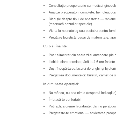
Consultație preoperatorie cu medicul ginecolo
Analize preoperatorii complete: hemoleucogr
Discuție despre tipul de anestezie — rahianes
(rezervată cazurilor speciale)
Vizita la neonatolog sau pediatru pentru famil
Pregătire logistică: bagaj de maternitate, aran
Cu o zi înainte:
Post alimentar din seara zilei anterioare (de 
Lichide clare permise până la 4-6 ore înaint
Duș, îndepărtarea lacului de unghii și bijuterii
Pregătirea documentelor: buletin, carnet de sa
În dimineața operației:
Nu mânca, nu bea nimic (respectă indicațiile
Îmbracă-te confortabil
Poți aplica creme hidratante, dar nu pe abd
Pregătește-te emoțional — anxietatea preoper