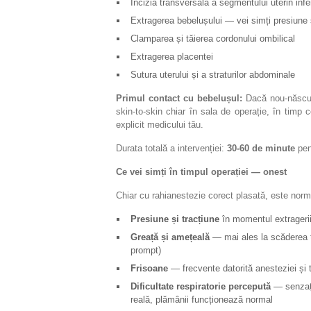
Incizia transversală a segmentului uterin infe
Extragerea bebelușului — vei simți presiune ș
Clamparea și tăierea cordonului ombilical
Extragerea placentei
Sutura uterului și a straturilor abdominale
Primul contact cu bebelușul:
Dacă nou-născutu
skin-to-skin chiar în sala de operație, în timp 
explicit medicului tău.
Durata totală a intervenției:
30-60 de minute
pen
Ce vei simți în timpul operației — onest
Chiar cu rahianestezie corect plasată, este norm
Presiune și tracțiune
în momentul extragerii
Greață și amețeală
— mai ales la scăderea te
prompt)
Frisoane
— frecvente datorită anesteziei și t
Dificultate respiratorie percepută
— senzați
reală, plămânii funcționează normal