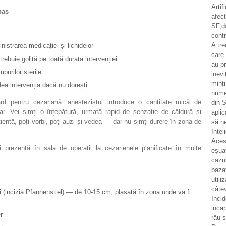
Artif
pas
afec
SF,d
contr
A tr
nistrarea medicației și lichidelor
care 
rebuie golită pe toată durata intervenției
au pr
purilor sterile
inevi
minț
dea intervenția dacă nu dorești
numer
d pentru cezariană: anestezistul introduce o cantitate mică de
din S
ar. Vei simți o înțepătură, urmată rapid de senzație de căldură și
aplic
ientă, poți vorbi, poți auzi și vedea — dar nu simți durere în zona de
să n
Intel
Aces
prezentă în sala de operații la cezarienele planificate în multe
eşua
cazul
bazat
utili
câtev
ui (incizia Pfannenstiel) — de 10-15 cm, plasată în zona unde va fi
Incid
incap
r
rău 