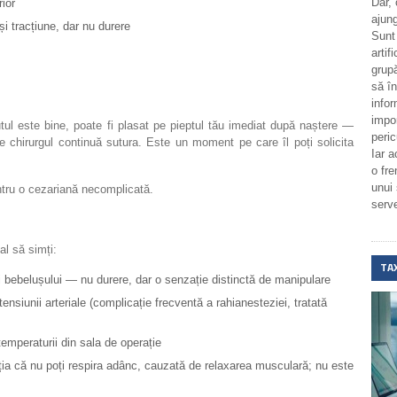
Dar,
rior
ajung
i tracțiune, dar nu durere
Sunt
artif
grupă
să î
infor
impo
l este bine, poate fi plasat pe pieptul tău imediat după naștere —
peric
ce chirurgul continuă sutura. Este un moment pe care îl poți solicita
Iar a
o fr
unui
tru o cezariană necomplicată.
serv
al să simți:
TA
 bebelușului — nu durere, dar o senzație distinctă de manipulare
nsiunii arteriale (complicație frecventă a rahianesteziei, tratată
emperaturii din sala de operație
a că nu poți respira adânc, cauzată de relaxarea musculară; nu este