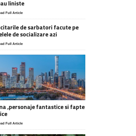
au liniste
ad Full Article
icitarile de sarbatori facute pe
elele de socializare azi
ad Full Article
na ,personaje fantastice si fapte
ice
ad Full Article