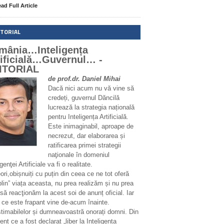
ad Full Article
ITORIAL
mânia…Inteligența
tificială…Guvernul… -
ITORIAL
de prof.dr. Daniel Mihai
Dacă nici acum nu vă vine să
credeți, guvernul Dăncilă
lucrează la strategia națională
pentru Inteligența Artificială.
Este inimaginabil, aproape de
necrezut, dar elaborarea și
ratificarea primei strategii
naţionale în domeniul
igenţei Artificiale va fi o realitate.
ri,obișnuiți cu puțin din ceea ce ne tot oferă
plin” viața aceasta, nu prea realizăm și nu prea
să reacţionăm la acest soi de anunț oficial. Iar
 ce este frapant vine de-acum înainte.
stimabilelor și dumneavoastră onorați domni. Din
t ce a fost declarat „liber la Inteligența