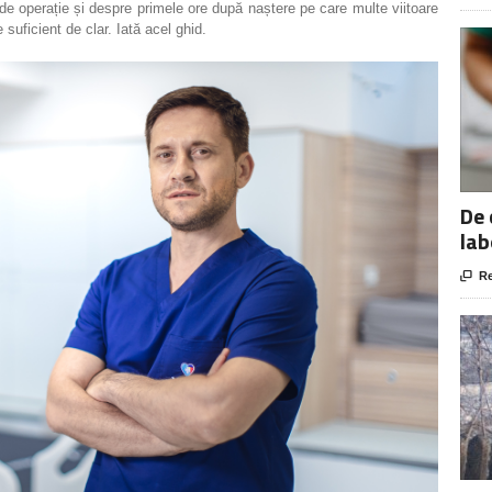
de operație și despre primele ore după naștere pe care multe viitoare
uficient de clar. Iată acel ghid.
De 
lab

Re