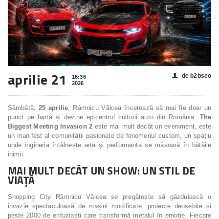
aprilie 21
de b2bseo
👤
16:36
2026
Sâmbătă,
25 aprilie
, Râmnicu Vâlcea încetează să mai fie doar un
punct pe hartă și devine epicentrul culturii auto din România.
The
Biggest Meeting Invasion 2
este mai mult decât un eveniment, este
un manifest al comunității pasionate de fenomenul custom, un spațiu
unde ingineria întâlnește arta și performanța se măsoară în bătăile
inimii.
MAI MULT DECÂT UN SHOW: UN STIL DE
VIAȚĂ
Shopping City Râmnicu Vâlcea se pregătește să găzduiască o
invazie spectaculoasă de mașini modificate, proiecte deosebite și
peste 2000 de entuziaști care transformă metalul în emoție. Fiecare