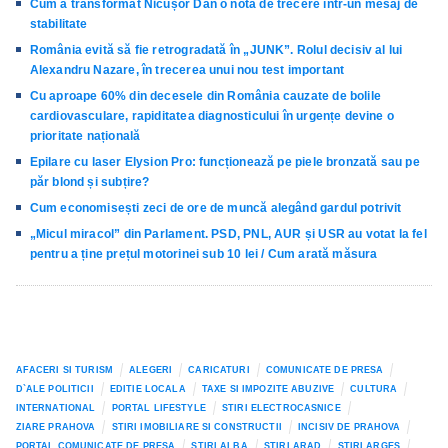
Cum a transformat Nicușor Dan o notă de trecere într-un mesaj de
stabilitate
România evită să fie retrogradată în „JUNK”. Rolul decisiv al lui
Alexandru Nazare, în trecerea unui nou test important
Cu aproape 60% din decesele din România cauzate de bolile
cardiovasculare, rapiditatea diagnosticului în urgențe devine o
prioritate națională
Epilare cu laser Elysion Pro: funcționează pe piele bronzată sau pe
păr blond și subțire?
Cum economisești zeci de ore de muncă alegând gardul potrivit
„Micul miracol” din Parlament. PSD, PNL, AUR și USR au votat la fel
pentru a ține prețul motorinei sub 10 lei / Cum arată măsura
AFACERI SI TURISM
ALEGERI
CARICATURI
COMUNICATE DE PRESA
D`ALE POLITICII
EDITIE LOCALA
TAXE SI IMPOZITE ABUZIVE
CULTURA
INTERNATIONAL
PORTAL LIFESTYLE
STIRI ELECTROCASNICE
ZIARE PRAHOVA
STIRI IMOBILIARE SI CONSTRUCTII
INCISIV DE PRAHOVA
PORTAL COMUNICATE DE PRESA
STIRI ALBA
STIRI ARAD
STIRI ARGES