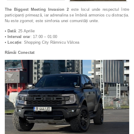
The Biggest Meeting Invasion 2
este locul unde respectul între
participanți primează, iar adrenalina se îmbină armonios cu distracția.
Nu este zgomot; este simfonia unei comunități unite.
•
Dată
: 25 Aprilie
•
Interval ora
r: 17:00 – 01:00
•
Locație
: Shopping City Râmnicu Vâlcea
Rămâi Conectat