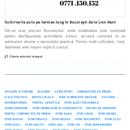
Închirierile auto pe termen lung în București de la Lion Rent
Într-un oraș precum Bucureștiul, unde mobilitatea este esențială
pentru desfășurarea activităților zilnice, accesul constant la un
autoturism devine o necesitate practică. Pentru mulți utilizatori, însă,
deținerea unei mașini implică costuri,

Citeste articolul integral
AFACERI SI TURISM
ALEGERI
CARICATURI
COMUNICATE DE PRESA
D`ALE POLITICII
EDITIE LOCALA
TAXE SI IMPOZITE ABUZIVE
CULTURA
INTERNATIONAL
PORTAL LIFESTYLE
STIRI ELECTROCASNICE
ZIARE PRAHOVA
STIRI IMOBILIARE SI CONSTRUCTII
INCISIV DE PRAHOVA
PORTAL COMUNICATE DE PRESA
STIRI ALBA
STIRI ARAD
STIRI ARGES
STIRI BACAU
STIRI BRAILA
STIRI BUZAU
STIRI BUCURESTI
STIRI CLUJ
STIRI DOLJ
STIRI GALATI
STIRI IASI
STIRI JIU
STIRI MARAMURES