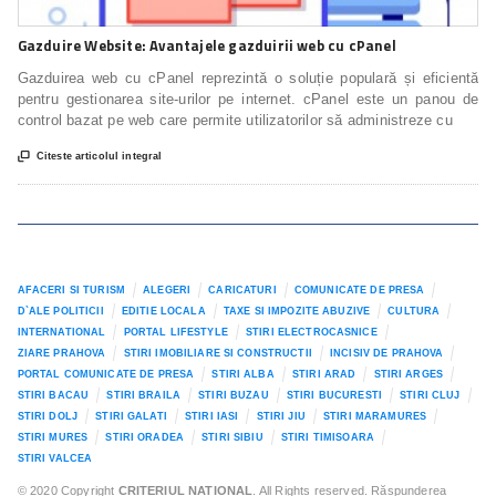
Gazduire Website: Avantajele gazduirii web cu cPanel
Gazduirea web cu cPanel reprezintă o soluție populară și eficientă
pentru gestionarea site-urilor pe internet. cPanel este un panou de
control bazat pe web care permite utilizatorilor să administreze cu

Citeste articolul integral
AFACERI SI TURISM
ALEGERI
CARICATURI
COMUNICATE DE PRESA
D`ALE POLITICII
EDITIE LOCALA
TAXE SI IMPOZITE ABUZIVE
CULTURA
INTERNATIONAL
PORTAL LIFESTYLE
STIRI ELECTROCASNICE
ZIARE PRAHOVA
STIRI IMOBILIARE SI CONSTRUCTII
INCISIV DE PRAHOVA
PORTAL COMUNICATE DE PRESA
STIRI ALBA
STIRI ARAD
STIRI ARGES
STIRI BACAU
STIRI BRAILA
STIRI BUZAU
STIRI BUCURESTI
STIRI CLUJ
STIRI DOLJ
STIRI GALATI
STIRI IASI
STIRI JIU
STIRI MARAMURES
STIRI MURES
STIRI ORADEA
STIRI SIBIU
STIRI TIMISOARA
STIRI VALCEA
© 2020 Copyright
CRITERIUL NATIONAL
. All Rights reserved. Răspunderea