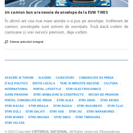
Un camion bun are nevoie de anvelope de la EVW TIRES
În ultimii ani cea mai mare atenție s-a pus pe anvelope. Indiferent de
camion, anvelopele sunt extrem de esențiale. Însă dacă vorbim de
camioane și vrei servicii premium, deja vorbim

Citeste articolul integral
AFACERI SI TURISM
ALEGERI
CARICATURI
COMUNICATE DE PRESA
D`ALE POLITICII
EDITIE LOCALA
TAXE SI IMPOZITE ABUZIVE
CULTURA
INTERNATIONAL
PORTAL LIFESTYLE
STIRI ELECTROCASNICE
ZIARE PRAHOVA
STIRI IMOBILIARE SI CONSTRUCTII
INCISIV DE PRAHOVA
PORTAL COMUNICATE DE PRESA
STIRI ALBA
STIRI ARAD
STIRI ARGES
STIRI BACAU
STIRI BRAILA
STIRI BUZAU
STIRI BUCURESTI
STIRI CLUJ
STIRI DOLJ
STIRI GALATI
STIRI IASI
STIRI JIU
STIRI MARAMURES
STIRI MURES
STIRI ORADEA
STIRI SIBIU
STIRI TIMISOARA
STIRI VALCEA
© 2020 Copyright
CRITERIUL NATIONAL
. All Rights reserved. Răspunderea