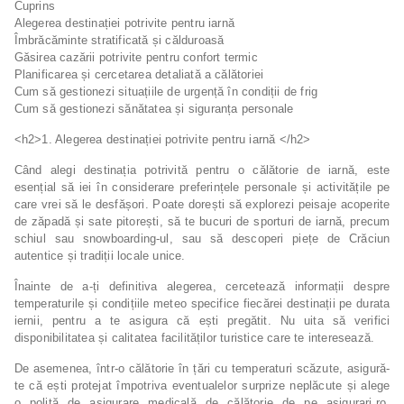
Cuprins
Alegerea destinației potrivite pentru iarnă
Îmbrăcăminte stratificată și călduroasă
Găsirea cazării potrivite pentru confort termic
Planificarea și cercetarea detaliată a călătoriei
Cum să gestionezi situațiile de urgență în condiții de frig
Cum să gestionezi sănătatea și siguranța personale
<h2>1. Alegerea destinației potrivite pentru iarnă </h2>
Când alegi destinația potrivită pentru o călătorie de iarnă, este
esențial să iei în considerare preferințele personale și activitățile pe
care vrei să le desfășori. Poate dorești să explorezi peisaje acoperite
de zăpadă și sate pitorești, să te bucuri de sporturi de iarnă, precum
schiul sau snowboarding-ul, sau să descoperi piețe de Crăciun
autentice și tradiții locale unice.
Înainte de a-ți definitiva alegerea, cercetează informații despre
temperaturile și condițiile meteo specifice fiecărei destinații pe durata
iernii, pentru a te asigura că ești pregătit. Nu uita să verifici
disponibilitatea și calitatea facilităților turistice care te interesează.
De asemenea, într-o călătorie în țări cu temperaturi scăzute, asigură-
te că ești protejat împotriva eventualelor surprize neplăcute și alege
o poliță de asigurare medicală de călătorie de pe asigurari.ro.