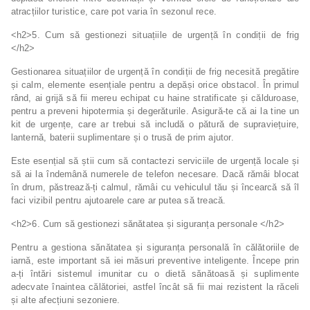
atracțiilor turistice, care pot varia în sezonul rece.
<h2>5. Cum să gestionezi situațiile de urgență în condiții de frig
</h2>
Gestionarea situațiilor de urgență în condiții de frig necesită pregătire
și calm, elemente esențiale pentru a depăși orice obstacol. În primul
rând, ai grijă să fii mereu echipat cu haine stratificate și călduroase,
pentru a preveni hipotermia și degerăturile. Asigură-te că ai la tine un
kit de urgențe, care ar trebui să includă o pătură de supraviețuire,
lanternă, baterii suplimentare și o trusă de prim ajutor.
Este esențial să știi cum să contactezi serviciile de urgență locale și
să ai la îndemână numerele de telefon necesare. Dacă rămâi blocat
în drum, păstrează-ți calmul, rămâi cu vehiculul tău și încearcă să îl
faci vizibil pentru ajutoarele care ar putea să treacă.
<h2>6. Cum să gestionezi sănătatea și siguranța personale </h2>
Pentru a gestiona sănătatea și siguranța personală în călătoriile de
iarnă, este important să iei măsuri preventive inteligente. Începe prin
a-ți întări sistemul imunitar cu o dietă sănătoasă și suplimente
adecvate înaintea călătoriei, astfel încât să fii mai rezistent la răceli
și alte afecțiuni sezoniere.