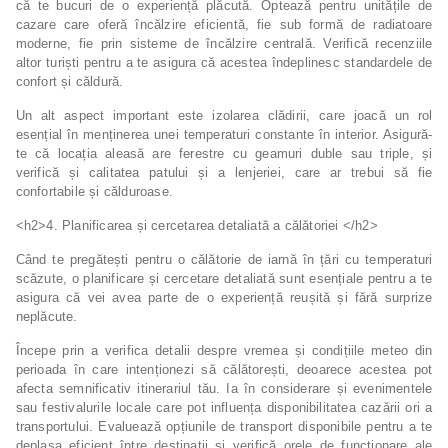
că te bucuri de o experiență plăcută. Optează pentru unitățile de
cazare care oferă încălzire eficientă, fie sub formă de radiatoare
moderne, fie prin sisteme de încălzire centrală. Verifică recenziile
altor turiști pentru a te asigura că acestea îndeplinesc standardele de
confort și căldură.
Un alt aspect important este izolarea clădirii, care joacă un rol
esențial în menținerea unei temperaturi constante în interior. Asigură-
te că locația aleasă are ferestre cu geamuri duble sau triple, și
verifică și calitatea patului și a lenjeriei, care ar trebui să fie
confortabile și călduroase.
<h2>4. Planificarea și cercetarea detaliată a călătoriei </h2>
Când te pregătești pentru o călătorie de iarnă în țări cu temperaturi
scăzute, o planificare și cercetare detaliată sunt esențiale pentru a te
asigura că vei avea parte de o experiență reușită și fără surprize
neplăcute.
Începe prin a verifica detalii despre vremea și condițiile meteo din
perioada în care intenționezi să călătorești, deoarece acestea pot
afecta semnificativ itinerariul tău. Ia în considerare și evenimentele
sau festivalurile locale care pot influența disponibilitatea cazării ori a
transportului. Evaluează opțiunile de transport disponibile pentru a te
deplasa eficient între destinații și verifică orele de funcționare ale