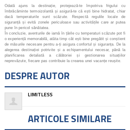
Odată ajuns la destinație, protejează-te împotriva frigului cu
îmbrăcăminte termoizolantă și asigură-te că ești bine hidratat, chiar
dacă temperaturile sunt scăzute. Respectă regulile locale de
siguranță și evită zonele periculoase sau activitățile care ar putea
pune în pericol sănătatea.
În concluzie, aventurile de iarnă în țările cu temperaturi scăzute pot fi
o experiență memorabilă, atâta timp cât ești bine pregătit și conștient
de măsurile necesare pentru a-ți asigura confortul și siguranța. De la
alegerea destinației potrivite și a echipamentului necesar, până la
planificarea detaliată a călătoriei și gestionarea situațiilor
neprevăzute, fiecare pas contribuie la crearea unei vacanțe reușite.
DESPRE AUTOR
LIMITLESS
ARTICOLE SIMILARE