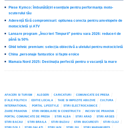
Piese Kymco: îmbunătățiri esențiale pentru performanța moto-
scuterului tău
Aderență fără compromisuri: optiunea corecta pentru anvelopele de
motocicletă și ATV
Lansare program „Înscrieri Timpurii” pentru vara 2026: reduceri de
până la 50%
Ghid tehnic premium: selecția obiectivă a uleiului pentru motocicletă
China ,personaje fantastice si fapte eroice
Mamaia Nord 2025: Destinația perfectă pentru o vacanță la mare
AFACERI SI TURISM
ALEGERI
CARICATURI
COMUNICATE DE PRESA
D`ALE POLITICII
EDITIE LOCALA
TAXE SI IMPOZITE ABUZIVE
CULTURA
INTERNATIONAL
PORTAL LIFESTYLE
STIRI ELECTROCASNICE
ZIARE PRAHOVA
STIRI IMOBILIARE SI CONSTRUCTII
INCISIV DE PRAHOVA
PORTAL COMUNICATE DE PRESA
STIRI ALBA
STIRI ARAD
STIRI ARGES
STIRI BACAU
STIRI BRAILA
STIRI BUZAU
STIRI BUCURESTI
STIRI CLUJ
STIRI DOLJ
STIRI GALATI
STIRI IASI
STIRI JIU
STIRI MARAMURES