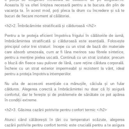
Aceasta îți va oferi liniștea necesară pentru a te bucura din plin de
vacanța ta. În acest mod, poți pleca la drum cu încredere și să te
bucuri de fiecare moment al călătoriei.
<h2>2. Îmbrăcăminte stratificată și călduroasă </h2>
Pentru a te proteja eficient împotriva frigului în călătoriile de iarnă,
îmbrăcămintea stratificată și călduroasă este esențială. Folosește
principiul celor trei straturi: începe cu un strat de bază din materiale
care absorb umezeala, cum ar fi lâna merinos sau fibrele sintetice,
pentru a menține pielea uscată. Continuă cu un strat izolator, precum
o bluză din fleece sau pulover de lână, care reține căldura corporală.
Încheie cu un strat exterior impermeabil și rezistent la vânt, ideal
pentru a proteja împotriva intemperiilor.
Nu uita de accesorii esențiale ca mănușile, căciula și un fular
călduros. Alegerea corectă a îmbrăcămintei nu doar că îți asigură
confortul, dar te ferește și de problemele de sănătate ce pot apărea
în condiții extreme.
<h2>3. Găsirea cazării potrivite pentru confort termic </h2>
Atunci când călătorești în țări cu temperaturi scăzute, alegerea
cazării potrivite pentru confort termic este crucială pentru a te asigura