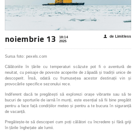
noiembrie 13
de Limitless
👤
18:14
2025
Sursa foto: pexels.com
Călătoriile în țările cu temperaturi scăzute pot fi o aventură de
neuitat, cu peisaje de poveste acoperite de zăpadă și tradiții unice de
descoperit. Însă, odată cu frumusețea acestor destinații vin și
provocările specifice sezonului rece.
Indiferent dacă te pregătești să explorezi orașe vibrante sau să te
bucuri de sporturile de iarnă în munți, este esențial să fii bine pregătit
pentru a face față condițiilor meteo și pentru a te bucura în siguranță
de vacanță.
Pregătește-te să descoperi cum poți călători cu încredere și fără griji
în țările înghețate ale lumii.