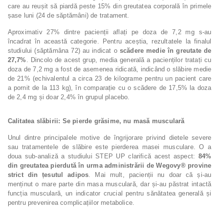
care au reușit să piardă peste 15% din greutatea corporală în primele
șase luni (24 de săptămâni) de tratament.
Aproximativ 27% dintre pacienții aflați pe doza de 7,2 mg s-au
încadrat în această categorie. Pentru aceștia, rezultatele la finalul
studiului (săptămâna 72) au indicat o
scădere medie în greutate de
27,7%
. Dincolo de acest grup, media generală a pacienților tratați cu
doza de 7,2 mg a fost de asemenea ridicată, indicând o slăbire medie
de 21% (echivalentul a circa 23 de kilograme pentru un pacient care
a pornit de la 113 kg), în comparație cu o scădere de 17,5% la doza
de 2,4 mg și doar 2,4% în grupul placebo.
Calitatea slăbirii: Se pierde grăsime, nu mas
ă musculară
Unul dintre principalele motive de îngrijorare privind dietele severe
sau tratamentele de slăbire este pierderea masei musculare. O a
doua sub-analiză a studiului STEP UP clarifică acest aspect:
84%
din greutatea pierdută în urma administrării de Wegovy® provine
strict din țesutul adipos
. Mai mult, pacienții nu doar că și-au
menținut o mare parte din masa musculară, dar și-au păstrat intactă
funcția musculară, un indicator crucial pentru sănătatea generală și
pentru prevenirea complicațiilor metabolice.