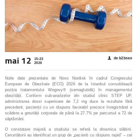
mai 12
de b2bseo
👤
15:23
2026
Noile date prezentate de Novo Nordisk în cadrul Congresului
European de Obezitate (ECO) 2026 de la Istanbul consolidează
poziția tratamentului Wegovy® (semaglutidă) în managementul
obezității. Conform sub-analizelor din studiul clinic STEP UP,
administrarea dozei superioare de 7,2 mg duce la rezultate fără
precedent, pacienții cu un răspuns favorabil precoce înregistrând o
scădere a greutății corporale de până la 27,7% pe parcursul a 72 de
săptămâni.
O constatare majoră a studiului se referă la dinamica slăbirii.
Cercetătorii au identificat un grup de „pacienți cu răspuns rapid” – cei