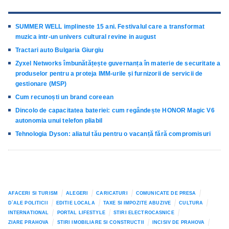
SUMMER WELL implineste 15 ani. Festivalul care a transformat
muzica intr-un univers cultural revine in august
Tractari auto Bulgaria Giurgiu
Zyxel Networks îmbunătățește guvernanța în materie de securitate a
produselor pentru a proteja IMM-urile și furnizorii de servicii de
gestionare (MSP)
Cum recunoști un brand coreean
Dincolo de capacitatea bateriei: cum regândește HONOR Magic V6
autonomia unui telefon pliabil
Tehnologia Dyson: aliatul tău pentru o vacanță fără compromisuri
AFACERI SI TURISM
ALEGERI
CARICATURI
COMUNICATE DE PRESA
D`ALE POLITICII
EDITIE LOCALA
TAXE SI IMPOZITE ABUZIVE
CULTURA
INTERNATIONAL
PORTAL LIFESTYLE
STIRI ELECTROCASNICE
ZIARE PRAHOVA
STIRI IMOBILIARE SI CONSTRUCTII
INCISIV DE PRAHOVA