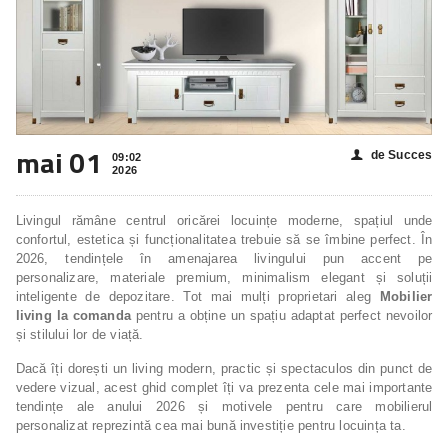
mai 01
de Succes
👤
09:02
2026
Livingul rămâne centrul oricărei locuințe moderne, spațiul unde
confortul, estetica și funcționalitatea trebuie să se îmbine perfect. În
2026, tendințele în amenajarea livingului pun accent pe
personalizare, materiale premium, minimalism elegant și soluții
inteligente de depozitare. Tot mai mulți proprietari aleg
Mobilier
living la comanda
pentru a obține un spațiu adaptat perfect nevoilor
și stilului lor de viață.
Dacă îți dorești un living modern, practic și spectaculos din punct de
vedere vizual, acest ghid complet îți va prezenta cele mai importante
tendințe ale anului 2026 și motivele pentru care mobilierul
personalizat reprezintă cea mai bună investiție pentru locuința ta.