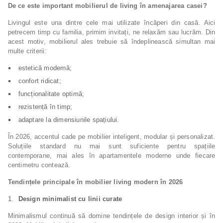
De ce este important mobilierul de living în amenajarea casei?
Livingul este una dintre cele mai utilizate încăperi din casă. Aici
petrecem timp cu familia, primim invitați, ne relaxăm sau lucrăm. Din
acest motiv, mobilierul ales trebuie să îndeplinească simultan mai
multe criterii:
estetică modernă;
confort ridicat;
funcționalitate optimă;
rezistență în timp;
adaptare la dimensiunile spațiului.
În 2026, accentul cade pe mobilier inteligent, modular și personalizat.
Soluțiile standard nu mai sunt suficiente pentru spațiile
contemporane, mai ales în apartamentele moderne unde fiecare
centimetru contează.
Tendințele principale în mobilier living modern în 2026
Design minimalist cu linii curate
Minimalismul continuă să domine tendințele de design interior și în