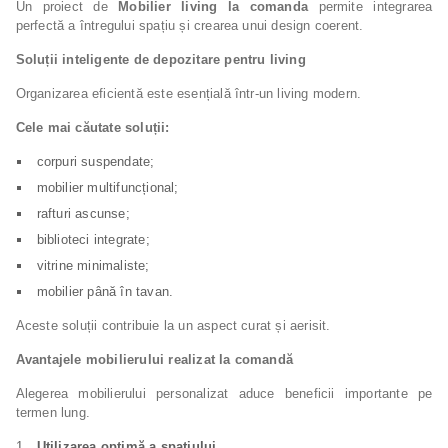
Un proiect de
Mobilier living la comanda
permite integrarea
perfectă a întregului spațiu și crearea unui design coerent.
Soluții inteligente de depozitare pentru living
Organizarea eficientă este esențială într-un living modern.
Cele mai căutate soluții:
corpuri suspendate;
mobilier multifuncțional;
rafturi ascunse;
biblioteci integrate;
vitrine minimaliste;
mobilier până în tavan.
Aceste soluții contribuie la un aspect curat și aerisit.
Avantajele mobilierului realizat la comandă
Alegerea mobilierului personalizat aduce beneficii importante pe
termen lung.
Utilizarea optimă a spațiului