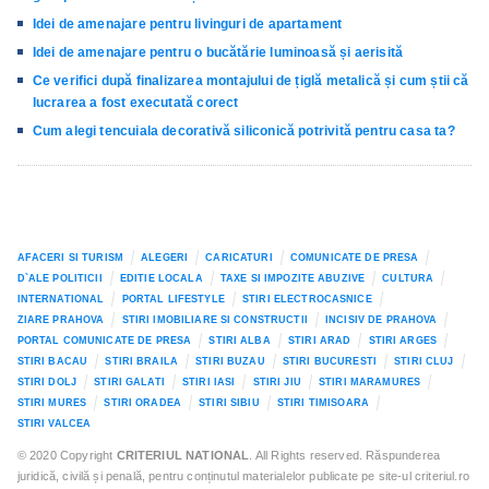
Idei de amenajare pentru livinguri de apartament
Idei de amenajare pentru o bucătărie luminoasă și aerisită
Ce verifici după finalizarea montajului de țiglă metalică și cum știi că
lucrarea a fost executată corect
Cum alegi tencuiala decorativă siliconică potrivită pentru casa ta?
AFACERI SI TURISM
ALEGERI
CARICATURI
COMUNICATE DE PRESA
D`ALE POLITICII
EDITIE LOCALA
TAXE SI IMPOZITE ABUZIVE
CULTURA
INTERNATIONAL
PORTAL LIFESTYLE
STIRI ELECTROCASNICE
ZIARE PRAHOVA
STIRI IMOBILIARE SI CONSTRUCTII
INCISIV DE PRAHOVA
PORTAL COMUNICATE DE PRESA
STIRI ALBA
STIRI ARAD
STIRI ARGES
STIRI BACAU
STIRI BRAILA
STIRI BUZAU
STIRI BUCURESTI
STIRI CLUJ
STIRI DOLJ
STIRI GALATI
STIRI IASI
STIRI JIU
STIRI MARAMURES
STIRI MURES
STIRI ORADEA
STIRI SIBIU
STIRI TIMISOARA
STIRI VALCEA
© 2020 Copyright
CRITERIUL NATIONAL
. All Rights reserved. Răspunderea
juridică, civilă și penală, pentru conținutul materialelor publicate pe site-ul criteriul.ro