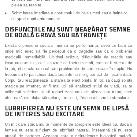
pielea să respire.
Schimbarea imediată a costumului de baie umed sau a hainelor
de sport după antrenament.
DISFUNCȚIILE NU SUNT NEAPĂRAT SEMNE
DE BOALĂ GRAVĂ SAU BĂTRÂNEȚE
Există o presiune socială imensă pe performanță, ceea ce face ca
orice mic eșec să fie perceput ca o tragedie sau ca o problemă
medicală iremediabilă. Libidoul scăzut, dificultățile de erecție sau
lipsa orgasmului pot fi cauzate de factori simpli, cum ar fi stresul de
la job, oboseala cronică sau problemele de comunicare în cuplu. Nu
trebuie să te panichezi dacă lucrurile nu merg perfect de fiecare dată.
Corpul tău reacționează la starea ta emoțională. În loc să cauți soluții
magice pe internet, ar fi mai util să analizezi stilul de viață, să te
odihnești suficient și să reduci consumul de alcool sau tutun, care
afectează circulația sângelui și, implicit, răspunsul fizic la stimulare.
LUBRIFIEREA NU ESTE UN SEMN DE LIPSĂ
DE INTERES SAU EXCITARE
Un mit care strică multe momente de apropiere este ideea că, dacă o
femeie nu este suficient de lubrifiată natural, înseamnă că nu este
atrasă de partener. Aceasta este o neînțelegere biologică majoră.