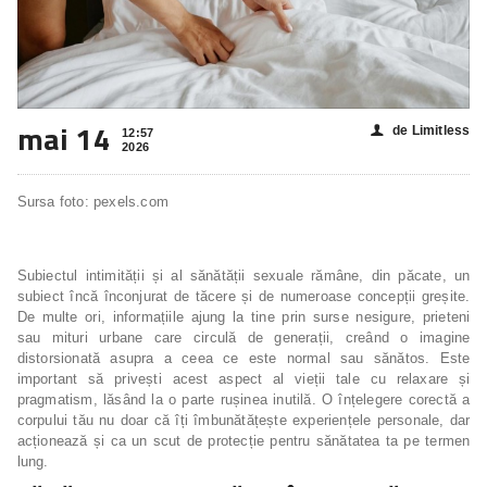
mai 14
de Limitless
👤
12:57
2026
Sursa foto: pexels.com
Subiectul intimității și al sănătății sexuale rămâne, din păcate, un
subiect încă înconjurat de tăcere și de numeroase concepții greșite.
De multe ori, informațiile ajung la tine prin surse nesigure, prieteni
sau mituri urbane care circulă de generații, creând o imagine
distorsionată asupra a ceea ce este normal sau sănătos. Este
important să privești acest aspect al vieții tale cu relaxare și
pragmatism, lăsând la o parte rușinea inutilă. O înțelegere corectă a
corpului tău nu doar că îți îmbunătățește experiențele personale, dar
acționează și ca un scut de protecție pentru sănătatea ta pe termen
lung.