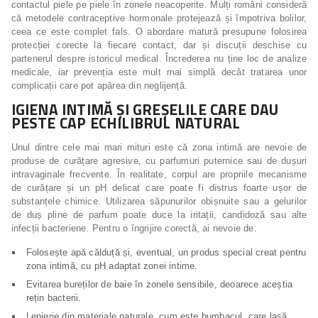
contactul piele pe piele în zonele neacoperite. Mulți români consideră
că metodele contraceptive hormonale protejează și împotriva bolilor,
ceea ce este complet fals. O abordare matură presupune folosirea
protecției corecte la fiecare contact, dar și discuții deschise cu
partenerul despre istoricul medical. Încrederea nu ține loc de analize
medicale, iar prevenția este mult mai simplă decât tratarea unor
complicații care pot apărea din neglijență.
IGIENA INTIMĂ ȘI GREȘELILE CARE DAU
PESTE CAP ECHILIBRUL NATURAL
Unul dintre cele mai mari mituri este că zona intimă are nevoie de
produse de curățare agresive, cu parfumuri puternice sau de dușuri
intravaginale frecvente. În realitate, corpul are propriile mecanisme
de curățare și un pH delicat care poate fi distrus foarte ușor de
substanțele chimice. Utilizarea săpunurilor obișnuite sau a gelurilor
de duș pline de parfum poate duce la iritații, candidoză sau alte
infecții bacteriene. Pentru o îngrijire corectă, ai nevoie de:
Folosește apă călduță și, eventual, un produs special creat pentru
zona intimă, cu pH adaptat zonei intime.
Evitarea bureților de baie în zonele sensibile, deoarece aceștia
rețin bacterii.
Lenjerie din materiale naturale, cum este bumbacul, care lasă