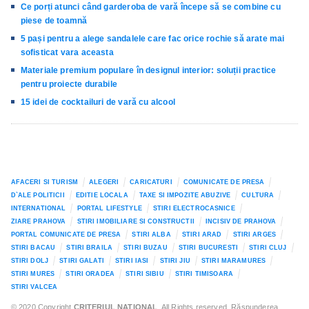
Ce porți atunci când garderoba de vară începe să se combine cu
piese de toamnă
5 pași pentru a alege sandalele care fac orice rochie să arate mai
sofisticat vara aceasta
Materiale premium populare în designul interior: soluții practice
pentru proiecte durabile
15 idei de cocktailuri de vară cu alcool
AFACERI SI TURISM
ALEGERI
CARICATURI
COMUNICATE DE PRESA
D`ALE POLITICII
EDITIE LOCALA
TAXE SI IMPOZITE ABUZIVE
CULTURA
INTERNATIONAL
PORTAL LIFESTYLE
STIRI ELECTROCASNICE
ZIARE PRAHOVA
STIRI IMOBILIARE SI CONSTRUCTII
INCISIV DE PRAHOVA
PORTAL COMUNICATE DE PRESA
STIRI ALBA
STIRI ARAD
STIRI ARGES
STIRI BACAU
STIRI BRAILA
STIRI BUZAU
STIRI BUCURESTI
STIRI CLUJ
STIRI DOLJ
STIRI GALATI
STIRI IASI
STIRI JIU
STIRI MARAMURES
STIRI MURES
STIRI ORADEA
STIRI SIBIU
STIRI TIMISOARA
STIRI VALCEA
© 2020 Copyright
CRITERIUL NATIONAL
. All Rights reserved. Răspunderea