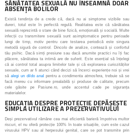
SĂNĂTATEA SEXUALĂ NU ÎNSEAMNĂ DOAR
ABSENȚA BOLILOR
Există tendința de a crede că, dacă nu ai simptome vizibile sau
dureri, totul este în perfectă regulă. Realitatea este că sănătatea
sexuală reprezintă o stare de bine fizică, emoțională și socială. Multe
infecții cu transmitere sexuală sunt asimptomatice pentru perioade
lungi de timp, motiv pentru care testarea periodică este singura
metodă sigură de control. Dincolo de analize, contează și confortul
tău psihic. Dacă simți presiune sau dacă anumite practici nu îți fac
plăcere, sănătatea ta intimă are de suferit. Este esențial să înțelegi
că ai control total asupra limitelor tale și că explorarea curiozităților
sexuale, cum ar fi atunci când decizi să încerci experiențe noi și vrei
să
alegi un dildo anal
pentru a condimenta atmosfera, trebuie să se
facă mereu cu informare prealabilă și produse de calitate, precum
cele găsite pe Pasiune.ro, unde accentul cade pe siguranța
materialelor.
EDUCAȚIA DESPRE PROTECȚIE DEPĂȘEȘTE
SIMPLA UTILIZARE A PREZERVATIVULUI
Deși prezervativul rămâne cea mai eficientă barieră împotriva multor
riscuri, el nu oferă protecție 100% în toate situațiile, cum este cazul
virusului HPV sau al herpesului genital, care se pot transmite prin