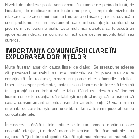
Nivelul de lubrifiere poate varia enorm în funcție de perioada lunii, de
hidratare, de medicamentele luate sau pur și simplu de nivelul de
relaxare. Utilizarea unui lubrifiant nu este o trișare și nici o dovadă a
unei probleme, ci un instrument care îmbunătățește confortul și
previne micro-leziunile pielii. Este mult mai sănătos să folosești un
ajutor extern decât să continui un act care devine inconfortabil sau
dureros.
IMPORTANȚA COMUNICĂRII CLARE ÎN
EXPLORAREA DORINȚELOR
Multe frustrări apar din cauza lipsei de dialog. Se presupune adesea
că partenerul ar trebui să știe instinctiv ce îți place sau ce te
deranjează. În realitate, nimeni nu poate ghici gândurile celuilalt.
Discuțiile despre preferințe, fantezii sau despre ce te face să te simți
în siguranță nu ar trebui să fie tabu. Când ești deschis să încerci
lucruri noi, este esențial să stabilești reguli clare și să te asiguri că
există consimțământ și entuziasm din ambele părți. O viață intimă
împlinită se construiește prin onestitate, fără a te simți judecat pentru
curiozitățile tale.
Înțelegerea sănătății tale intime este un proces continuu care
necesită atenție și o doză mare de realism. Nu lăsa miturile sau
rușinea să îți dicteze alegerile. Cu cât ești mai informat și mai relaxat