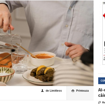
CO
AI-
de Limitless
Printeaza
👤

câi

Re