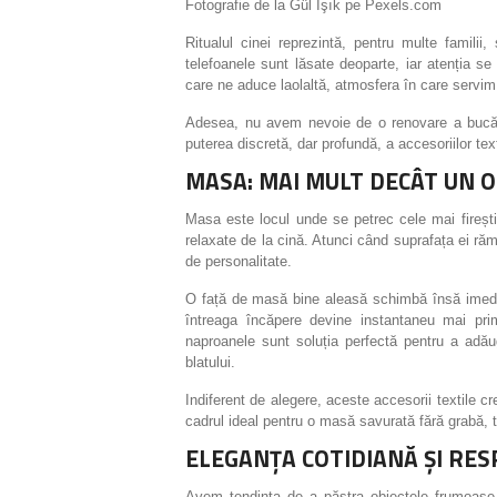
Fotografie de la Gül Işık pe Pexels.com
Ritualul cinei reprezintă, pentru multe familii
telefoanele sunt lăsate deoparte, iar atenția s
care ne aduce laolaltă, atmosfera în care serv
Adesea, nu avem nevoie de o renovare a bucătă
puterea discretă, dar profundă, a accesoriilor text
MASA: MAI MULT DECÂT UN O
Masa este locul unde se petrec cele mai firești 
relaxate de la cină. Atunci când suprafața ei rămâ
de personalitate.
O față de masă bine aleasă schimbă însă imediat
întreaga încăpere devine instantaneu mai pri
naproanele sunt soluția perfectă pentru a adăug
blatului.
Indiferent de alegere, aceste accesorii textile cr
cadrul ideal pentru o masă savurată fără grabă, t
ELEGANȚA COTIDIANĂ ȘI R
Avem tendința de a păstra obiectele frumoase 