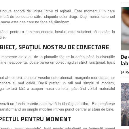
, singura ancoră de liniște într-o zi agitată. Este momentul în care
e mută de pe ecrane către chipurile celor dragi. Deși meniul este cel
im masa este cea care ne face să rămânem.
riei pentru a schimba energia locului; este suficient să apelăm la
ile.
BIECT, SPAȚIUL NOSTRU DE CONECTARE
De 
momente ale zilei, de la planurile făcute la cafea până la discuțiile
lab
ne neacoperită, poate părea un obiect rigid și strict funcțional, lipsit

Re
 atmosfera: sunetul veselei este atenuat, marginile reci dispar, iar
mitoare și mai caldă. Dacă preferi un stil mai simplu și modern,
a textură fără a acoperi masa cu totul, păstrând vizibil materialul
eează un fundal estetic care invită la tihnă și echilibru. Ele pregătesc
ransformând un simplu mobilier într-un punct central al stării de bine.
ESPECTUL PENTRU MOMENT
pentru „ocazii speciale”, însă magia adevărată se întâmplă atunci