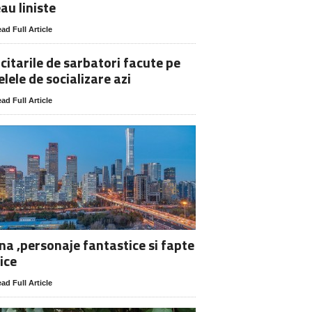
au liniste
ad Full Article
icitarile de sarbatori facute pe
elele de socializare azi
ad Full Article
na ,personaje fantastice si fapte
ice
ad Full Article