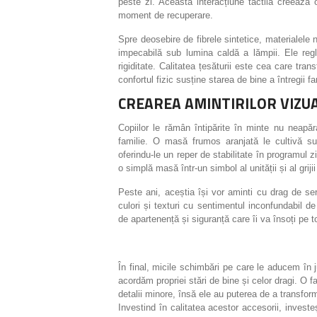
peste zi. Această interacțiune tactilă creează o
moment de recuperare.
Spre deosebire de fibrele sintetice, materialele
impecabilă sub lumina caldă a lămpii. Ele regl
rigiditate. Calitatea țesăturii este cea care tra
confortul fizic susține starea de bine a întregii fam
CREAREA AMINTIRILOR VIZU
Copiilor le rămân întipărite în minte nu neapă
familie. O masă frumos aranjată le cultivă su
oferindu-le un reper de stabilitate în programul z
o simplă masă într-un simbol al unității și al grijii
Peste ani, aceștia își vor aminti cu drag de ser
culori și texturi cu sentimentul inconfundabil 
de apartenență și siguranță care îi va însoți pe to
În final, micile schimbări pe care le aducem în 
acordăm propriei stări de bine și celor dragi. O 
detalii minore, însă ele au puterea de a transfor
Investind în calitatea acestor accesorii, investe