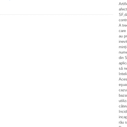
Artif
afec
SF,d
contr
A tr
care 
au pr
inevi
minț
numer
din S
aplic
să n
Intel
Aces
eşua
cazul
bazat
utili
câtev
Incid
incap
rău 