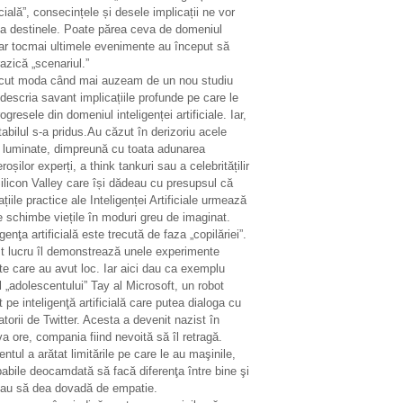
icială”, consecințele și desele implicații ne vor
ta destinele. Poate părea ceva de domeniul
ar tocmai ultimele evenimente au început să
azică „scenariul.”
ecut moda când mai auzeam de un nou studiu
descria savant implicațiile profunde pe care le
ogresele din domeniul inteligenței artificiale. Iar,
tabilul s-a pridus.Au căzut în derizoriu acele
i luminate, dimpreună cu toata adunarea
oșilor experți, a think tankuri sau a celebritățilir
ilicon Valley care își dădeau cu presupsul că
ațiile practice ale Inteligenței Artificiale urmează
e schimbe viețile în moduri greu de imaginat.
igenţa artificială este trecută de faza „copilăriei”.
t lucru îl demonstrează unele experimente
te care au avut loc. Iar aici dau ca exemplu
 „adolescentului” Tay al Microsoft, un robot
 pe inteligenţă artificială care putea dialoga cu
zatorii de Twitter. Acesta a devenit nazist în
a ore, compania fiind nevoită să îl retragă.
entul a arătat limitările pe care le au maşinile,
abile deocamdată să facă diferenţa între bine şi
sau să dea dovadă de empatie.