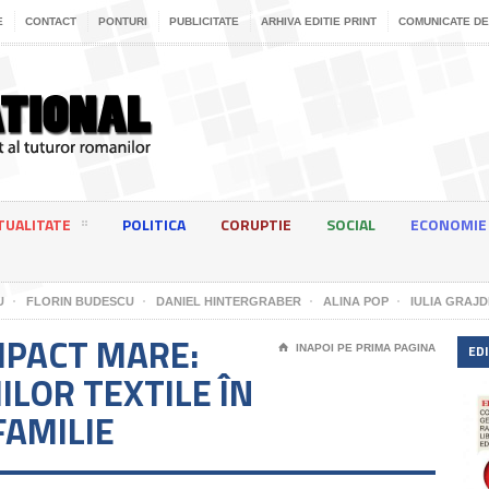
E
CONTACT
PONTURI
PUBLICITATE
ARHIVA EDITIE PRINT
COMUNICATE DE
TUALITATE
POLITICA
CORUPTIE
SOCIAL
ECONOMIE
U
FLORIN BUDESCU
DANIEL HINTERGRABER
ALINA POP
IULIA GRAJD
IMPACT MARE:
EDI
⌂
INAPOI PE PRIMA PAGINA
ILOR TEXTILE ÎN
FAMILIE