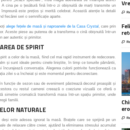
Vre
A cina pe o țesătură fină într-o zi obișnuită de marți transmite un
împreună este prețios și merită celebrat. Această atenție la detalii

Re
nd fiecărei seri o semnificație aparte.
Fel
poți
alege fețele de masă și naproanele de la Casa Crystal
, care prin
ret
cor. Aceste piese au puterea de a transforma o cină obișnuită într-un
 aer autentic și primitor.

Re
TAREA DE SPIRIT
spirit a celor de la masă, fiind cel mai rapid instrument de redecorare.
lm și sunt ideale pentru cinele liniștite, în timp ce tonurile pământii,
i încurajează conversația. Alegerea culorii potrivite funcționează ca
ația zilei s-a încheiat și este momentul pentru deconectare.
în funcție de sezon sau de eveniment păstrează decorul proaspăt și
 acestora cu restul camerei creează o coeziune vizuală ce oferă o
tă simetrie cromatică transformă masa într-un spațiu primitor, unde
Chi
egii familii.
ero
LELOR NATURALE

Re
, deși este adesea ignorat la masă. Brațele care se sprijină pe un
le de relaxare către creier, ajutând la eliminarea stresului acumulat