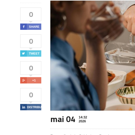
0

SHARE
0

TWEET
0

+1
0

DISTRIBUIE
mai 04
14:32
2026