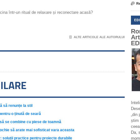

Re
cina într-un ritual de relaxare și reconectare acasă?
ED
Ro
Ar
📄
ALTE ARTICOLE ALE AUTORULUI
ED
MILARE
Intel
ă să renunțe la stil
Deseo
pentru o ținută de seară
„din 
știm 
e să se combine cu piese de toamnă
ceea
rochie să arate mai sofisticat vara aceasta
Da, 
 soluții practice pentru proiecte durabile
momen