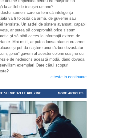
 ce anume împiedică pentru ca maşinile să
ă la astfel de însuşiri umane?
 destui semeni care se tem că inteligenţa
icială va fi folosită ca armă, de guverne sau
ri teroriste. Un astfel de sistem avansat, capabil
nveţe, ar putea să compromită orice sistem
matic şi să aibă acces la informaţii extrem de
rtante. Mai mult, ar putea lansa atacuri cu arme
uloase şi pot da naştere unui război devastator.
cum, „onor” guvern al acestei colonii susţine cu
enezie de nedescris această modă, dând dovada
 servilism exemplar! Oare cărui scopuri
ește?
citeste in continuare
XE SI IMPOZITE ABUZIVE
MORE ARTICLES