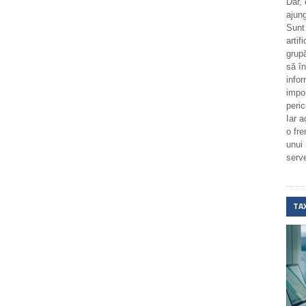
Dar,
ajung
Sunt
artif
grupă
să î
infor
impo
peric
Iar a
o fr
unui
serv
TA