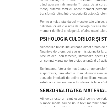
când aducem rafinamentul în viața de zi cu zi. 
mesaj puternic familiei: acest moment petrecut 
transformă rutina într-o experiență estetică, oferi
Pentru a ridica standardul meselor tale zilnice, 
calitatea lor aduc o notă de noblețe oricărui de
moment de tihnă și eleganță, oferind casei tale un
PSIHOLOGIA CULORILOR ȘI S
Accesoriile textile influențează direct starea de 
Nuanțele de crem, bej sau gri nisipiu invită la ca
precum ocru sau teracotă, stimulează apetitul ș
un semnal vizual pentru creier, anunțând că agit
Schimbarea fețelor de masă sau a naproanelor 
surprinzător, fără eforturi mari. Armonizarea
senzație imediată de ordine și echilibru. Aceas
estetica locului susține activ starea de bine a într
SENZORIALITATEA MATERIA
Atingerea este un simț esențial pentru confort
bumbac moale sau pe un in texturat trimit semna