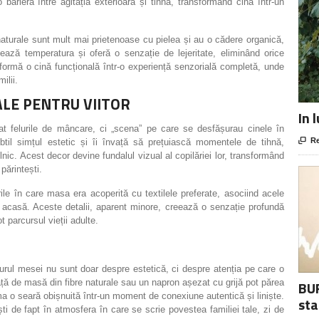
 barieră între agitația exterioară și tihnă, transformând cina într-un
 naturale sunt mult mai prietenoase cu pielea și au o cădere organică,
ează temperatura și oferă o senzație de lejeritate, eliminând orice
nsformă o cină funcțională într-o experiență senzorială completă, unde
ilii.
ALE PENTRU VIITOR
In 
rat felurile de mâncare, ci „scena” pe care se desfășurau cinele în

Re
btil simțul estetic și îi învață să prețuiască momentele de tihnă,
ilnic. Acest decor devine fundalul vizual al copilăriei lor, transformând
 părintești.
ile în care masa era acoperită cu textilele preferate, asociind acele
de acasă. Aceste detalii, aparent minore, creează o senzație profundă
t parcursul vieții adulte.
jurul mesei nu sunt doar despre estetică, ci despre atenția pe care o
față de masă din fibre naturale sau un napron așezat cu grijă pot părea
BUR
ma o seară obișnuită într-un moment de conexiune autentică și liniște.
sta
ști de fapt în atmosfera în care se scrie povestea familiei tale, zi de