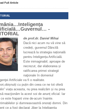
ad Full Article
ITORIAL
mânia…Inteligența
tificială…Guvernul… -
ITORIAL
de prof.dr. Daniel Mihai
Dacă nici acum nu vă vine să
credeți, guvernul Dăncilă
lucrează la strategia națională
pentru Inteligența Artificială.
Este inimaginabil, aproape de
necrezut, dar elaborarea și
ratificarea primei strategii
naţionale în domeniul
igenţei Artificiale va fi o realitate.
ri,obișnuiți cu puțin din ceea ce ne tot oferă
plin” viața aceasta, nu prea realizăm și nu prea
să reacţionăm la acest soi de anunț oficial. Iar
 ce este frapant vine de-acum înainte.
stimabilelor și dumneavoastră onorați domni. Din
t ce a fost declarat „liber la Inteligența