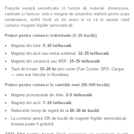
Prețurile variază semnificativ în funcție de material, dimensiune,
cantitate și furnizor. Iată o imagine de ansamblu realistă pentru piața
românească, astfel încât să știi exact la ce să te aștepți când
comanzi magneți frigider personalizați:
Prețuri pentru comenzi individuale (1–10 bucăți)
Magneți din folie:
5–10 lei/bucată
Magneți din acril sau metal sublimat:
12–25 lei/bucată
Magneți din ceramică sau MDF:
15–35 lei/bucată
Taxă de livrare:
15–20 lei
prin curier (Fan Courier, DPD, Cargus
— cele mai folosite în România)
Prețuri pentru comenzi în cantități mari (50–500 bucăți)
Magneți promoționali din folie:
2–5 lei/bucată
Magneți din acril:
7–14 lei/bucată
Reducerile încep de regulă de la
20–30 de bucăți
La comenzi peste 100 de bucăți de magneți frigider personalizați,
livrarea poate fi gratuită