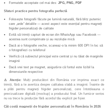
Formatele acceptate cel mai des:
JPG, PNG, PDF
Sfaturi practice pentru fotografia perfectă
Folosește fotografii făcute pe lumină naturală, fără blitz puternic
care „arde” detaliile — acest aspect este esențial pentru magneți
frigider personalizați de calitate
Evită să trimiți capturi de ecran din WhatsApp sau Facebook —
acestea sunt comprimate și au rezoluție mică
Dacă ai o fotografie veche, scaneaz-o la minim 600 DPI în loc să
o fotografiezi cu telefonul
Verifică că subiectul principal este centrat și nu tăiat de marginile
imaginii
Dacă vrei text pe magnet, asigură-te că fontul este lizibil la
dimensiunile respective
⚠️
Atenție:
Mulți producători din România vor imprima exact ce
trimiți, fără a te avertiza despre calitatea slabă a imaginii. Înainte de
a plăti pentru magneți frigider personalizați, cere întotdeauna o
previzualizare digitală (mockup) a produsului final. Un furnizor serios
nu va trece la producție fără acordul tău explicit pe fișier.
Cât costă magneții de frigider personalizați în România în 2026