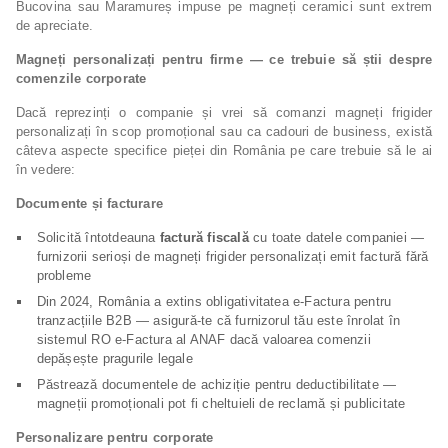
Bucovina sau Maramureș impuse pe magneți ceramici sunt extrem
de apreciate.
Magneți personalizați pentru firme — ce trebuie să știi despre
comenzile corporate
Dacă reprezinți o companie și vrei să comanzi magneți frigider
personalizați în scop promoțional sau ca cadouri de business, există
câteva aspecte specifice pieței din România pe care trebuie să le ai
în vedere:
Documente și facturare
Solicită întotdeauna
factură fiscală
cu toate datele companiei —
furnizorii serioși de magneți frigider personalizați emit factură fără
probleme
Din 2024, România a extins obligativitatea e-Factura pentru
tranzacțiile B2B — asigură-te că furnizorul tău este înrolat în
sistemul RO e-Factura al ANAF dacă valoarea comenzii
depășește pragurile legale
Păstrează documentele de achiziție pentru deductibilitate —
magneții promoționali pot fi cheltuieli de reclamă și publicitate
Personalizare pentru corporate