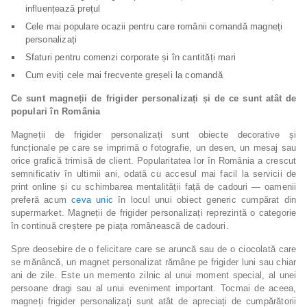
influențează prețul
Cele mai populare ocazii pentru care românii comandă magneți
personalizați
Sfaturi pentru comenzi corporate și în cantități mari
Cum eviți cele mai frecvente greșeli la comandă
Ce sunt magneții de frigider personalizați și de ce sunt atât de
populari în România
Magneții de frigider personalizați sunt obiecte decorative și
funcționale pe care se imprimă o fotografie, un desen, un mesaj sau
orice grafică trimisă de client. Popularitatea lor în România a crescut
semnificativ în ultimii ani, odată cu accesul mai facil la servicii de
print online și cu schimbarea mentalității față de cadouri — oamenii
preferă acum
ceva unic
în locul unui obiect generic cumpărat din
supermarket. Magneții de frigider personalizați reprezintă o categorie
în continuă creștere pe piața românească de cadouri.
Spre deosebire de o felicitare care se aruncă sau de o ciocolată care
se mănâncă, un magnet personalizat rămâne pe frigider luni sau chiar
ani de zile. Este un memento zilnic al unui moment special, al unei
persoane dragi sau al unui eveniment important. Tocmai de aceea,
magneți frigider personalizați sunt atât de apreciați de cumpărătorii