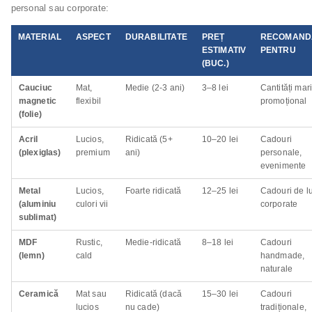
personal sau corporate:
MATERIAL
ASPECT
DURABILITATE
PREȚ
RECOMAND
ESTIMATIV
PENTRU
(BUC.)
Cauciuc
Mat,
Medie (2-3 ani)
3–8 lei
Cantități mari
magnetic
flexibil
promoțional
(folie)
Acril
Lucios,
Ridicată (5+
10–20 lei
Cadouri
(plexiglas)
premium
ani)
personale,
evenimente
Metal
Lucios,
Foarte ridicată
12–25 lei
Cadouri de lu
(aluminiu
culori vii
corporate
sublimat)
MDF
Rustic,
Medie-ridicată
8–18 lei
Cadouri
(lemn)
cald
handmade,
naturale
Ceramică
Mat sau
Ridicată (dacă
15–30 lei
Cadouri
lucios
nu cade)
tradiționale,