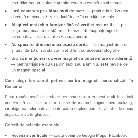
text tăiat sau cu culorile greșite este o greșeală costisitoare
Lași comanda pe ultima sută de metri
— producția și livrarea
durează minimum 3–5 zile lucrătoare în condiții normale
Alegi cel mai ieftin furnizor fără să verifici recenziile
— pe
piața românească există mulți furnizori de magneți frigider
personalizați, dar calitatea variază enorm
Nu specifici dimensiunea exactă dorită
— un magnet de 5 cm
și unul de 10 cm arată complet diferit cu aceeași fotografie
Uiți să menționezi că vrei magnet cu putere mare de aderență
— pentru frigidere cu ușă din inox sau aluminiu, este nevoie de
un magnet special
Cum alegi furnizorul potrivit pentru magneți personalizați în
România
Piața românească de cadouri personalizate a crescut mult în ultimii
ani. Există zeci de furnizori online de magneți frigider personalizați,
iar alegerea celui potrivit poate părea copleșitoare. Iată criteriile cheie
după care să te ghidezi:
Criterii de selecție esențiale
Recenzii verificate
— caută opinii pe Google Maps, Facebook