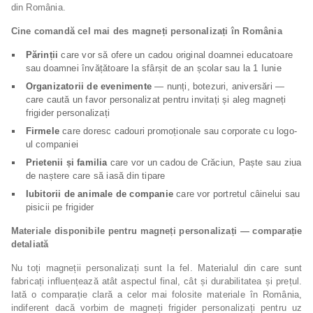
din România.
Cine comandă cel mai des magneți personalizați în România
Părinții
care vor să ofere un cadou original doamnei educatoare
sau doamnei învățătoare la sfârșit de an școlar sau la 1 Iunie
Organizatorii de evenimente
— nunți, botezuri, aniversări —
care caută un favor personalizat pentru invitați și aleg magneți
frigider personalizați
Firmele
care doresc cadouri promoționale sau corporate cu logo-
ul companiei
Prietenii și familia
care vor un cadou de Crăciun, Paște sau ziua
de naștere care să iasă din tipare
Iubitorii de animale de companie
care vor portretul câinelui sau
pisicii pe frigider
Materiale disponibile pentru magneți personalizați — comparație
detaliată
Nu toți magneții personalizați sunt la fel. Materialul din care sunt
fabricați influențează atât aspectul final, cât și durabilitatea și prețul.
Iată o comparație clară a celor mai folosite materiale în România,
indiferent dacă vorbim de magneți frigider personalizați pentru uz