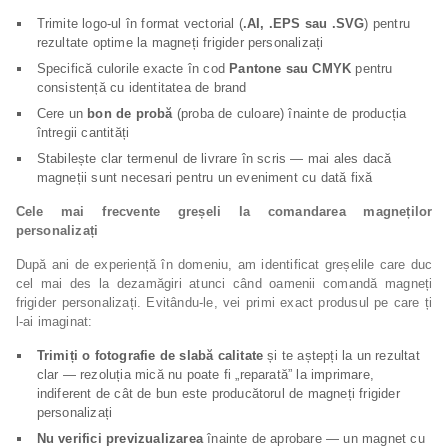
Trimite logo-ul în format vectorial (
.AI, .EPS sau .SVG
) pentru
rezultate optime la magneți frigider personalizați
Specifică culorile exacte în cod
Pantone sau CMYK
pentru
consistență cu identitatea de brand
Cere un
bon de probă
(proba de culoare) înainte de producția
întregii cantități
Stabilește clar termenul de livrare în scris — mai ales dacă
magneții sunt necesari pentru un eveniment cu dată fixă
Cele mai frecvente greșeli la comandarea magneților
personalizați
După ani de experiență în domeniu, am identificat greșelile care duc
cel mai des la dezamăgiri atunci când oamenii comandă magneți
frigider personalizați. Evitându-le, vei primi exact produsul pe care ți
l-ai imaginat:
Trimiți o fotografie de slabă calitate
și te aștepți la un rezultat
clar — rezoluția mică nu poate fi „reparată” la imprimare,
indiferent de cât de bun este producătorul de magneți frigider
personalizați
Nu verifici previzualizarea
înainte de aprobare — un magnet cu