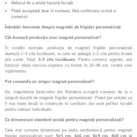
Refuzul de a emite factură fiscală
Plată acceptată doar în numerar, fără confirmare scrisă a
comenzii
Întrebări frecvente despre magneții de frigider personalizați
Cât durează producția unui magnet personalizat?
În condiții normale, producția de magneți frigider personalizați
durează 1–3 zile lucrătoare, la care se adaugă 1–2 zile pentru livrare
prin curier. Total:
3–5 zile lucrătoare
. Pentru comenzi urgente, unii
furnizori oferă serviciu express cu livrare în 24–48 ore, contra cost
suplimentar.
Pot comanda un singur magnet personalizat?
Da, majoritatea furnizorilor din România acceptă comenzi de la o
singură bucată de magneți frigider personalizați. Prețul per unitate va
fi mai mare decât la comenzile în cantitate, dar este perfect fezabil
pentru cadouri individuale.
Ce dimensiuni standard există pentru magneți personalizați?
Cele mai comune dimensiuni pe piața românească pentru magneți
frigider personalizați sunt:
5×5 cm, 6×6 cm, 6×9 cm, 8×8 cm și