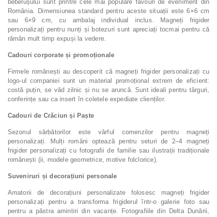
bebelușului sunt printre cele mai populare favouri de eveniment din
România. Dimensiunea standard pentru aceste situații este 6×6 cm
sau 6×9 cm, cu ambalaj individual inclus. Magneți frigider
personalizați pentru nunți și botezuri sunt apreciați tocmai pentru că
rămân mult timp expuși la vedere.
Cadouri corporate și promoționale
Firmele românești au descoperit că magneți frigider personalizați cu
logo-ul companiei sunt un material promoțional extrem de eficient:
costă puțin, se văd zilnic și nu se aruncă. Sunt ideali pentru târguri,
conferințe sau ca insert în coletele expediate clienților.
Cadouri de Crăciun și Paște
Sezonul sărbătorilor este vârful comenzilor pentru magneți
personalizați. Mulți români optează pentru seturi de 2–4 magneți
frigider personalizați cu fotografii de familie sau ilustrații tradiționale
românești (ii, modele geometrice, motive folclorice).
Suveniruri și decorațiuni personale
Amatorii de decorațiuni personalizate folosesc magneți frigider
personalizați pentru a transforma frigiderul într-o galerie foto sau
pentru a păstra amintiri din vacanțe. Fotografiile din Delta Dunării,