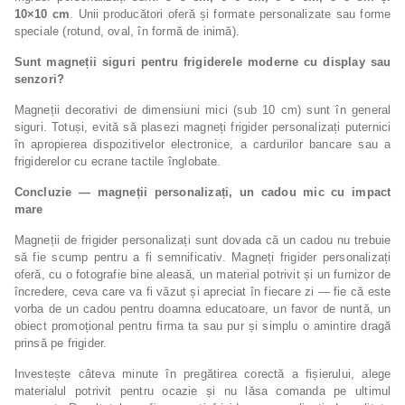
10×10 cm
. Unii producători oferă și formate personalizate sau forme
speciale (rotund, oval, în formă de inimă).
Sunt magneții siguri pentru frigiderele moderne cu display sau
senzori?
Magneții decorativi de dimensiuni mici (sub 10 cm) sunt în general
siguri. Totuși, evită să plasezi magneți frigider personalizați puternici
în apropierea dispozitivelor electronice, a cardurilor bancare sau a
frigiderelor cu ecrane tactile înglobate.
Concluzie — magneții personalizați, un cadou mic cu impact
mare
Magneții de frigider personalizați sunt dovada că un cadou nu trebuie
să fie scump pentru a fi semnificativ. Magneți frigider personalizați
oferă, cu o fotografie bine aleasă, un material potrivit și un furnizor de
încredere, ceva care va fi văzut și apreciat în fiecare zi — fie că este
vorba de un cadou pentru doamna educatoare, un favor de nuntă, un
obiect promoțional pentru firma ta sau pur și simplu o amintire dragă
prinsă pe frigider.
Investește câteva minute în pregătirea corectă a fișierului, alege
materialul potrivit pentru ocazie și nu lăsa comanda pe ultimul