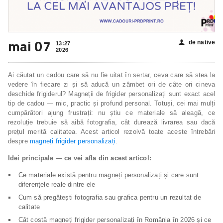
mai 07
de native
👤
13:27
2026
Ai căutat un cadou care să nu fie uitat în sertar, ceva care să stea la
vedere în fiecare zi și să aducă un zâmbet ori de câte ori cineva
deschide frigiderul? Magneții de frigider personalizați sunt exact acel
tip de cadou — mic, practic și profund personal. Totuși, cei mai mulți
cumpărători ajung frustrați: nu știu ce materiale să aleagă, ce
rezoluție trebuie să aibă fotografia, cât durează livrarea sau dacă
prețul merită calitatea. Acest articol rezolvă toate aceste întrebări
despre
magneți frigider personalizați
.
Idei principale — ce vei afla din acest articol:
Ce materiale există pentru magneți personalizați și care sunt
diferențele reale dintre ele
Cum să pregătești fotografia sau grafica pentru un rezultat de
calitate
Cât costă magneți frigider personalizați în România în 2026 și ce