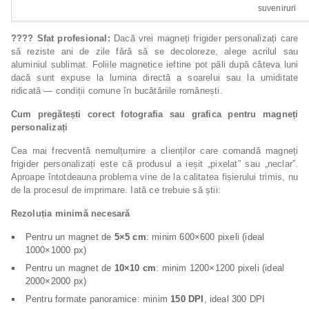
suveniruri
????
Sfat profesional:
Dacă vrei magneți frigider personalizați care
să reziste ani de zile fără să se decoloreze, alege acrilul sau
aluminiul sublimat. Foliile magnetice ieftine pot păli după câteva luni
dacă sunt expuse la lumina directă a soarelui sau la umiditate
ridicată — condiții comune în bucătăriile românești.
Cum pregătești corect fotografia sau grafica pentru magneți
personalizați
Cea mai frecventă nemulțumire a clienților care comandă magneți
frigider personalizați este că produsul a ieșit „pixelat” sau „neclar”.
Aproape întotdeauna problema vine de la calitatea fișierului trimis, nu
de la procesul de imprimare. Iată ce trebuie să știi:
Rezoluția minimă necesară
Pentru un magnet de
5×5 cm
: minim 600×600 pixeli (ideal
1000×1000 px)
Pentru un magnet de
10×10 cm
: minim 1200×1200 pixeli (ideal
2000×2000 px)
Pentru formate panoramice: minim
150 DPI
, ideal 300 DPI