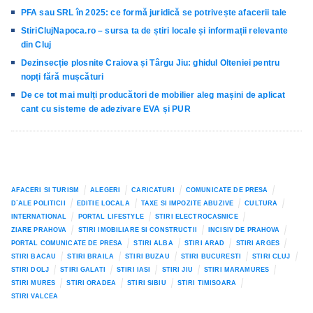
PFA sau SRL în 2025: ce formă juridică se potrivește afacerii tale
StiriClujNapoca.ro – sursa ta de știri locale și informații relevante
din Cluj
Dezinsecție plosnite Craiova și Târgu Jiu: ghidul Olteniei pentru
nopți fără mușcături
De ce tot mai mulți producători de mobilier aleg mașini de aplicat
cant cu sisteme de adezivare EVA și PUR
AFACERI SI TURISM
ALEGERI
CARICATURI
COMUNICATE DE PRESA
D`ALE POLITICII
EDITIE LOCALA
TAXE SI IMPOZITE ABUZIVE
CULTURA
INTERNATIONAL
PORTAL LIFESTYLE
STIRI ELECTROCASNICE
ZIARE PRAHOVA
STIRI IMOBILIARE SI CONSTRUCTII
INCISIV DE PRAHOVA
PORTAL COMUNICATE DE PRESA
STIRI ALBA
STIRI ARAD
STIRI ARGES
STIRI BACAU
STIRI BRAILA
STIRI BUZAU
STIRI BUCURESTI
STIRI CLUJ
STIRI DOLJ
STIRI GALATI
STIRI IASI
STIRI JIU
STIRI MARAMURES
STIRI MURES
STIRI ORADEA
STIRI SIBIU
STIRI TIMISOARA
STIRI VALCEA