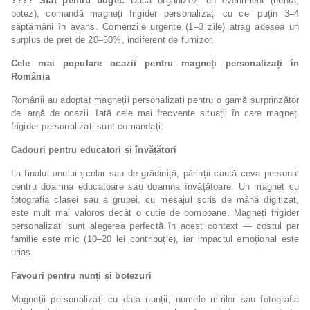
????
Sfat pentru buget:
Dacă organizezi un eveniment (nuntă,
botez), comandă magneți frigider personalizați cu cel puțin 3–4
săptămâni în avans. Comenzile urgente (1–3 zile) atrag adesea un
surplus de preț de 20–50%, indiferent de furnizor.
Cele mai populare ocazii pentru magneți personalizați în
România
Românii au adoptat magneții personalizați pentru o gamă surprinzător
de largă de ocazii. Iată cele mai frecvente situații în care magneți
frigider personalizați sunt comandați:
Cadouri pentru educatori și învățători
La finalul anului școlar sau de grădiniță, părinții caută ceva personal
pentru doamna educatoare sau doamna învățătoare. Un magnet cu
fotografia clasei sau a grupei, cu mesajul scris de mână digitizat,
este mult mai valoros decât o cutie de bomboane. Magneți frigider
personalizați sunt alegerea perfectă în acest context — costul per
familie este mic (10–20 lei contribuție), iar impactul emoțional este
uriaș.
Favouri pentru nunți și botezuri
Magneții personalizați cu data nunții, numele mirilor sau fotografia