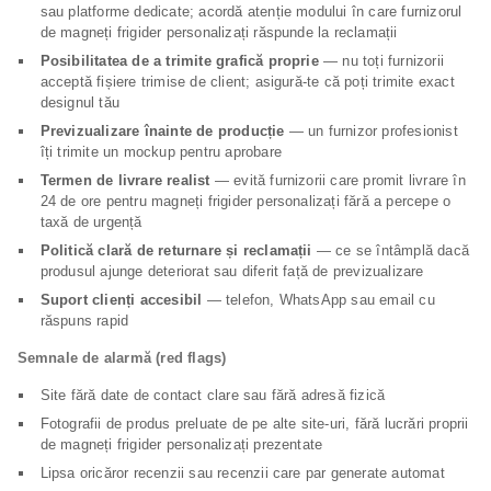
sau platforme dedicate; acordă atenție modului în care furnizorul
de magneți frigider personalizați răspunde la reclamații
Posibilitatea de a trimite grafică proprie
— nu toți furnizorii
acceptă fișiere trimise de client; asigură-te că poți trimite exact
designul tău
Previzualizare înainte de producție
— un furnizor profesionist
îți trimite un mockup pentru aprobare
Termen de livrare realist
— evită furnizorii care promit livrare în
24 de ore pentru magneți frigider personalizați fără a percepe o
taxă de urgență
Politică clară de returnare și reclamații
— ce se întâmplă dacă
produsul ajunge deteriorat sau diferit față de previzualizare
Suport clienți accesibil
— telefon, WhatsApp sau email cu
răspuns rapid
Semnale de alarmă (red flags)
Site fără date de contact clare sau fără adresă fizică
Fotografii de produs preluate de pe alte site-uri, fără lucrări proprii
de magneți frigider personalizați prezentate
Lipsa oricăror recenzii sau recenzii care par generate automat