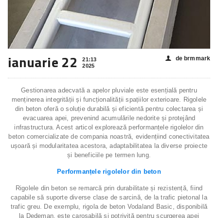
ianuarie 22
de brmmark
👤
21:13
2025
Gestionarea adecvată a apelor pluviale este esențială pentru
menținerea integrității și funcționalității spațiilor exterioare. Rigolele
din beton oferă o soluție durabilă și eficientă pentru colectarea și
evacuarea apei, prevenind acumulările nedorite și protejând
infrastructura. Acest articol explorează performanțele rigolelor din
beton comercializate de compania noastră, evidențiind conectivitatea
ușoară și modularitatea acestora, adaptabilitatea la diverse proiecte
și beneficiile pe termen lung.
Performanțele rigolelor din beton
Rigolele din beton se remarcă prin durabilitate și rezistență, fiind
capabile să suporte diverse clase de sarcină, de la trafic pietonal la
trafic greu. De exemplu, rigola de beton Vodaland Basic, disponibilă
la Dedeman, este carosabilă și potrivită pentru scurgerea apei