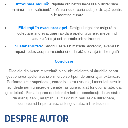
Întreținere redusă
: Rigolele din beton necesită o întreținere
minimă, fiind suficientă spălarea cu o perie sub jet de apă pentru
a le menține curate
.
Eficiență în evacuarea apei
: Designul rigolelor asigură o
colectare și o evacuare rapidă a apelor pluviale, prevenind
acumulările și deteriorările infrastructurii.
Sustenabilitate
: Betonul este un material ecologic, având un
impact redus asupra mediului și o durată de viață îndelungată.
Concluzie
Rigolele din beton reprezintă o soluție eficientă și durabilă pentru
gestionarea apelor pluviale în diverse tipuri de amenajări exterioare.
Performanțele superioare, conectivitatea ușoară și modularitatea le
fac ideale pentru proiecte variate, asigurând atât funcționalitate, cât
și estetică. Prin alegerea rigolelor din beton, beneficiați de un sistem
de drenaj fiabil, adaptabil și cu costuri reduse de întreținere,
contribuind la protejarea și longevitatea infrastructurii.
DESPRE AUTOR