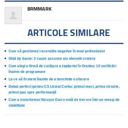
BRMMARK
ARTICOLE SIMILARE
Cum să gestionezi recenziile negative în mod profesionist
Ghid by Sante: 3 cauze ascunse ale oboselii cronice
Cum alegi o firmă de curățare a tapițeriei în Oradea: 10 verificări
înainte de programare
La ce să fii atent înainte de a deschide o afacere
Debut perfect pentru CS Litoral Corbu: primul meci, prima victorie,
primul pas spre performanță
Cum a transformat Nicușor Dan o notă de trecere într-un mesaj de
stabilitate