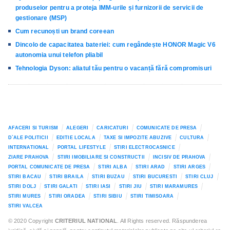
produselor pentru a proteja IMM-urile și furnizorii de servicii de
gestionare (MSP)
Cum recunoști un brand coreean
Dincolo de capacitatea bateriei: cum regândește HONOR Magic V6
autonomia unui telefon pliabil
Tehnologia Dyson: aliatul tău pentru o vacanță fără compromisuri
AFACERI SI TURISM
ALEGERI
CARICATURI
COMUNICATE DE PRESA
D`ALE POLITICII
EDITIE LOCALA
TAXE SI IMPOZITE ABUZIVE
CULTURA
INTERNATIONAL
PORTAL LIFESTYLE
STIRI ELECTROCASNICE
ZIARE PRAHOVA
STIRI IMOBILIARE SI CONSTRUCTII
INCISIV DE PRAHOVA
PORTAL COMUNICATE DE PRESA
STIRI ALBA
STIRI ARAD
STIRI ARGES
STIRI BACAU
STIRI BRAILA
STIRI BUZAU
STIRI BUCURESTI
STIRI CLUJ
STIRI DOLJ
STIRI GALATI
STIRI IASI
STIRI JIU
STIRI MARAMURES
STIRI MURES
STIRI ORADEA
STIRI SIBIU
STIRI TIMISOARA
STIRI VALCEA
© 2020 Copyright
CRITERIUL NATIONAL
. All Rights reserved. Răspunderea