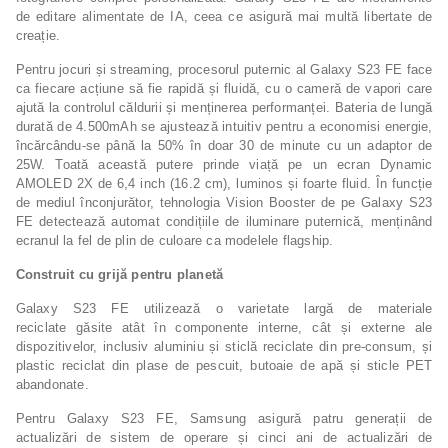
de editare alimentate de IA, ceea ce asigură mai multă libertate de
creație.
Pentru jocuri și streaming, procesorul puternic al Galaxy S23 FE face
ca fiecare acțiune să fie rapidă și fluidă, cu o cameră de vapori care
ajută la controlul căldurii și menținerea performanței. Bateria de lungă
durată de 4.500mAh se ajustează intuitiv pentru a economisi energie,
încărcându-se până la 50% în doar 30 de minute cu un adaptor de
25W. Toată această putere prinde viață pe un ecran Dynamic
AMOLED 2X de 6,4 inch (16.2 cm), luminos și foarte fluid. În funcție
de mediul înconjurător, tehnologia Vision Booster de pe Galaxy S23
FE detectează automat condițiile de iluminare puternică, menținând
ecranul la fel de plin de culoare ca modelele flagship.
Construit cu grijă pentru planetă
Galaxy S23 FE utilizează o varietate largă de materiale
reciclate găsite atât în componente interne, cât și externe ale
dispozitivelor, inclusiv aluminiu și sticlă reciclate din pre-consum, și
plastic reciclat din plase de pescuit, butoaie de apă și sticle PET
abandonate.
Pentru Galaxy S23 FE, Samsung asigură patru generații de
actualizări de sistem de operare și cinci ani de actualizări de