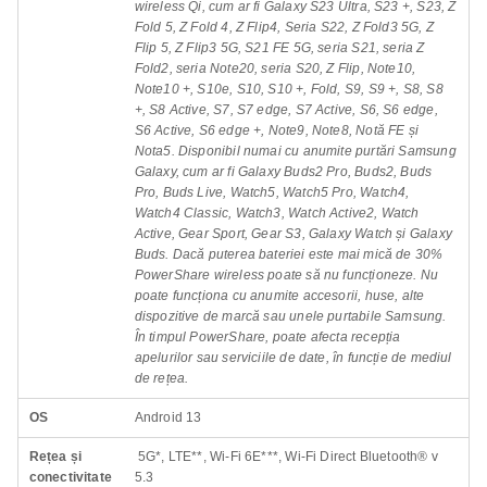
wireless Qi, cum ar fi Galaxy S23 Ultra, S23 +, S23, Z
Fold 5, Z Fold 4, Z Flip4, Seria S22, Z Fold3 5G, Z
Flip 5, Z Flip3 5G, S21 FE 5G, seria S21, seria Z
Fold2, seria Note20, seria S20, Z Flip, Note10,
Note10 +, S10e, S10, S10 +, Fold, S9, S9 +, S8, S8
+, S8 Active, S7, S7 edge, S7 Active, S6, S6 edge,
S6 Active, S6 edge +, Note9, Note8, Notă FE și
Nota5. Disponibil numai cu anumite purtări Samsung
Galaxy, cum ar fi Galaxy Buds2 Pro, Buds2, Buds
Pro, Buds Live, Watch5, Watch5 Pro, Watch4,
Watch4 Classic, Watch3, Watch Active2, Watch
Active, Gear Sport, Gear S3, Galaxy Watch și Galaxy
Buds. Dacă puterea bateriei este mai mică de 30%
PowerShare wireless poate să nu funcționeze. Nu
poate funcționa cu anumite accesorii, huse, alte
dispozitive de marcă sau unele purtabile Samsung.
În timpul PowerShare, poate afecta recepția
apelurilor sau serviciile de date, în funcție de mediul
de rețea.
OS
Android 13
Rețea și
5G*, LTE**, Wi-Fi 6E***, Wi-Fi Direct Bluetooth® v
conectivitate
5.3