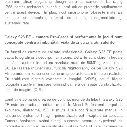
premium, afișaj elegant și design unitar al camerelor. Iar rating
IP68 pentru rezistență la apă și praf aduce protecție suplimentara
pentru acest device. În plus, noul smartphone folosește materiale
reciclate și ambalaje, oferind durabilitate, funcționalitate și
sustenabilitate.
Galaxy S23 FE – camera Pro-Grade și performanța în jocuri sunt
concepute pentru a îmbunătăți viața de zi cu zi a utilizatorilor
Cu funcții de cameră de calitate profesională, Galaxy S23 FE poate
capta fotografii și videoclipuri uimitoare. Detaliile sunt clare în fiecare
scenă cu ajutorul lentilei cu rezoluție mare de 50MP și zoom optic
3X. La lăsarea întunericului, funcția Nightography de pe Galaxy S23
FE permite realizarea unor selfie-uri și portrete clare în culori realiste.
Cu stabilizare digitală avansată a imaginii (VDIS), pot fi făcute
fotografii stabile în mișcare folosind camera din spate cu stabilizator
optic de imagine (OIS).
Când vine vorba de crearea de conținut ușor de distribuit, Galaxy S23
FE este un studio de editare mobil. În Modul Profesional, timpul de
expunere, diafragmă, ISO și multe altele pot fi ajustate manual în
funcție de preferințe. Imagini personalizate pot fi captate cu aplicația
Camera Assistant, având funcții automate pentru o experiență de
fotografiere complet personalizată. Galaxy S23 FE are instrumente