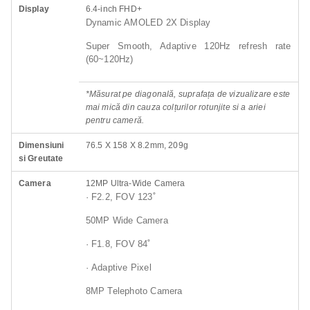
Display
6.4-inch FHD+
Dynamic AMOLED 2X Display
Super Smooth, Adaptive 120Hz refresh rate
(60~120Hz)
*Măsurat pe diagonală, suprafața de vizualizare este
mai mică din cauza colțurilor rotunjite si a ariei
pentru cameră
.
Dimensiuni
76.5 X 158 X 8.2mm, 209g
si Greutate
Camera
12MP Ultra-Wide Camera
· F2.2, FOV 123˚
50MP Wide Camera
· F1.8, FOV 84˚
· Adaptive Pixel
8MP Telephoto Camera