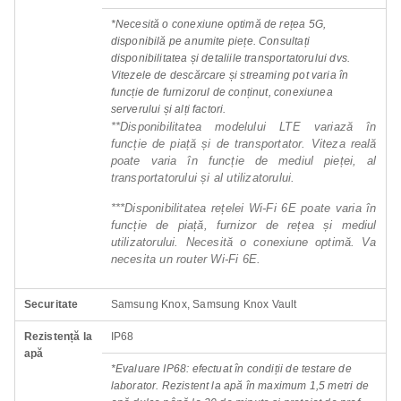
*Necesită o conexiune optimă de rețea 5G,
disponibilă pe anumite piețe. Consultați
disponibilitatea și detaliile transportatorului dvs.
Vitezele de descărcare și streaming pot varia în
funcție de furnizorul de conținut, conexiunea
serverului și alți factori.
**Disponibilitatea modelului LTE variază în
funcție de piață și de transportator. Viteza reală
poate varia în funcție de mediul pieței, al
transportatorului și al utilizatorului.
***Disponibilitatea rețelei Wi-Fi 6E poate varia în
funcție de piață, furnizor de rețea și mediul
utilizatorului. Necesită o conexiune optimă. Va
necesita un router Wi-Fi 6E.
Securitate
Samsung Knox, Samsung Knox Vault
Rezistență la
IP68
apă
*Evaluare IP68: efectuat în condiții de testare de
laborator. Rezistent la apă în maximum 1,5 metri de