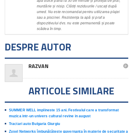
apă dulce până la 30 de minute și protejat de praf,
murdărie și nisip. Clătiți reziduurile / uscați după
umed. Nu este recomandat pentru utilizarea plajei
sau a piscinei. Rezistența la apă și praf a
dispozitivului dvs. nu este permanentă și poate
scădea în timp.
DESPRE AUTOR
RAZVAN

ARTICOLE SIMILARE
SUMMER WELL implineste 15 ani. Festivalul care a transformat
muzica intr-un univers cultural revine in august
Tractari auto Bulgaria Giurgiu
Zyxel Networks îmbunătățește guvernanța în materie de securitate a