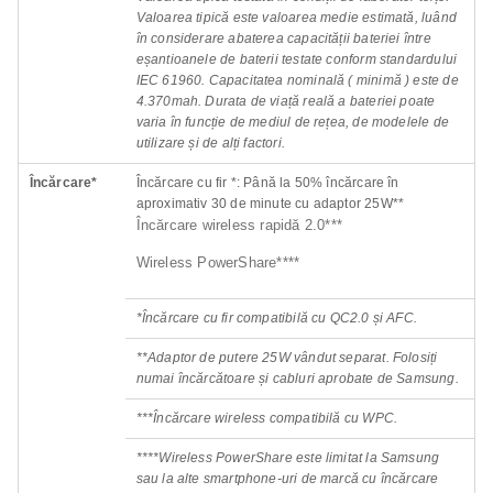
Valoarea tipică este valoarea medie estimată, luând
în considerare abaterea capacității bateriei între
eșantioanele de baterii testate conform standardului
IEC 61960. Capacitatea nominală ( minimă ) este de
4.370mah. Durata de viață reală a bateriei poate
varia în funcție de mediul de rețea, de modelele de
utilizare și de alți factori.
Încărcare*
Încărcare cu fir *: Până la 50% încărcare în
aproximativ 30 de minute cu adaptor 25W**
Încărcare wireless rapidă 2.0***
Wireless PowerShare****
*Încărcare cu fir compatibilă cu QC2.0 și AFC.
**Adaptor de putere 25W vândut separat. Folosiți
numai încărcătoare și cabluri aprobate de Samsung.
***Încărcare wireless compatibilă cu WPC.
****Wireless PowerShare este limitat la Samsung
sau la alte smartphone-uri de marcă cu încărcare