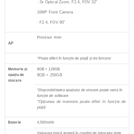
· 3x Optical Zoom, F2.4, FOV 32˚
10MP Front Camera
· F2.4, FOV 80˚
Procesor 4nm
AP
*Poate diferi în funcție de piață și de furnizor
Memorie și
8GB + 128GB
spațiu de
8GB + 256GB
stocare
*Disponibilitatea spațiului de stocare poate varia în
funcție de software
*Opțiunea de memorie poate diferi în funcție de
piață
Baterie
4,500mAh
Valoarea tipică testată în condiții de laborator terțe.