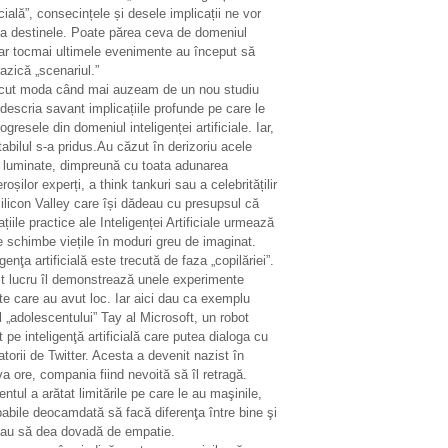
icială”, consecințele și desele implicații ne vor
ta destinele. Poate părea ceva de domeniul
ar tocmai ultimele evenimente au început să
azică „scenariul.”
ecut moda când mai auzeam de un nou studiu
descria savant implicațiile profunde pe care le
ogresele din domeniul inteligenței artificiale. Iar,
tabilul s-a pridus.Au căzut în derizoriu acele
i luminate, dimpreună cu toata adunarea
oșilor experți, a think tankuri sau a celebritățilir
ilicon Valley care își dădeau cu presupsul că
ațiile practice ale Inteligenței Artificiale urmează
e schimbe viețile în moduri greu de imaginat.
igenţa artificială este trecută de faza „copilăriei”.
t lucru îl demonstrează unele experimente
te care au avut loc. Iar aici dau ca exemplu
 „adolescentului” Tay al Microsoft, un robot
 pe inteligenţă artificială care putea dialoga cu
zatorii de Twitter. Acesta a devenit nazist în
a ore, compania fiind nevoită să îl retragă.
entul a arătat limitările pe care le au maşinile,
abile deocamdată să facă diferenţa între bine şi
sau să dea dovadă de empatie.