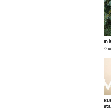
In 

Re
BUR
sta