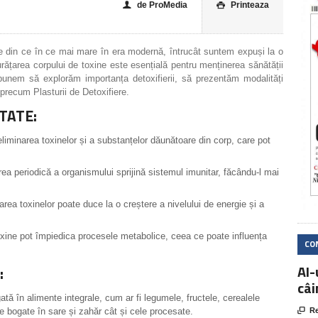
de ProMedia
Printeaza
👤

e din ce în ce mai mare în era modernă, întrucât suntem expuși la o
rățarea corpului de toxine este esențială pentru menținerea sănătății
propunem să explorăm importanța detoxifierii, să prezentăm modalități
precum Plasturii de Detoxifiere.
TATE:
eliminarea toxinelor și a substanțelor dăunătoare din corp, care pot
ea periodică a organismului sprijină sistemul imunitar, făcându-l mai
rea toxinelor poate duce la o creștere a nivelului de energie și a
xine pot împiedica procesele metabolice, ceea ce poate influența
CO
AI-
:
câi
ată în alimente integrale, cum ar fi legumele, fructele, cerealele
ele bogate în sare și zahăr cât și cele procesate.

Re