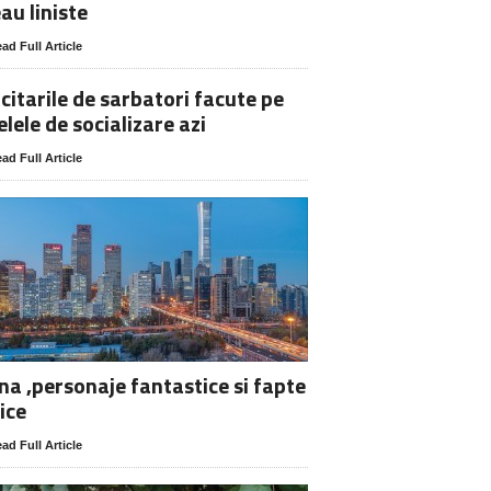
au liniste
ad Full Article
icitarile de sarbatori facute pe
elele de socializare azi
ad Full Article
na ,personaje fantastice si fapte
ice
ad Full Article