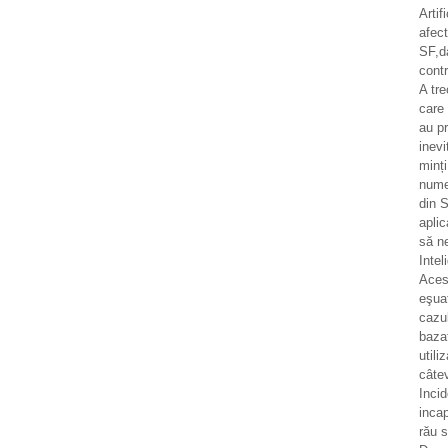
Artif
afec
SF,d
contr
A tr
care 
au pr
inevi
minț
numer
din S
aplic
să n
Intel
Aces
eşua
cazul
bazat
utili
câtev
Incid
incap
rău 