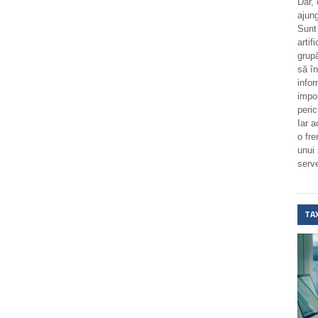
Dar,
ajung
Sunt
artif
grupă
să î
infor
impo
peric
Iar a
o fr
unui
serv
TA