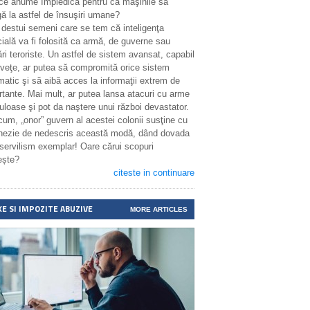
 ce anume împiedică pentru ca maşinile să
ă la astfel de însuşiri umane?
 destui semeni care se tem că inteligenţa
icială va fi folosită ca armă, de guverne sau
ri teroriste. Un astfel de sistem avansat, capabil
nveţe, ar putea să compromită orice sistem
matic şi să aibă acces la informaţii extrem de
rtante. Mai mult, ar putea lansa atacuri cu arme
uloase şi pot da naştere unui război devastator.
cum, „onor” guvern al acestei colonii susţine cu
enezie de nedescris această modă, dând dovada
 servilism exemplar! Oare cărui scopuri
ește?
citeste in continuare
XE SI IMPOZITE ABUZIVE
MORE ARTICLES