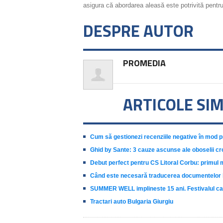
asigura că abordarea aleasă este potrivită pentr
DESPRE AUTOR
PROMEDIA
ARTICOLE SI
Cum să gestionezi recenziile negative în mod p
Ghid by Sante: 3 cauze ascunse ale oboselii cr
Debut perfect pentru CS Litoral Corbu: primul 
Când este necesară traducerea documentelor b
SUMMER WELL implineste 15 ani. Festivalul care
Tractari auto Bulgaria Giurgiu