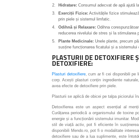
Hidratare:
Consumul adecvat de apă ajută la el
Exerciții Fizice:
Activitățile fizice stimulează
prin piele și sistemul limfatic.
Odihnă și Relaxare:
Odihna corespunzătoare ș
reducerea nivelului de stres și la stimularea 
Plante Medicinale:
Unele plante, precum păpă
susține funcționarea ficatului și a sistemului 
PLASTURII DE DETOXIFIERE 
DETOXIFIERE:
Plasturi detoxifiere
, cum ar fi cei disponibili pe 
corp. Acești plasturi conțin ingrediente natura
avea efecte de detoxifiere prin piele.
Plasturii se aplică de obicei pe talpa piciorului 
Detoxifierea este un aspect esențial al menți
Curățarea periodică a organismului de toxine poa
energie și a funcționării sistemului imunitar. Mod
stil de viață activ, pot fi eficiente în susținer
disponibili Mendo.ro, pot fi o modalitate intere
detoxifiere sau de a lua suplimente, este întot