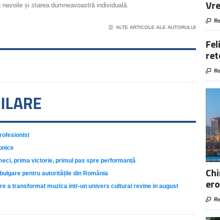
Vre
u nevoile și starea dumneavoastră individuală.

Re
📄
ALTE ARTICOLE ALE AUTORULUI
Fel
ret

Re
MILARE
rofesionist
onice
meci, prima victorie, primul pas spre performanță
Chi
ulgare pentru autoritățile din România
ero
 a transformat muzica intr-un univers cultural revine in august

Re