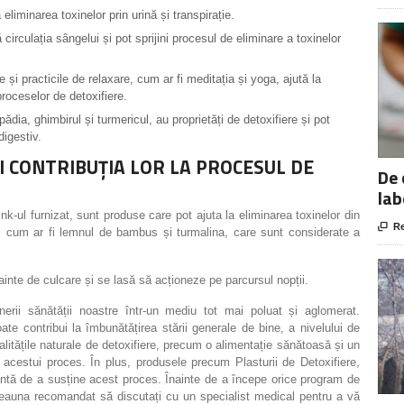
iminarea toxinelor prin urină și transpirație.
 circulația sângelui și pot sprijini procesul de eliminare a toxinelor
i practicile de relaxare, cum ar fi meditația și yoga, ajută la
proceselor de detoxifiere.
dia, ghimbirul și turmericul, au proprietăți de detoxifiere și pot
digestiv.
ȘI CONTRIBUȚIA LOR LA PROCESUL DE
De 
lab
link-ul furnizat, sunt produse care pot ajuta la eliminarea toxinelor din

Re
le, cum ar fi lemnul de bambus și turmalina, care sunt considerate a
înainte de culcare și se lasă să acționeze pe parcursul nopții.
nerii sănătății noastre într-un mediu tot mai poluat și aglomerat.
te contribui la îmbunătățirea stării generale de bine, a nivelului de
alitățile naturale de detoxifiere, precum o alimentație sănătoasă și un
ea acestui proces. În plus, produsele precum Plasturii de Detoxifiere,
santă de a susține acest proces. Înainte de a începe orice program de
deauna recomandat să discutați cu un specialist medical pentru a vă