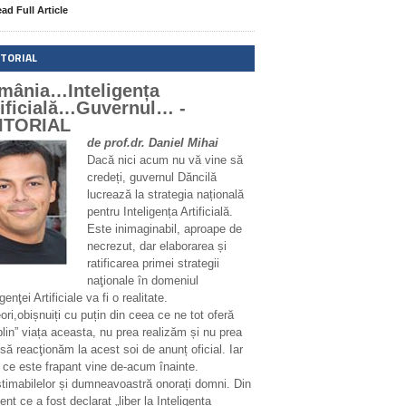
ad Full Article
ITORIAL
mânia…Inteligența
tificială…Guvernul… -
ITORIAL
de prof.dr. Daniel Mihai
Dacă nici acum nu vă vine să
credeți, guvernul Dăncilă
lucrează la strategia națională
pentru Inteligența Artificială.
Este inimaginabil, aproape de
necrezut, dar elaborarea și
ratificarea primei strategii
naţionale în domeniul
igenţei Artificiale va fi o realitate.
ri,obișnuiți cu puțin din ceea ce ne tot oferă
plin” viața aceasta, nu prea realizăm și nu prea
să reacţionăm la acest soi de anunț oficial. Iar
 ce este frapant vine de-acum înainte.
stimabilelor și dumneavoastră onorați domni. Din
t ce a fost declarat „liber la Inteligența