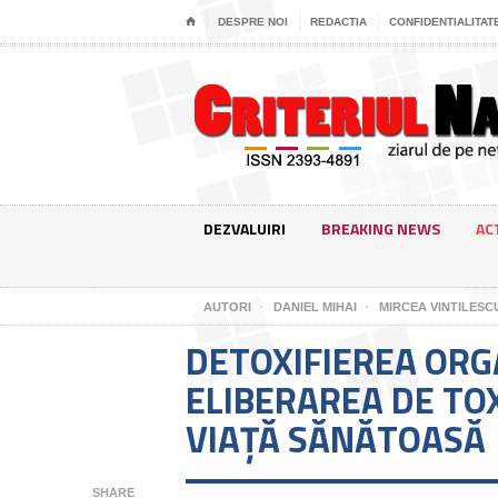
⌂
DESPRE NOI
REDACTIA
CONFIDENTIALITAT
DEZVALUIRI
BREAKING NEWS
AC
AUTORI
DANIEL MIHAI
MIRCEA VINTILESC
DETOXIFIEREA ORG
ELIBERAREA DE TO
VIAȚĂ SĂNĂTOASĂ
SHARE