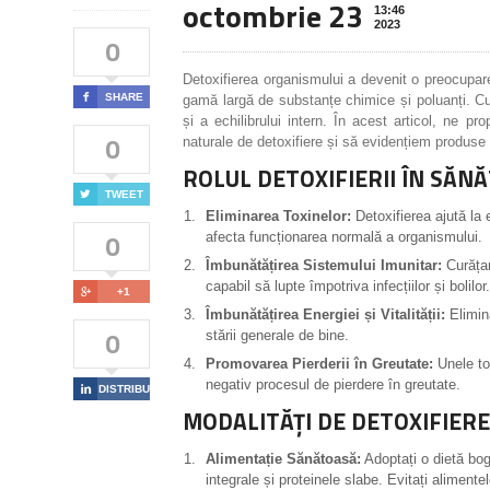
octombrie 23
13:46
2023
0
Detoxifierea organismului a devenit o preocupar

SHARE
gamă largă de substanțe chimice și poluanți. Cu
și a echilibrului intern. În acest articol, ne 
0
naturale de detoxifiere și să evidențiem produse 
ROLUL DETOXIFIERII ÎN SĂNĂ

TWEET
Eliminarea Toxinelor:
Detoxifierea ajută la 
0
afecta funcționarea normală a organismului.
Îmbunătățirea Sistemului Imunitar:
Curățar
capabil să lupte împotriva infecțiilor și bolilor.

+1
Îmbunătățirea Energiei și Vitalității:
Elimina
0
stării generale de bine.
Promovarea Pierderii în Greutate:
Unele to
negativ procesul de pierdere în greutate.

DISTRIBUIE
MODALITĂȚI DE DETOXIFIERE
Alimentație Sănătoasă:
Adoptați o dietă bog
integrale și proteinele slabe. Evitați aliment