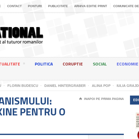
E
CONTACT
PONTURI
PUBLICITATE
ARHIVA EDITIE PRINT
COMUNICATE DE
TUALITATE
POLITICA
CORUPTIE
SOCIAL
ECONOMIE
U
FLORIN BUDESCU
DANIEL HINTERGRABER
ALINA POP
IULIA GRAJD
ANISMULUI:
EDI
⌂
INAPOI PE PRIMA PAGINA
XINE PENTRU O