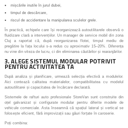
mișcările inutile în jurul dubei,
timpul de descărcare,
riscul de accidentare la manipularea sculelor grele.
În practică, echipele care își reorganizează autoutilitarele observă o
fluidizare clară a intervențiilor. Un manager de service mobil din zona
Cluj a raportat că, după reorganizarea flotei, timpul mediu de
pregătire la fața locului s-a redus cu aproximativ 15–20%. Diferența
nu vine din viteza de lucru, ci din eliminarea căutărilor și rearanjărilor.
3. ALEGE SISTEMUL MODULAR POTRIVIT
PENTRU ACTIVITATEA TA
După analiza și planificare, urmează selecția efectivă a modulelor.
Aici contează calitatea materialelor, compatibilitatea cu modelul
autoutilitarei și capacitatea de încărcare declarată.
Sistemele de rafturi auto profesionale StoreVan sunt construite din
oțel galvanizat și configurate modular pentru diferite modele de
vehicule comerciale. Asta înseamnă că spațiul lateral și vertical se
folosește eficient, fără improvizații sau găuri forțate în caroserie.
Poți combina: