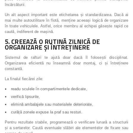
încărcăturii.
Un alt aspect important este etichetarea și standardizarea. Dacă ai
mai multe autoutilitare în flotă, menține aceeași logică de organizare
în toate vehiculele. Astfel, orice membru al echipei găsește rapid ce
caută, indiferent de mașină.
5. CREEAZĂ O RUTINĂ ZILNICĂ DE
ORGANIZARE ȘI ÎNTREȚINERE
Sistemul de rafturi te ajută doar dacă îl folosești disciplinat.
Organizarea eficientă nu înseamnă doar montaj, ci și întreținere
constantă.
La finalul fiecărei zile:
readu sculele în compartimentele dedicate,
verifică lipsurile,
elimină ambalajele sau materialele deteriorate,
curăță zonele expuse la praf sau resturi.
Pentru rezultate stabile, programează o verificare lunară a structurii
și a sertarelor. Caută eventuale slăbiri ale elementelor de fixare sau