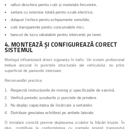
rafturi deschise pentru cutii și materiale frecvente,
sertare cu extensie totală pentru scule electrice,
dulapuri închise pentru echipamente sensibile,
cutii transparente pentru consumabile mici,
bancuri de lucru rabatabile pentru intervenții pe teren.
4. MONTEAZĂ ȘI CONFIGUREAZĂ CORECT
SISTEMUL
Montajul influențează direct siguranța în trafic. Un sistem profesional
trebuie ancorat în punctele structurale ale vehiculului, nu prins
superficial de panourile interioare.
Recomandări practice:
Respectă instrucțiunile de montaj și specificațiile de sarcină.
Verifică periodic șuruburile și punctele de prindere.
Nu depăși capacitatea de încărcare a sertarelor.
Distribuie greutatea echilibrat pe ambele laterale.
O instalare corectă previne deplasarea sculelor la frânări bruște. În
plus, contribuie la conformitatea cu normele privind transportul