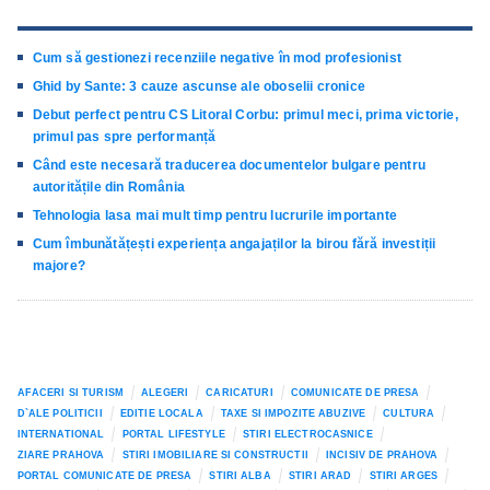
Cum să gestionezi recenziile negative în mod profesionist
Ghid by Sante: 3 cauze ascunse ale oboselii cronice
Debut perfect pentru CS Litoral Corbu: primul meci, prima victorie,
primul pas spre performanță
Când este necesară traducerea documentelor bulgare pentru
autoritățile din România
Tehnologia lasa mai mult timp pentru lucrurile importante
Cum îmbunătățești experiența angajaților la birou fără investiții
majore?
AFACERI SI TURISM
ALEGERI
CARICATURI
COMUNICATE DE PRESA
D`ALE POLITICII
EDITIE LOCALA
TAXE SI IMPOZITE ABUZIVE
CULTURA
INTERNATIONAL
PORTAL LIFESTYLE
STIRI ELECTROCASNICE
ZIARE PRAHOVA
STIRI IMOBILIARE SI CONSTRUCTII
INCISIV DE PRAHOVA
PORTAL COMUNICATE DE PRESA
STIRI ALBA
STIRI ARAD
STIRI ARGES