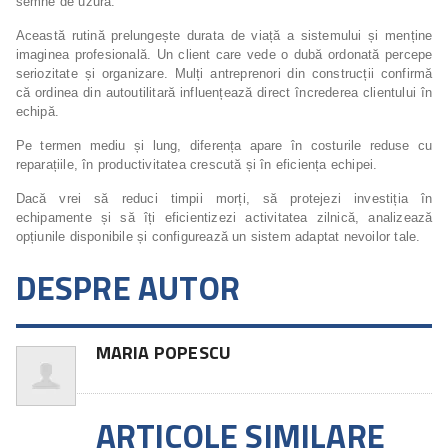
semne de uzură.
Această rutină prelungește durata de viață a sistemului și menține
imaginea profesională. Un client care vede o dubă ordonată percepe
seriozitate și organizare. Mulți antreprenori din construcții confirmă
că ordinea din autoutilitară influențează direct încrederea clientului în
echipă.
Pe termen mediu și lung, diferența apare în costurile reduse cu
reparațiile, în productivitatea crescută și în eficiența echipei.
Dacă vrei să reduci timpii morți, să protejezi investiția în
echipamente și să îți eficientizezi activitatea zilnică, analizează
opțiunile disponibile și configurează un sistem adaptat nevoilor tale.
DESPRE AUTOR
MARIA POPESCU
ARTICOLE SIMILARE