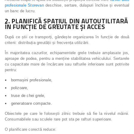
profesionale Storevan
deschise, sertare, dulapuri închise și eventual
un banc de lucru.
2. PLANIFICĂ SPAȚIUL DIN AUTOUTILITARĂ
ÎN FUNCȚIE DE GREUTATE ȘI ACCES
După ce știi ce transporți, gândește organizarea în funcție de două
criterii: distribuția greutății și frecvența utilizării.
În majoritatea cazurilor, echipamentele grele trebuie amplasate jos,
aproape de podea, pentru a menține stabilitatea vehiculului. Sertarele
cu capacitate mare de încărcare sau rafturile inferioare sunt potrivite
pentru:
bormașini profesionale,
polizoare,
truse de chei grele,
generatoare compacte.
Obiectele pe care le folosești zilnic trebuie să fie la nivelul mâinii.
Consumabilele sau sculele rare pot sta pe rafturi superioare.
O planificare corectă reduce: