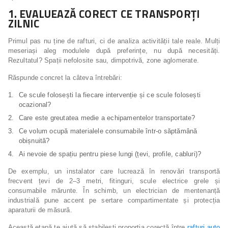
1. EVALUEAZĂ CORECT CE TRANSPORȚI
ZILNIC
Primul pas nu ține de rafturi, ci de analiza activității tale reale. Mulți
meseriași aleg modulele după preferințe, nu după necesități.
Rezultatul? Spații nefolosite sau, dimpotrivă, zone aglomerate.
Răspunde concret la câteva întrebări:
Ce scule folosești la fiecare intervenție și ce scule folosești
ocazional?
Care este greutatea medie a echipamentelor transportate?
Ce volum ocupă materialele consumabile într-o săptămână
obișnuită?
Ai nevoie de spațiu pentru piese lungi (țevi, profile, cabluri)?
De exemplu, un instalator care lucrează în renovări transportă
frecvent țevi de 2–3 metri, fitinguri, scule electrice grele și
consumabile mărunte. În schimb, un electrician de mentenanță
industrială pune accent pe sertare compartimentate și protecția
aparaturii de măsură.
Această etapă te ajută să stabilești proporția corectă între
rafturi auto