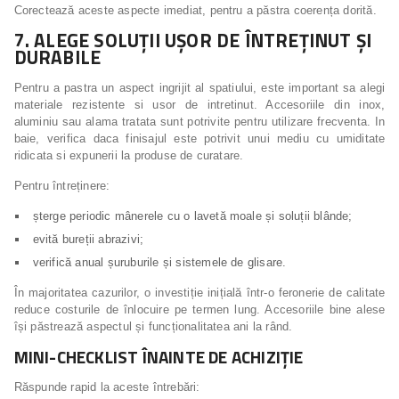
Corectează aceste aspecte imediat, pentru a păstra coerența dorită.
7. ALEGE SOLUȚII UȘOR DE ÎNTREȚINUT ȘI
DURABILE
Pentru a pastra un aspect ingrijit al spatiului, este important sa alegi
materiale rezistente si usor de intretinut. Accesoriile din inox,
aluminiu sau alama tratata sunt potrivite pentru utilizare frecventa. In
baie, verifica daca finisajul este potrivit unui mediu cu umiditate
ridicata si expunerii la produse de curatare.
Pentru întreținere:
șterge periodic mânerele cu o lavetă moale și soluții blânde;
evită bureții abrazivi;
verifică anual șuruburile și sistemele de glisare.
În majoritatea cazurilor, o investiție inițială într-o feronerie de calitate
reduce costurile de înlocuire pe termen lung. Accesoriile bine alese
își păstrează aspectul și funcționalitatea ani la rând.
MINI-CHECKLIST ÎNAINTE DE ACHIZIȚIE
Răspunde rapid la aceste întrebări: