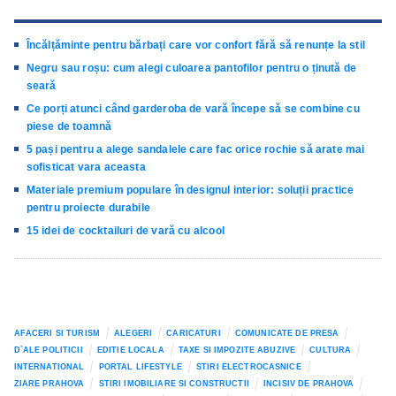
Încălțăminte pentru bărbați care vor confort fără să renunțe la stil
Negru sau roșu: cum alegi culoarea pantofilor pentru o ținută de
seară
Ce porți atunci când garderoba de vară începe să se combine cu
piese de toamnă
5 pași pentru a alege sandalele care fac orice rochie să arate mai
sofisticat vara aceasta
Materiale premium populare în designul interior: soluții practice
pentru proiecte durabile
15 idei de cocktailuri de vară cu alcool
AFACERI SI TURISM
ALEGERI
CARICATURI
COMUNICATE DE PRESA
D`ALE POLITICII
EDITIE LOCALA
TAXE SI IMPOZITE ABUZIVE
CULTURA
INTERNATIONAL
PORTAL LIFESTYLE
STIRI ELECTROCASNICE
ZIARE PRAHOVA
STIRI IMOBILIARE SI CONSTRUCTII
INCISIV DE PRAHOVA