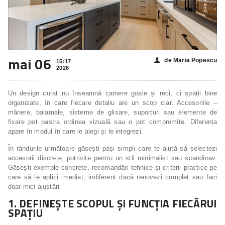
mai 06
de Maria Popescu
👤
15:17
2026
Un design curat nu înseamnă camere goale și reci, ci spații bine
organizate, în care fiecare detaliu are un scop clar. Accesoriile –
mânere, balamale, sisteme de glisare, suporturi sau elemente de
fixare pot pastra ordinea vizuală sau o pot compromite. Diferența
apare în modul în care le alegi și le integrezi.
În rândurile următoare găsești pași simpli care te ajută să selectezi
accesorii discrete, potrivite pentru un stil minimalist sau scandinav.
Găsești exemple concrete, recomandări tehnice și criterii practice pe
care să le aplici imediat, indiferent dacă renovezi complet sau faci
doar mici ajustări.
1. DEFINEȘTE SCOPUL ȘI FUNCȚIA FIECĂRUI
SPAȚIU