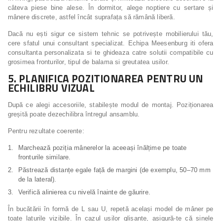
câteva piese bine alese. În dormitor, alege noptiere cu sertare și
mânere discrete, astfel încât suprafața să rămână liberă.
Dacă nu ești sigur ce sistem tehnic se potrivește mobilierului tău,
cere sfatul unui consultant specializat. Echipa Meesenburg iti ofera
consultanta personalizata si te ghideaza catre solutii compatibile cu
grosimea fronturilor, tipul de balama si greutatea usilor.
5. PLANIFICA POZITIONAREA PENTRU UN
ECHILIBRU VIZUAL
După ce alegi accesoriile, stabilește modul de montaj. Poziționarea
greșită poate dezechilibra întregul ansamblu.
Pentru rezultate coerente:
Marchează poziția mânerelor la aceeași înălțime pe toate
fronturile similare.
Păstrează distanțe egale față de margini (de exemplu, 50–70 mm
de la lateral).
Verifică alinierea cu nivelă înainte de găurire.
În bucătării în formă de L sau U, repetă același model de mâner pe
toate laturile vizibile. În cazul ușilor glisante, asigură-te că șinele