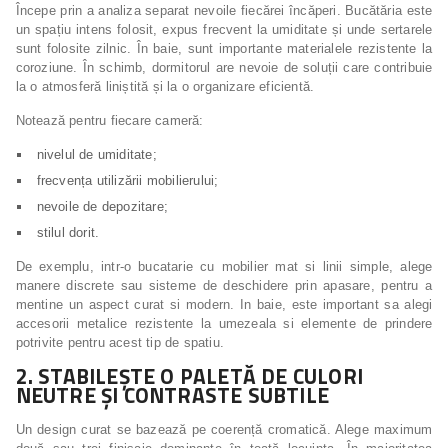
Începe prin a analiza separat nevoile fiecărei încăperi. Bucătăria este
un spațiu intens folosit, expus frecvent la umiditate și unde sertarele
sunt folosite zilnic. În baie, sunt importante materialele rezistente la
coroziune. În schimb, dormitorul are nevoie de soluții care contribuie
la o atmosferă liniștită și la o organizare eficientă.
Notează pentru fiecare cameră:
nivelul de umiditate;
frecvența utilizării mobilierului;
nevoile de depozitare;
stilul dorit.
De exemplu, intr-o bucatarie cu mobilier mat si linii simple, alege
manere discrete sau sisteme de deschidere prin apasare, pentru a
mentine un aspect curat si modern. In baie, este important sa alegi
accesorii metalice rezistente la umezeala si elemente de prindere
potrivite pentru acest tip de spatiu.
2. STABILEȘTE O PALETĂ DE CULORI
NEUTRE ȘI CONTRASTE SUBTILE
Un design curat se bazează pe coerență cromatică. Alege maximum