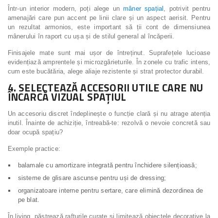
Într-un interior modern, poți alege un
mâner spațial
, potrivit pentru
amenajări care pun accent pe linii clare și un aspect aerisit. Pentru
un rezultat armonios, este important să ții cont de dimensiunea
mânerului în raport cu ușa și de stilul general al încăperii.
Finisajele mate sunt mai ușor de întreținut. Suprafețele lucioase
evidențiază amprentele și microzgârieturile. În zonele cu trafic intens,
cum este bucătăria, alege aliaje rezistente și strat protector durabil.
4. SELECTEAZĂ ACCESORII UTILE CARE NU
ÎNCARCĂ VIZUAL SPAȚIUL
Un accesoriu discret îndeplinește o funcție clară și nu atrage atenția
inutil. Înainte de achiziție, întreabă-te: rezolvă o nevoie concretă sau
doar ocupă spațiu?
Exemple practice:
balamale cu amortizare integrată pentru închidere silențioasă;
sisteme de glisare ascunse pentru uși de dressing;
organizatoare interne pentru sertare, care elimină dezordinea de
pe blat.
În living, păstrează rafturile curate și limitează obiectele decorative la