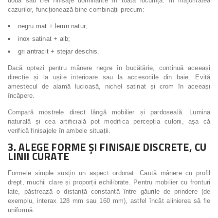
două sau trei finisaje dominante în toată locuința. În majoritatea
cazurilor, funcționează bine combinații precum:
negru mat + lemn natur;
inox satinat + alb;
gri antracit + stejar deschis.
Dacă optezi pentru mânere negre în bucătărie, continuă aceeași
direcție și la ușile interioare sau la accesoriile din baie. Evită
amestecul de alamă lucioasă, nichel satinat și crom în aceeași
încăpere.
Compară mostrele direct lângă mobilier și pardoseală. Lumina
naturală și cea artificială pot modifica percepția culorii, așa că
verifică finisajele în ambele situații.
3. ALEGE FORME ȘI FINISAJE DISCRETE, CU
LINII CURATE
Formele simple susțin un aspect ordonat. Caută mânere cu profil
drept, muchii clare și proporții echilibrate. Pentru mobilier cu fronturi
late, păstrează o distanță constantă între găurile de prindere (de
exemplu, interax 128 mm sau 160 mm), astfel încât alinierea să fie
uniformă.