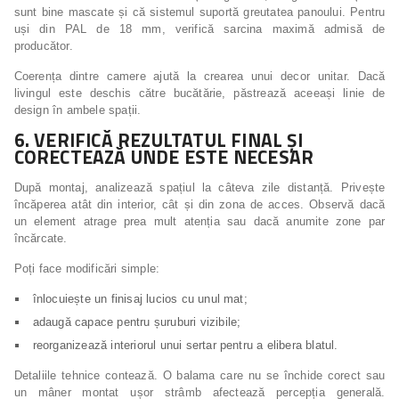
sunt bine mascate și că sistemul suportă greutatea panoului. Pentru
uși din PAL de 18 mm, verifică sarcina maximă admisă de
producător.
Coerența dintre camere ajută la crearea unui decor unitar. Dacă
livingul este deschis către bucătărie, păstrează aceeași linie de
design în ambele spații.
6. VERIFICĂ REZULTATUL FINAL ȘI
CORECTEAZĂ UNDE ESTE NECESAR
După montaj, analizează spațiul la câteva zile distanță. Privește
încăperea atât din interior, cât și din zona de acces. Observă dacă
un element atrage prea mult atenția sau dacă anumite zone par
încărcate.
Poți face modificări simple:
înlocuiește un finisaj lucios cu unul mat;
adaugă capace pentru șuruburi vizibile;
reorganizează interiorul unui sertar pentru a elibera blatul.
Detaliile tehnice contează. O balama care nu se închide corect sau
un mâner montat ușor strâmb afectează percepția generală.