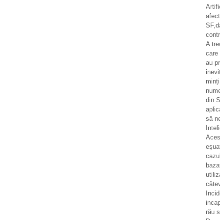
Artif
afec
SF,d
contr
A tr
care 
au pr
inevi
minț
numer
din S
aplic
să n
Intel
Aces
eşua
cazul
bazat
utili
câtev
Incid
incap
rău 