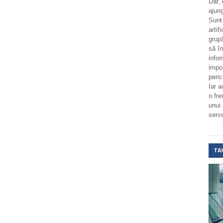
Dar,
ajung
Sunt
artif
grupă
să î
infor
impo
peric
Iar a
o fr
unui
serv
TA