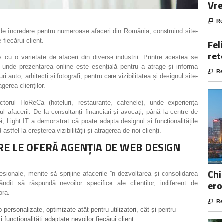
Vre

Re
de încredere pentru numeroase afaceri din România, construind site-
 fiecărui client.
Fel
ret
s cu o varietate de afaceri din diverse industrii. Printre acestea se
 unde prezentarea online este esențială pentru a atrage și informa

Re
 auto, arhitecți și fotografi, pentru care vizibilitatea și designul site-
agerea clienților.
ctorul HoReCa (hoteluri, restaurante, cafenele), unde experiența
sul afacerii. De la consultanți financiari și avocați, până la centre de
, Light IT a demonstrat că poate adapta designul și funcționalitățile
d astfel la creșterea vizibilității și atragerea de noi clienți.
ARE LE OFERĂ AGENȚIA DE WEB DESIGN
Chi
sionale, menite să sprijine afacerile în dezvoltarea și consolidarea
ero
ândit să răspundă nevoilor specifice ale clienților, indiferent de
ora.

Re
personalizate, optimizate atât pentru utilizatori, cât și pentru
funcționalități adaptate nevoilor fiecărui client.