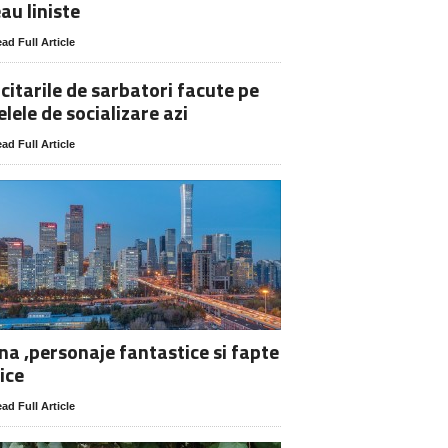
au liniste
ad Full Article
icitarile de sarbatori facute pe
elele de socializare azi
ad Full Article
na ,personaje fantastice si fapte
ice
ad Full Article