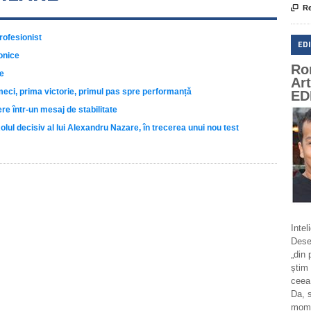

Re
rofesionist
ED
onice
Ro
re
Ar
meci, prima victorie, primul pas spre performanță
ED
e într-un mesaj de stabilitate
lul decisiv al lui Alexandru Nazare, în trecerea unui nou test
Intel
Deseo
„din 
știm 
ceea
Da, 
momen