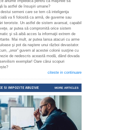
 ce anume împiedică pentru ca maşinile să
ă la astfel de însuşiri umane?
 destui semeni care se tem că inteligenţa
icială va fi folosită ca armă, de guverne sau
ri teroriste. Un astfel de sistem avansat, capabil
nveţe, ar putea să compromită orice sistem
matic şi să aibă acces la informaţii extrem de
rtante. Mai mult, ar putea lansa atacuri cu arme
uloase şi pot da naştere unui război devastator.
cum, „onor” guvern al acestei colonii susţine cu
enezie de nedescris această modă, dând dovada
 servilism exemplar! Oare cărui scopuri
ește?
citeste in continuare
XE SI IMPOZITE ABUZIVE
MORE ARTICLES