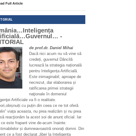
ad Full Article
ITORIAL
mânia…Inteligența
tificială…Guvernul… -
ITORIAL
de prof.dr. Daniel Mihai
Dacă nici acum nu vă vine să
credeți, guvernul Dăncilă
lucrează la strategia națională
pentru Inteligența Artificială.
Este inimaginabil, aproape de
necrezut, dar elaborarea și
ratificarea primei strategii
naţionale în domeniul
igenţei Artificiale va fi o realitate.
ri,obișnuiți cu puțin din ceea ce ne tot oferă
plin” viața aceasta, nu prea realizăm și nu prea
să reacţionăm la acest soi de anunț oficial. Iar
 ce este frapant vine de-acum înainte.
stimabilelor și dumneavoastră onorați domni. Din
t ce a fost declarat „liber la Inteligența