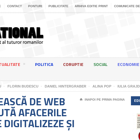
E
CONTACT
PONTURI
PUBLICITATE
ARHIVA EDITIE PRINT
COMUNICATE DE
TUALITATE
POLITICA
CORUPTIE
SOCIAL
ECONOMIE
U
FLORIN BUDESCU
DANIEL HINTERGRABER
ALINA POP
IULIA GRAJD
EASCĂ DE WEB
EDI
⌂
INAPOI PE PRIMA PAGINA
JUTĂ AFACERILE
 DIGITALIZEZE ȘI