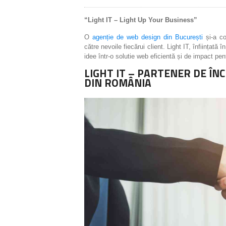
“Light IT – Light Up Your Business”
O
agenție de web design din București
și-a co
către nevoile fiecărui client. Light IT, înființat
idee într-o solutie web eficientă și de impact pent
LIGHT IT – PARTENER DE Î
DIN ROMÂNIA