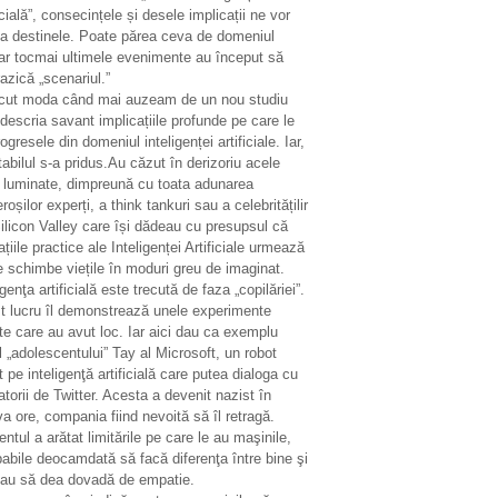
icială”, consecințele și desele implicații ne vor
ta destinele. Poate părea ceva de domeniul
ar tocmai ultimele evenimente au început să
azică „scenariul.”
ecut moda când mai auzeam de un nou studiu
descria savant implicațiile profunde pe care le
ogresele din domeniul inteligenței artificiale. Iar,
tabilul s-a pridus.Au căzut în derizoriu acele
i luminate, dimpreună cu toata adunarea
oșilor experți, a think tankuri sau a celebritățilir
ilicon Valley care își dădeau cu presupsul că
ațiile practice ale Inteligenței Artificiale urmează
e schimbe viețile în moduri greu de imaginat.
igenţa artificială este trecută de faza „copilăriei”.
t lucru îl demonstrează unele experimente
te care au avut loc. Iar aici dau ca exemplu
 „adolescentului” Tay al Microsoft, un robot
 pe inteligenţă artificială care putea dialoga cu
zatorii de Twitter. Acesta a devenit nazist în
a ore, compania fiind nevoită să îl retragă.
entul a arătat limitările pe care le au maşinile,
abile deocamdată să facă diferenţa între bine şi
sau să dea dovadă de empatie.