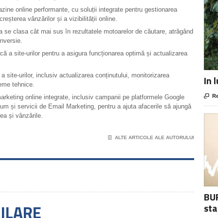
ine online performante, cu soluții integrate pentru gestionarea
 creșterea vânzărilor și a vizibilității online.
 a se clasa cât mai sus în rezultatele motoarelor de căutare, atrăgând
onversie.
ică a site-urilor pentru a asigura funcționarea optimă și actualizarea
 site-urilor, inclusiv actualizarea conținutului, monitorizarea
In 
leme tehnice.

Re
marketing online integrate, inclusiv campanii pe platformele Google
 și servicii de Email Marketing, pentru a ajuta afacerile să ajungă
tea și vânzările.
📄
ALTE ARTICOLE ALE AUTORULUI
BUR
MILARE
sta