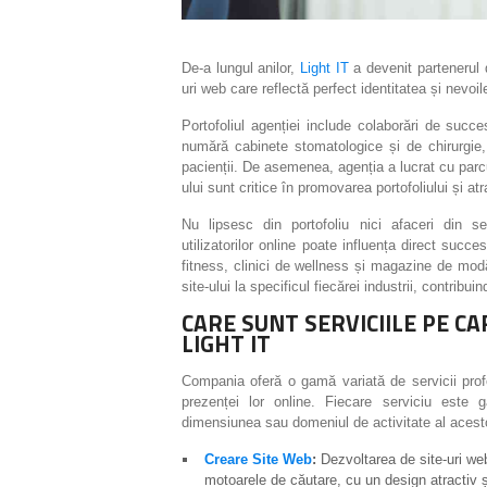
De-a lungul anilor,
Light IT
a devenit partenerul 
uri web care reflectă perfect identitatea și nevoile
Portofoliul agenției include colaborări de succe
numără cabinete stomatologice și de chirurgie,
pacienții. De asemenea, agenția a lucrat cu parcuri
ului sunt critice în promovarea portofoliului și atr
Nu lipsesc din portofoliu nici afaceri din se
utilizatorilor online poate influența direct succe
fitness, clinici de wellness și magazine de modă
site-ului la specificul fiecărei industrii, contribuin
CARE SUNT SERVICIILE PE C
LIGHT IT
Compania oferă o gamă variată de servicii profe
prezenței lor online. Fiecare serviciu este g
dimensiunea sau domeniul de activitate al acest
Creare Site Web
:
Dezvoltarea de site-uri web 
motoarele de căutare, cu un design atractiv și 