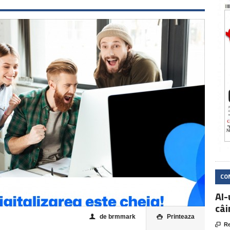
CO
AI-
câi
de brmmark
Printeaza
👤


Re