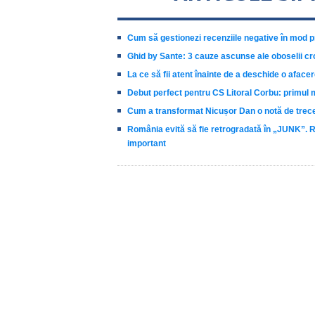
Cum să gestionezi recenziile negative în mod p
Ghid by Sante: 3 cauze ascunse ale oboselii cr
La ce să fii atent înainte de a deschide o aface
Debut perfect pentru CS Litoral Corbu: primul 
Cum a transformat Nicușor Dan o notă de trecer
România evită să fie retrogradată în „JUNK”. Ro
important