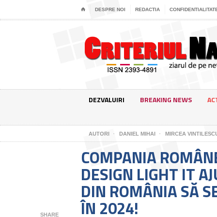
⌂
DESPRE NOI
REDACTIA
CONFIDENTIALITAT
DEZVALUIRI
BREAKING NEWS
AC
AUTORI
DANIEL MIHAI
MIRCEA VINTILESC
COMPANIA ROMÂN
DESIGN LIGHT IT A
DIN ROMÂNIA SĂ SE
ÎN 2024!
SHARE