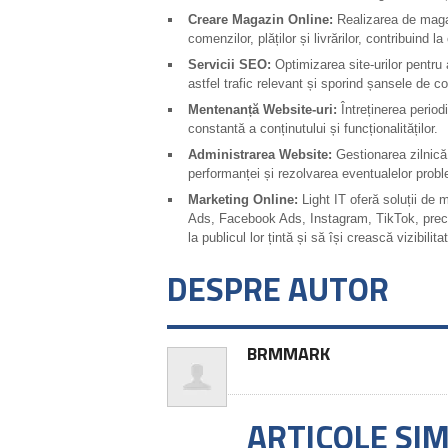
Creare Magazin Online:
Realizarea de magaz
comenzilor, plăților și livrărilor, contribuind la
Servicii SEO:
Optimizarea site-urilor pentru
astfel trafic relevant și sporind șansele de c
Mentenanță Website-uri:
Întreținerea period
constantă a conținutului și funcționalităților.
Administrarea Website:
Gestionarea zilnică a
performanței și rezolvarea eventualelor prob
Marketing Online:
Light IT oferă soluții de 
Ads, Facebook Ads, Instagram, TikTok, precum
la publicul lor țintă și să își crească vizibilita
DESPRE AUTOR
BRMMARK
ARTICOLE SI