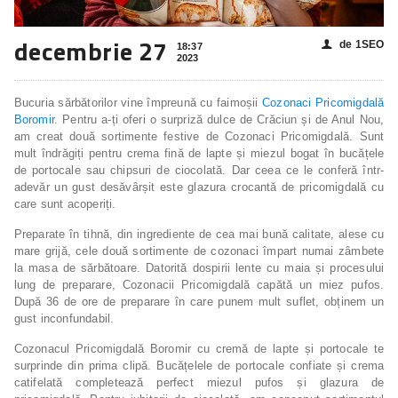
decembrie 27
de 1SEO
👤
18:37
2023
Bucuria sărbătorilor vine împreună cu faimoșii
Cozonaci Pricomigdală
Boromir
. Pentru a-ți oferi o surpriză dulce de Crăciun și de Anul Nou,
am creat două sortimente festive de Cozonaci Pricomigdală. Sunt
mult îndrăgiți pentru crema fină de lapte și miezul bogat în bucățele
de portocale sau chipsuri de ciocolată. Dar ceea ce le conferă într-
adevăr un gust desăvârșit este glazura crocantă de pricomigdală cu
care sunt acoperiți.
Preparate în tihnă, din ingrediente de cea mai bună calitate, alese cu
mare grijă, cele două sortimente de cozonaci împart numai zâmbete
la masa de sărbătoare. Datorită dospirii lente cu maia și procesului
lung de preparare, Cozonacii Pricomigdală capătă un miez pufos.
După 36 de ore de preparare în care punem mult suflet, obținem un
gust inconfundabil.
Cozonacul Pricomigdală Boromir cu cremă de lapte și portocale te
surprinde din prima clipă. Bucățelele de portocale confiate și crema
catifelată completează perfect miezul pufos și glazura de