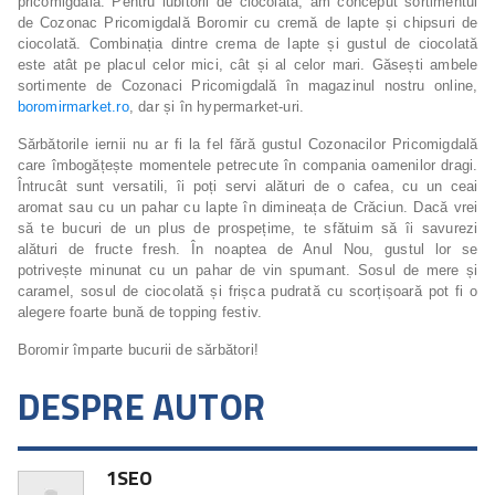
pricomigdală. Pentru iubitorii de ciocolată, am conceput sortimentul
de Cozonac Pricomigdală Boromir cu cremă de lapte și chipsuri de
ciocolată. Combinația dintre crema de lapte și gustul de ciocolată
este atât pe placul celor mici, cât și al celor mari. Găsești ambele
sortimente de Cozonaci Pricomigdală în magazinul nostru online,
boromirmarket.ro
, dar și în hypermarket-uri.
Sărbătorile iernii nu ar fi la fel fără gustul Cozonacilor Pricomigdală
care îmbogățește momentele petrecute în compania oamenilor dragi.
Întrucât sunt versatili, îi poți servi alături de o cafea, cu un ceai
aromat sau cu un pahar cu lapte în dimineața de Crăciun. Dacă vrei
să te bucuri de un plus de prospețime, te sfătuim să îi savurezi
alături de fructe fresh. În noaptea de Anul Nou, gustul lor se
potrivește minunat cu un pahar de vin spumant. Sosul de mere și
caramel, sosul de ciocolată și frișca pudrată cu scorțișoară pot fi o
alegere foarte bună de topping festiv.
Boromir împarte bucurii de sărbători!
DESPRE AUTOR
1SEO