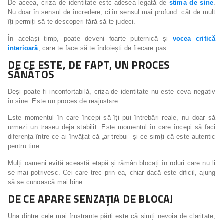
De aceea, criza de identitate este adesea legată de
stima de sine
.
Nu doar în sensul de încredere, ci în sensul mai profund: cât de mult
îți permiți să te descoperi fără să te judeci.
În același timp, poate deveni foarte puternică și
vocea critică
interioară
, care te face să te îndoiești de fiecare pas.
DE CE ESTE, DE FAPT, UN PROCES
SĂNĂTOS
Deși poate fi inconfortabilă, criza de identitate nu este ceva negativ
în sine. Este un proces de reajustare.
Este momentul în care începi să îți pui întrebări reale, nu doar să
urmezi un traseu deja stabilit. Este momentul în care începi să faci
diferența între ce ai învățat că „ar trebui” și ce simți că este autentic
pentru tine.
Mulți oameni evită această etapă și rămân blocați în roluri care nu li
se mai potrivesc. Cei care trec prin ea, chiar dacă este dificil, ajung
să se cunoască mai bine.
DE CE APARE SENZAȚIA DE BLOCAJ
Una dintre cele mai frustrante părți este că simți nevoia de claritate,