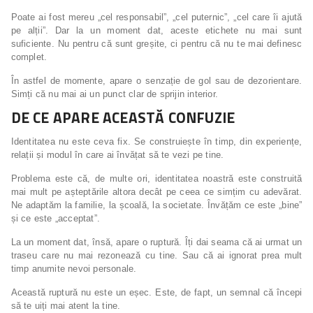
Poate ai fost mereu „cel responsabil”, „cel puternic”, „cel care îi ajută
pe alții”. Dar la un moment dat, aceste etichete nu mai sunt
suficiente. Nu pentru că sunt greșite, ci pentru că nu te mai definesc
complet.
În astfel de momente, apare o senzație de gol sau de dezorientare.
Simți că nu mai ai un punct clar de sprijin interior.
DE CE APARE ACEASTĂ CONFUZIE
Identitatea nu este ceva fix. Se construiește în timp, din experiențe,
relații și modul în care ai învățat să te vezi pe tine.
Problema este că, de multe ori, identitatea noastră este construită
mai mult pe așteptările altora decât pe ceea ce simțim cu adevărat.
Ne adaptăm la familie, la școală, la societate. Învățăm ce este „bine”
și ce este „acceptat”.
La un moment dat, însă, apare o ruptură. Îți dai seama că ai urmat un
traseu care nu mai rezonează cu tine. Sau că ai ignorat prea mult
timp anumite nevoi personale.
Această ruptură nu este un eșec. Este, de fapt, un semnal că începi
să te uiți mai atent la tine.