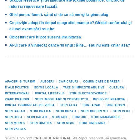
Scopuri estetice și terapeutice ale toxinei botulinice: dincolo de
riduri și rejuvenare facială
Ghid pentru femei: când și de ce să mergi la ginecolog
Ce poziție adopți în timpul ecografiei mamare? Ghidul confortului și
al unei examinări reușite
Obiceiuri care îți pot susține imunitatea
AI-ul care a vindecat cancerul unui câine… sau nu este chiar asa?
AFACERI SI TURISM
ALEGERI
CARICATURI
COMUNICATE DE PRESA
D`ALE POLITICII
EDITIE LOCALA
TAXE SI IMPOZITE ABUZIVE
CULTURA
INTERNATIONAL
PORTAL LIFESTYLE
STIRI ELECTROCASNICE
ZIARE PRAHOVA
STIRI IMOBILIARE SI CONSTRUCTII
INCISIV DE PRAHOVA
PORTAL COMUNICATE DE PRESA
STIRI ALBA
STIRI ARAD
STIRI ARGES
STIRI BACAU
STIRI BRAILA
STIRI BUZAU
STIRI BUCURESTI
STIRI CLUJ
STIRI DOLJ
STIRI GALATI
STIRI IASI
STIRI JIU
STIRI MARAMURES
STIRI MURES
STIRI ORADEA
STIRI SIBIU
STIRI TIMISOARA
STIRI VALCEA
© 2020 Copyright
CRITERIUL NATIONAL
. All Rights reserved. Răspunderea