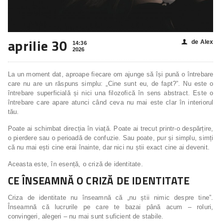
aprilie 30
de Alex
👤
14:36
2026
La un moment dat, aproape fiecare om ajunge să își pună o întrebare
care nu are un răspuns simplu: „Cine sunt eu, de fapt?”. Nu este o
întrebare superficială și nici una filozofică în sens abstract. Este o
întrebare care apare atunci când ceva nu mai este clar în interiorul
tău.
Poate ai schimbat direcția în viață. Poate ai trecut printr-o despărțire,
o pierdere sau o perioadă de confuzie. Sau poate, pur și simplu, simți
că nu mai ești cine erai înainte, dar nici nu știi exact cine ai devenit.
Aceasta este, în esență, o criză de identitate.
CE ÎNSEAMNĂ O CRIZĂ DE IDENTITATE
Criza de identitate nu înseamnă că „nu știi nimic despre tine”.
Înseamnă că lucrurile pe care te bazai până acum – roluri,
convingeri, alegeri – nu mai sunt suficient de stabile.