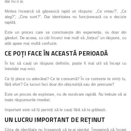
dar nu o ai.
Mintea încearcă să găsească rapid un răspuns: „Ce vreau?”, „Ce
aleg?”, „Cine sunt?”. Dar identitatea nu funcționează ca o decizie
rapidă.
Este un proces care se construiește din experiențe, nu doar din
gânduri. De aceea, cu cât încerci mai mult să „forțezi” un răspuns, cu
atât apare mai multă confuzie.
CE POȚI FACE ÎN ACEASTĂ PERIOADĂ
În loc să cauți un răspuns definitiv, poate fi mai util să începi cu
întrebări mai mici.
Ce îți place cu adevărat? Ce te consumă? În ce contexte te simți tu,
fără efort? Ce lucruri faci doar din obișnuință sau din presiune?
Este un proces de explorare, nu de rezolvare rapidă. Nu trebuie să ai
toate răspunsurile imediat.
Important este să îți permiți să le cauți fără să te grăbești.
UN LUCRU IMPORTANT DE REȚINUT
Criza de identitate nu înseamnă că te-ai pierdut. Înseamnă că începi