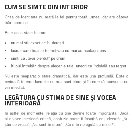
CUM SE SIMTE DIN INTERIOR
Criza de identitate nu arată la fel pentru toată lumea, dar are câteva
trăiri comune.
Este acea stare în care:
nu mai știi exact ce îți dorești
lucruri care înainte te motivau nu mai au același sens
simți că „te-ai pierdut” pe drum
îți pui întrebări despre alegerile tale, uneori cu îndoială sau regret
Nu este neapărat o stare dramatică, dar este una profundă. Este o
perioadă în care lucrurile nu mai sunt clare și în care răspunsurile nu
vin imediat.
LEGĂTURA CU STIMA DE SINE ȘI VOCEA
INTERIOARĂ
În astfel de momente, relația cu tine devine foarte importantă. Dacă
ai o voce interioară critică, confuzia poate fi însoțită de judecată: „Nu
știu ce vreau”, „Nu sunt în stare”, „Ce e în neregulă cu mine?”.