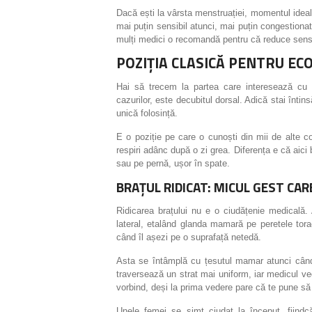
Dacă ești la vârsta menstruației, momentul ideal 
mai puțin sensibil atunci, mai puțin congestionat
mulți medici o recomandă pentru că reduce sensibil
POZIȚIA CLASICĂ PENTRU E
Hai să trecem la partea care interesează cu a
cazurilor, este decubitul dorsal. Adică stai înt
unică folosință.
E o poziție pe care o cunoști din mii de alte c
respiri adânc după o zi grea. Diferența e că aic
sau pe pernă, ușor în spate.
BRAȚUL RIDICAT: MICUL GEST CA
Ridicarea brațului nu e o ciudățenie medicală. 
lateral, etalând glanda mamară pe peretele tor
când îl așezi pe o suprafață netedă.
Asta se întâmplă cu țesutul mamar atunci când
traversează un strat mai uniform, iar medicul ve
vorbind, deși la prima vedere pare că te pune să
Unele femei se simt ciudat la început, fiind