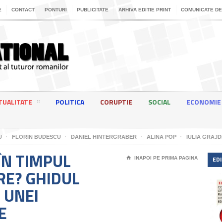
E
CONTACT
PONTURI
PUBLICITATE
ARHIVA EDITIE PRINT
COMUNICATE DE
TUALITATE
POLITICA
CORUPTIE
SOCIAL
ECONOMIE
U
FLORIN BUDESCU
DANIEL HINTERGRABER
ALINA POP
IULIA GRAJD
 ÎN TIMPUL
EDI
⌂
INAPOI PE PRIMA PAGINA
RE? GHIDUL
 UNEI
E