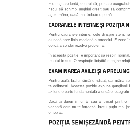
E o mișcare lentă, controlată, pe care ecografist
riscul să schimbi unghiul greșit sau să comprimi
așezi mâna, dacă mai trebuie o pernă.
CADRANELE INTERNE ȘI POZIȚIA 
Pentru cadranele interne, cele dinspre stern, ră
alunecă spre linia mediană a toracelui. E zona în
oblică a sondei rezolvă problema.
În această poziție, e important să respiri normal.
țesutul în sus. O respirație liniștită menține relaț
EXAMINAREA AXILEI ȘI A PRELUNGI
Pentru axilă, brațul rămâne ridicat, dar mâna s
te odihnești. Această poziție expune ganglionii li
axilei e o parte fundamentală a oricărei ecograf
Dacă ai dureri în umăr sau ai trecut printr-o 
variantă care nu te forțează: brațul puțin mai jo
omoplat.
POZIȚIA SEMIȘEZÂNDĂ PENTR