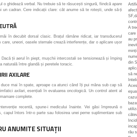
ul o ghidează verbal. Nu trebuie să te răsucești singură, fiindcă apare
Artif
 un cadran. Cere indicații clare: cât anume să te rotești, unde să-ți
afec
SF,d
contr
NEUTRĂ
A tr
care 
mâi în decubit dorsal clasic. Brațul rămâne ridicat, iar transducerul
au pr
 care, uneori, oasele sternale crează interferențe, dar o aplicare ușor
inevi
minț
numer
 Dacă ții aerul în piept, mușchii intercostali se tensionează și împing
din S
ia naturală între glandă și peretele toracic.
aplic
RII AXILARE
să n
Intel
e duce mai în spate, aproape ca atunci când îți pui mâna sub cap să
Aces
mfatici axilari, esențiali în evaluarea oncologică. Un control atent al
eşua
ii mamare complete.
cazul
bazat
intervenție recentă, spune-i medicului înainte. Vei găsi împreună o
utili
s, capul întors într-o parte sau folosirea unei perne suplimentare sub
câtev
Incid
U ANUMITE SITUAȚII
incap
rău 