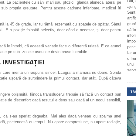
Dar,
ient. La pacientele cu sâni mari sau ptozici, glanda alunecă lateral pe
ajung
ă sub propria greutate. Pentru aceste cadrane inferioare, medicul îți
Sunt
artif
grupă
ână la 45 de grade, iar tu rămâi rezemată cu spatele de spătar. Sânul
să î
l. E o poziție folosită selectiv, doar când e necesar, și doar pentru
infor
impo
că le întrebi, că această variație face o diferență uriașă. E ca atunci
peric
coase pe sub: zonele ascunse devin brusc lucrabile.
Iar a
o fr
L INVESTIGAȚIEI
unui
serv
ar care merită un răspuns sincer. Ecografia mamară nu doare. Sonda
zație ușoară de surprindere la primul contact, dar atât. După câteva
.
TA
ngere obișnuită, fiindcă transducerul trebuie să facă un contact bun
ație de disconfort dacă țesutul e dens sau dacă ai un nodul sensibil,
e, că s-au speriat degeaba. Mai ales dacă veneau cu spaima unei
ndă, prietenoasă cu corpul. Nu apare compresiune, nu apare radiație,