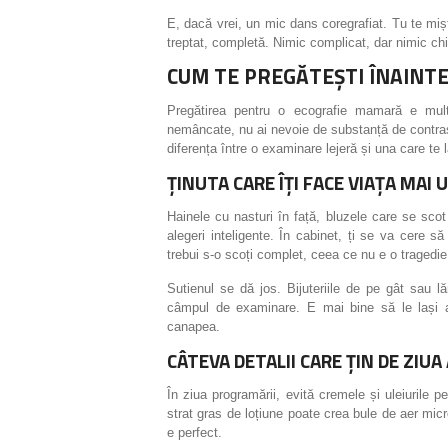
E, dacă vrei, un mic dans coregrafiat. Tu te mi
treptat, completă. Nimic complicat, dar nimic chi
CUM TE PREGĂTEȘTI ÎNAINTE 
Pregătirea pentru o ecografie mamară e mult 
nemâncate, nu ai nevoie de substanță de contrast,
diferența între o examinare lejeră și una care te 
ȚINUTA CARE ÎȚI FACE VIAȚA MAI
Hainele cu nasturi în față, bluzele care se scot
alegeri inteligente. În cabinet, ți se va cere 
trebui s-o scoți complet, ceea ce nu e o tragedie,
Sutienul se dă jos. Bijuteriile de pe gât sau lă
câmpul de examinare. E mai bine să le lași a
canapea.
CÂTEVA DETALII CARE ȚIN DE ZIUA
În ziua programării, evită cremele și uleiurile p
strat gras de loțiune poate crea bule de aer micr
e perfect.