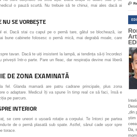

Re
 medicul o pauză scurtă. Nu trebuie să te chinui, mai ales dacă ai
ED
RE NU SE VORBEȘTE
Ro
ul ei. Dacă stai cu capul pe o pernă tare, gâtul se blochează, iar
Ar
mai bune cabinete folosesc o pernă mică, mai degrabă moale, care
ED
a spre tavan. Dacă te uiți insistent la lampă, ai tendința să-ți încordezi
privești într-o parte. Pare un fleac, dar respirația devine mai liberă
CȚIE DE ZONA EXAMINATĂ
a fel. Glanda mamară are patru cadrane principale, plus zona
 cere o adaptare. Medicul îți va spune în timp real ce să faci, însă e
iția pe parcurs.
Intel
SPRE INTERIOR
Deseo
„din 
știm 
aț, se cere uneori o ușoară rotație a corpului. Te întorci pe partea
ceea
indu-te de o pernă plasată sub spate. Astfel, sânul cade ușor spre
Da, 
pe torace.
momen