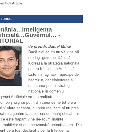
ad Full Article
ITORIAL
mânia…Inteligența
tificială…Guvernul… -
ITORIAL
de prof.dr. Daniel Mihai
Dacă nici acum nu vă vine să
credeți, guvernul Dăncilă
lucrează la strategia națională
pentru Inteligența Artificială.
Este inimaginabil, aproape de
necrezut, dar elaborarea și
ratificarea primei strategii
naţionale în domeniul
igenţei Artificiale va fi o realitate.
ri,obișnuiți cu puțin din ceea ce ne tot oferă
plin” viața aceasta, nu prea realizăm și nu prea
să reacţionăm la acest soi de anunț oficial. Iar
 ce este frapant vine de-acum înainte.
stimabilelor și dumneavoastră onorați domni. Din
t ce a fost declarat „liber la Inteligența