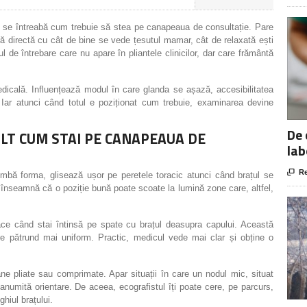
 se întreabă cum trebuie să stea pe canapeaua de consultație. Pare
ră directă cu cât de bine se vede țesutul mamar, cât de relaxată ești
 de întrebare care nu apare în pliantele clinicilor, dar care frământă
dicală. Influențează modul în care glanda se așază, accesibilitatea
e. Iar atunci când totul e poziționat cum trebuie, examinarea devine
De 
LT CUM STAI PE CANAPEAUA DE
lab

Re
imbă forma, glisează ușor pe peretele toracic atunci când brațul se
 înseamnă că o poziție bună poate scoate la lumină zone care, altfel,
ace când stai întinsă pe spate cu brațul deasupra capului. Această
ore pătrund mai uniform. Practic, medicul vede mai clar și obține o
e pliate sau comprimate. Apar situații în care un nodul mic, situat
o anumită orientare. De aceea, ecografistul îți poate cere, pe parcurs,
ghiul brațului.