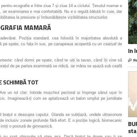
pentru ecografie e între ziua 7 și ziua 14 a ciclului. Țesutul mamar e
, iar examinarea e mai confortabilă. Nu e o regulă bătută în cuie, dar
itatea la presiune și îmbunătățește vizibilitatea structurilor.
COGRAFIA MAMARĂ
devărat. Poziția standard, cea folosită în majoritatea absolută a
insă pe spate, cu fața în sus, pe canapeaua acoperită cu un cearșaf de
In 
ontexte: când dormi pe spate, când te uiți la tavan, când îți vine să

Re
i brațul de pe partea examinată se ridică, iar mâna se așază sub ceafă
RE SCHIMBĂ TOT
Are un rol clar: întinde mușchiul pectoral și împinge sânul ușor în
acic. Imaginează-ți cum se aplatizează un balon umplut pe jumătate
 brațul e deasupra capului. Glanda se subțiază, undele ultrasonore
de inclusiv zonele profunde fără efort. E o poziție logică, biomecanic
BUR
 imiți o postură de gimnastică.
sta
că nu sunt obișnuite să stea așa. Dacă brațul te doare sau ți se