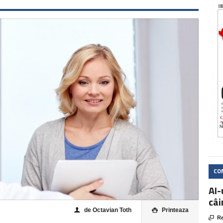
CO
AI-
câi
de Octavian Toth
Printeaza
👤


Re