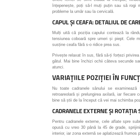
înțepenește, poți să-l muți puțin sau să rogi
probleme la umăr sau la cervicală.
CAPUL ȘI CEAFA: DETALIUL DE CA
Mulți uită că poziția capului contează la rând
tensiunea coboară spre umeri și piept. Cele 
susține ceafa fără s-o ridice prea sus.
Privește relaxat în sus, fără să-ți forțezi privire
gâtul. Mai bine închizi ochii câteva secunde sau 
atunci.
VARIAȚIILE POZIȚIEI ÎN FUN
Nu toate cadranele sânului se examinează l
retroareolară și prelungirea axilară, iar fiecare
bine să știi de la început că vei mai schimba poz
CADRANELE EXTERNE ȘI ROTAȚIA 
Pentru cadranele externe, cele aflate spre subr
opusă cu vreo 30 până la 45 de grade, sprijin
interior, iar zona externă se aplatizează frumos 