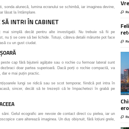
Vre
ști, sonda alunecă, lumina ecranului se schimbă, iar imaginea devine,
ar lăsat la întâmplare.

Re
SĂ INTRI ÎN CABINET
Fel
ret
mai simplă decât pentru alte investigații. Nu trebuie să fii pe
 nu ți se cere să bei lichide. Totuși, câteva detalii mărunte pot face

Re
lasă cu un gust ciudat.
 UȘOARĂ
 peste cap fără bijuterii agățate sau o rochie cu fermoar lateral sunt
să dezbraci doar partea superioară. Dacă porți o rochie compactă, va
 dar e mai puțin practic.
nțișoarele lungi se ridică sau se scot temporar, fiindcă pot intra în
casă, sincer, decât să te trezești că le împachetezi în grabă pe
Chi
 ACEEA
ero
e sâni. Gelul ecografic are nevoie de contact direct cu pielea, iar un

Re
oscopice care alterează imaginea. Un duș obișnuit, fără loțiuni grele,