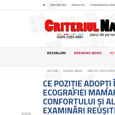
⌂
DESPRE NOI
REDACTIA
CONFIDENTIALITAT
DEZVALUIRI
BREAKING NEWS
AC
AUTORI
DANIEL MIHAI
MIRCEA VINTILESC
CE POZIȚIE ADOPȚI
ECOGRAFIEI MAMA
CONFORTULUI ȘI AL
EXAMINĂRI REUȘIT
SHARE