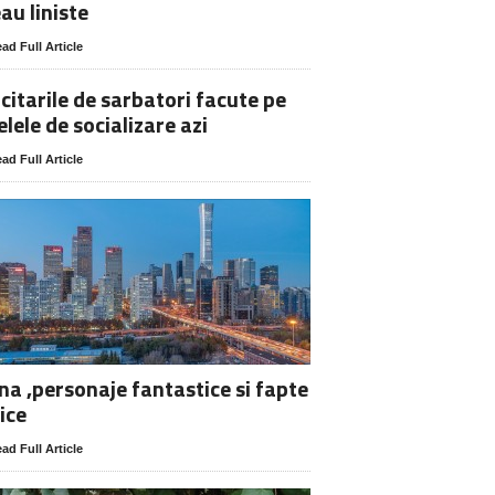
au liniste
ad Full Article
icitarile de sarbatori facute pe
elele de socializare azi
ad Full Article
na ,personaje fantastice si fapte
ice
ad Full Article