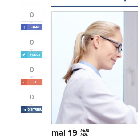
0

SHARE
0

TWEET
0

+1
0

DISTRIBUIE
mai 19
20:38
2026