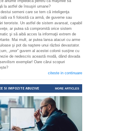
 ce anume împiedică pentru ca maşinile să
ă la astfel de însuşiri umane?
 destui semeni care se tem că inteligenţa
icială va fi folosită ca armă, de guverne sau
ri teroriste. Un astfel de sistem avansat, capabil
nveţe, ar putea să compromită orice sistem
matic şi să aibă acces la informaţii extrem de
rtante. Mai mult, ar putea lansa atacuri cu arme
uloase şi pot da naştere unui război devastator.
cum, „onor” guvern al acestei colonii susţine cu
enezie de nedescris această modă, dând dovada
 servilism exemplar! Oare cărui scopuri
ește?
citeste in continuare
XE SI IMPOZITE ABUZIVE
MORE ARTICLES