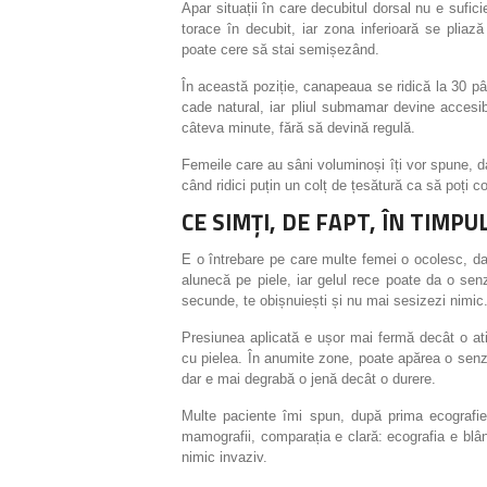
Apar situații în care decubitul dorsal nu e sufic
torace în decubit, iar zona inferioară se pliaz
poate cere să stai semișezând.
În această poziție, canapeaua se ridică la 30 p
cade natural, iar pliul submamar devine accesibi
câteva minute, fără să devină regulă.
Femeile care au sâni voluminoși îți vor spune, da
când ridici puțin un colț de țesătură ca să poți 
CE SIMȚI, DE FAPT, ÎN TIMPU
E o întrebare pe care multe femei o ocolesc, d
alunecă pe piele, iar gelul rece poate da o sen
secunde, te obișnuiești și nu mai sesizezi nimic
Presiunea aplicată e ușor mai fermă decât o ati
cu pielea. În anumite zone, poate apărea o senz
dar e mai degrabă o jenă decât o durere.
Multe paciente îmi spun, după prima ecografi
mamografii, comparația e clară: ecografia e blâ
nimic invaziv.