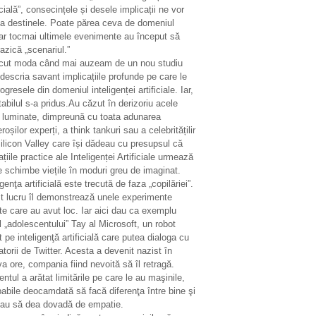
icială”, consecințele și desele implicații ne vor
ta destinele. Poate părea ceva de domeniul
ar tocmai ultimele evenimente au început să
azică „scenariul.”
ecut moda când mai auzeam de un nou studiu
descria savant implicațiile profunde pe care le
ogresele din domeniul inteligenței artificiale. Iar,
tabilul s-a pridus.Au căzut în derizoriu acele
i luminate, dimpreună cu toata adunarea
oșilor experți, a think tankuri sau a celebritățilir
ilicon Valley care își dădeau cu presupsul că
ațiile practice ale Inteligenței Artificiale urmează
e schimbe viețile în moduri greu de imaginat.
igenţa artificială este trecută de faza „copilăriei”.
t lucru îl demonstrează unele experimente
te care au avut loc. Iar aici dau ca exemplu
 „adolescentului” Tay al Microsoft, un robot
 pe inteligenţă artificială care putea dialoga cu
zatorii de Twitter. Acesta a devenit nazist în
a ore, compania fiind nevoită să îl retragă.
entul a arătat limitările pe care le au maşinile,
abile deocamdată să facă diferenţa între bine şi
sau să dea dovadă de empatie.