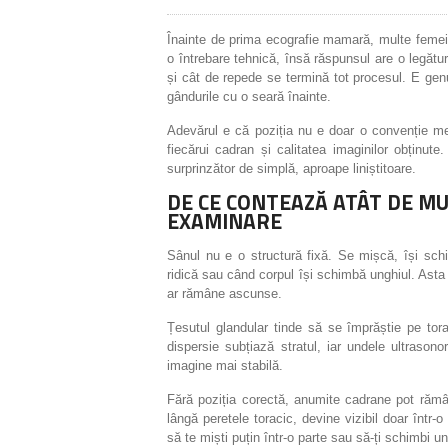
Înainte de prima ecografie mamară, multe femei
o întrebare tehnică, însă răspunsul are o legătu
și cât de repede se termină tot procesul. E genul
gândurile cu o seară înainte.
Adevărul e că poziția nu e doar o convenție me
fiecărui cadran și calitatea imaginilor obținut
surprinzător de simplă, aproape liniștitoare.
DE CE CONTEAZĂ ATÂT DE MU
EXAMINARE
Sânul nu e o structură fixă. Se mișcă, își sch
ridică sau când corpul își schimbă unghiul. Asta
ar rămâne ascunse.
Țesutul glandular tinde să se împrăștie pe tor
dispersie subțiază stratul, iar undele ultrason
imagine mai stabilă.
Fără poziția corectă, anumite cadrane pot rămân
lângă peretele toracic, devine vizibil doar într-
să te miști puțin într-o parte sau să-ți schimbi un