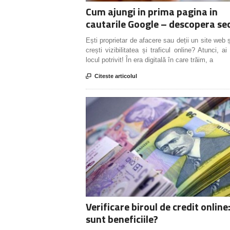
Cum ajungi in prima pagina in
cautarile Google – descopera se
Ești proprietar de afacere sau deții un site web ș
crești vizibilitatea și traficul online? Atunci, ai
locul potrivit! În era digitală în care trăim, a

Citeste articolul
Verificare biroul de credit online
sunt beneficiile?