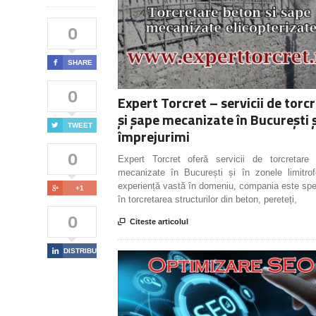
0

SHARE
0
Expert Torcret – servicii de torc
și șape mecanizate în București ș

TWEET
împrejurimi
0
Expert Torcret oferă servicii de torcretare
mecanizate în București și în zonele limitro
experiență vastă în domeniu, compania este spe

+1
în torcretarea structurilor din beton, pereteți,
0

Citeste articolul

DISTRIBUIE