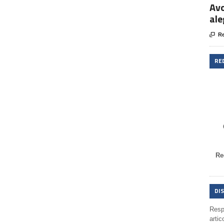
Avo
ale

Re
RE
Re
DI
Respo
artic