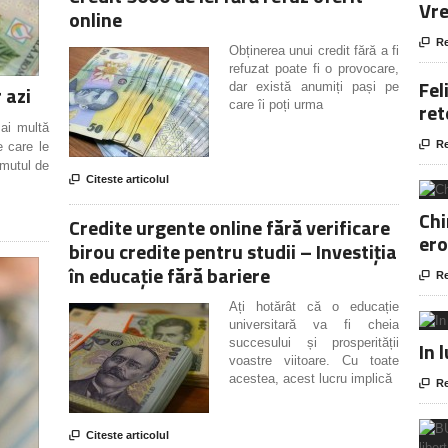
Vre
online

Re
Obținerea unui credit fără a fi
refuzat poate fi o provocare,
Fel
dar există anumiți pași pe
 azi
care îi poți urma
ret
mai multă

Re
e care le
umutul de

Citeste articolul
Chi
Credite urgente online fără verificare
ero
birou credite pentru studii – Investiția
în educație fără bariere

Re
Ați hotărât că o educație
universitară va fi cheia
succesului și prosperității
In 
voastre viitoare. Cu toate
acestea, acest lucru implică

Re

Citeste articolul