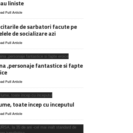
au liniste
ad Full Article
icitarile de sarbatori facute pe
elele de socializare azi
ad Full Article
na ,personaje fantastice si fapte
ice
ad Full Article
lume, toate incep cu inceputul
ad Full Article