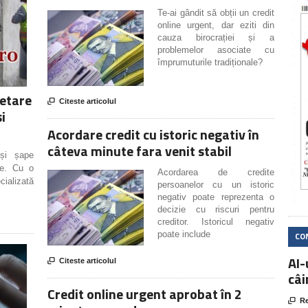
Te-ai gândit să obții un credit
online urgent, dar eziti din
cauza birocrației și a
problemelor asociate cu
împrumuturile tradiționale?
retare

Citeste articolul
i
Acordare credit cu istoric negativ în
câteva minute fara venit stabil
 și șape
fe. Cu o
Acordarea de credite
cializată
persoanelor cu un istoric
negativ poate reprezenta o
decizie cu riscuri pentru
creditor. Istoricul negativ
poate include
CO
AI-

Citeste articolul
câi
Credit online urgent aprobat în 2

Re