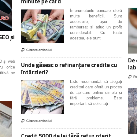
minute pe card
Împrumuturile bancare oferă
multe beneficii. Sunt
accesibile, ușor de
rambursat și aduc un profit
considerabil. Cu toate
SEO și
acestea, ele sunt

Citeste articolul
De 
EO și web
Unde găsesc o refinanțare credite cu
lab
ru orice
întârzieri?
titivă pe

Re
Este recomandat să alegeți
creditori care oferă un proces
de aplicare online simplu și
fără probleme. Este
important să solicitați

Citeste articolul
Credit 5000 de lei fără refuz oferit