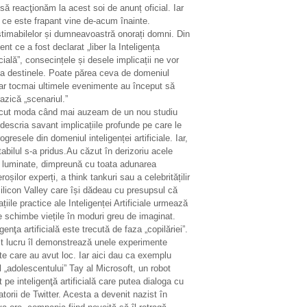
să reacţionăm la acest soi de anunț oficial. Iar
 ce este frapant vine de-acum înainte.
stimabilelor și dumneavoastră onorați domni. Din
t ce a fost declarat „liber la Inteligența
icială”, consecințele și desele implicații ne vor
ta destinele. Poate părea ceva de domeniul
ar tocmai ultimele evenimente au început să
azică „scenariul.”
ecut moda când mai auzeam de un nou studiu
descria savant implicațiile profunde pe care le
ogresele din domeniul inteligenței artificiale. Iar,
tabilul s-a pridus.Au căzut în derizoriu acele
i luminate, dimpreună cu toata adunarea
oșilor experți, a think tankuri sau a celebritățilir
ilicon Valley care își dădeau cu presupsul că
ațiile practice ale Inteligenței Artificiale urmează
e schimbe viețile în moduri greu de imaginat.
igenţa artificială este trecută de faza „copilăriei”.
t lucru îl demonstrează unele experimente
te care au avut loc. Iar aici dau ca exemplu
 „adolescentului” Tay al Microsoft, un robot
 pe inteligenţă artificială care putea dialoga cu
zatorii de Twitter. Acesta a devenit nazist în