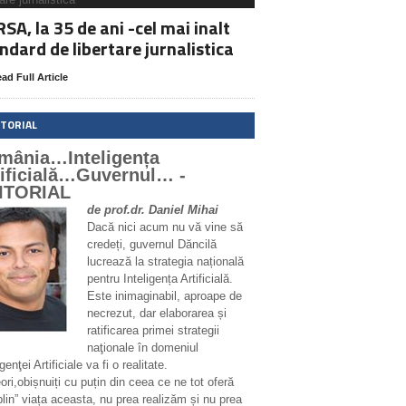
SA, la 35 de ani -cel mai inalt
ndard de libertare jurnalistica
ad Full Article
ITORIAL
mânia…Inteligența
tificială…Guvernul… -
ITORIAL
de prof.dr. Daniel Mihai
Dacă nici acum nu vă vine să
credeți, guvernul Dăncilă
lucrează la strategia națională
pentru Inteligența Artificială.
Este inimaginabil, aproape de
necrezut, dar elaborarea și
ratificarea primei strategii
naţionale în domeniul
igenţei Artificiale va fi o realitate.
ri,obișnuiți cu puțin din ceea ce ne tot oferă
plin” viața aceasta, nu prea realizăm și nu prea