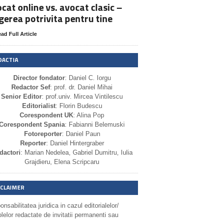
cat online vs. avocat clasic –
gerea potrivita pentru tine
ad Full Article
DACTIA
Director fondator
: Daniel C. Iorgu
Redactor Sef
: prof. dr. Daniel Mihai
Senior Editor
: prof.univ. Mircea Vintilescu
Editorialist
: Florin Budescu
Corespondent UK
: Alina Pop
Corespondent Spania
: Fabianni Belemuski
Fotoreporter
: Daniel Paun
Reporter
: Daniel Hintergraber
dactori
: Marian Nedelea, Gabriel Dumitru, Iulia
Grajdieru, Elena Scripcaru
SCLAIMER
nsabilitatea juridica in cazul editorialelor/
olelor redactate de invitatii permanenti sau