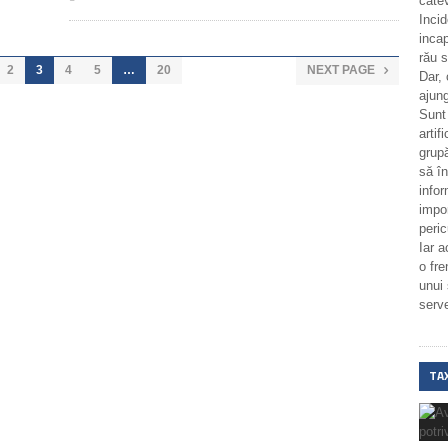
câtev
Incid
incap
rău 
2
3
4
5
…
20
NEXT PAGE

Dar,
ajung
Sunt
artif
grupă
să î
infor
impo
peric
Iar a
o fr
unui
serv
TA