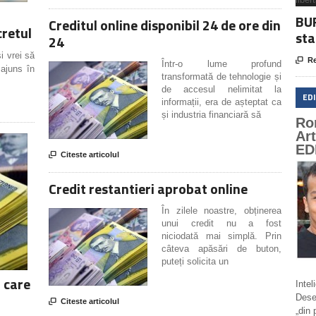
BUR
Creditul online disponibil 24 de ore din
cretul
sta
24
i vrei să

Re
Într-o lume profund
 ajuns în
transformată de tehnologie și
de accesul nelimitat la
ED
informații, era de așteptat ca
și industria financiară să
Ro
Ar
ED

Citeste articolul
Credit restantieri aprobat online
În zilele noastre, obținerea
unui credit nu a fost
niciodată mai simplă. Prin
câteva apăsări de buton,
puteți solicita un
: care
Intel
Deseo

Citeste articolul
„din 