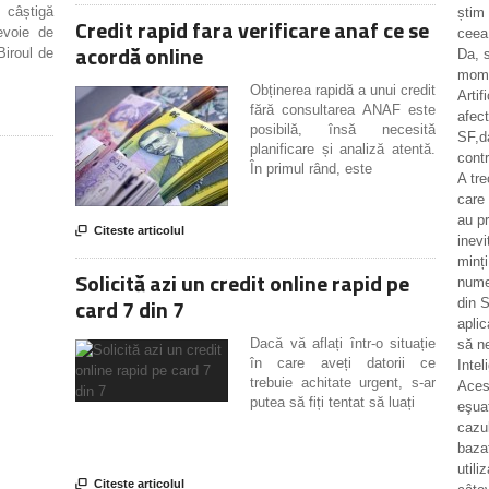
e câștigă
știm 
Credit rapid fara verificare anaf ce se
evoie de
ceea
acordă online
Biroul de
Da, 
momen
Obținerea rapidă a unui credit
Artif
fără consultarea ANAF este
afec
posibilă, însă necesită
SF,d
planificare și analiză atentă.
contr
În primul rând, este
A tr
care 
au pr

Citeste articolul
inevi
minț
Solicită azi un credit online rapid pe
numer
card 7 din 7
din S
aplic
Dacă vă aflați într-o situație
să n
în care aveți datorii ce
Intel
trebuie achitate urgent, s-ar
Aces
putea să fiți tentat să luați
eşua
cazul
bazat
utili

Citeste articolul