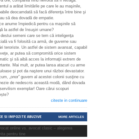
a ore, compania fiind nevoită să îl retragă.
entul a arătat limitările pe care le au maşinile,
abile deocamdată să facă diferenţa între bine şi
sau să dea dovadă de empatie.
 ce anume împiedică pentru ca maşinile să
ă la astfel de însuşiri umane?
 destui semeni care se tem că inteligenţa
icială va fi folosită ca armă, de guverne sau
ri teroriste. Un astfel de sistem avansat, capabil
nveţe, ar putea să compromită orice sistem
matic şi să aibă acces la informaţii extrem de
rtante. Mai mult, ar putea lansa atacuri cu arme
uloase şi pot da naştere unui război devastator.
cum, „onor” guvern al acestei colonii susţine cu
enezie de nedescris această modă, dând dovada
 servilism exemplar! Oare cărui scopuri
ește?
citeste in continuare
XE SI IMPOZITE ABUZIVE
MORE ARTICLES