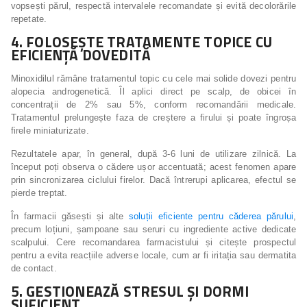
vopsești părul, respectă intervalele recomandate și evită decolorările
repetate.
4. FOLOSEȘTE TRATAMENTE TOPICE CU
EFICIENȚĂ DOVEDITĂ
Minoxidilul rămâne tratamentul topic cu cele mai solide dovezi pentru
alopecia androgenetică. Îl aplici direct pe scalp, de obicei în
concentrații de 2% sau 5%, conform recomandării medicale.
Tratamentul prelungește faza de creștere a firului și poate îngroșa
firele miniaturizate.
Rezultatele apar, în general, după 3-6 luni de utilizare zilnică. La
început poți observa o cădere ușor accentuată; acest fenomen apare
prin sincronizarea ciclului firelor. Dacă întrerupi aplicarea, efectul se
pierde treptat.
În farmacii găsești și alte
soluții eficiente pentru căderea părului
,
precum loțiuni, șampoane sau seruri cu ingrediente active dedicate
scalpului. Cere recomandarea farmacistului și citește prospectul
pentru a evita reacțiile adverse locale, cum ar fi iritația sau dermatita
de contact.
5. GESTIONEAZĂ STRESUL ȘI DORMI
SUFICIENT