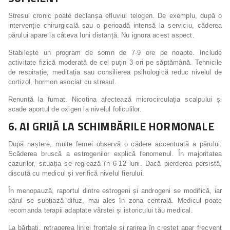
Stresul cronic poate declanșa efluviul telogen. De exemplu, după o
intervenție chirurgicală sau o perioadă intensă la serviciu, căderea
părului apare la câteva luni distanță. Nu ignora acest aspect.
Stabilește un program de somn de 7-9 ore pe noapte. Include
activitate fizică moderată de cel puțin 3 ori pe săptămână. Tehnicile
de respirație, meditația sau consilierea psihologică reduc nivelul de
cortizol, hormon asociat cu stresul.
Renunță la fumat. Nicotina afectează microcirculația scalpului și
scade aportul de oxigen la nivelul foliculilor.
6. AI GRIJĂ LA SCHIMBĂRILE HORMONALE
După naștere, multe femei observă o cădere accentuată a părului.
Scăderea bruscă a estrogenilor explică fenomenul. În majoritatea
cazurilor, situația se reglează în 6-12 luni. Dacă pierderea persistă,
discută cu medicul și verifică nivelul fierului.
În menopauză, raportul dintre estrogeni și androgeni se modifică, iar
părul se subțiază difuz, mai ales în zona centrală. Medicul poate
recomanda terapii adaptate vârstei și istoricului tău medical.
La bărbați, retragerea liniei frontale și rarirea în creștet apar frecvent