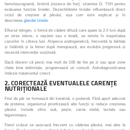
hemoleucogramă, feritină (rezerva de fier), vitamina D, TSH pentru
evaluarea funcției tiroidei. Dezechilibrele tiroidei influențează direct
ciclul de creștere al părului, așa cum este explicat și în
descrierea
glandei tiroide
.
Efluviul telogen, o formă de cădere difuză care apare la 2-3 luni după
un stres intens, o naștere sau o boală, se remite în majoritatea
cazurilor în câteva luni. Alopecia androgenetică, frecventă la bărbați
și întâlnită și la femei după menopauză, are evoluție progresivă și
necesită intervenție susținută.
Dacă observi că pierzi mai mult de 100 de fire pe zi sau apar zone
chele bine delimitate, programează un consult. Autodiagnosticarea
întârzie tratamentul corect.
2. CORECTEAZĂ EVENTUALELE CARENȚE
NUTRIȚIONALE
Firul de păr se formează din keratină, o proteină. Fără aport adecvat
de proteine, organismul prioritizează alte funcții și reduce creșterea
părului. Include zilnic ouă, pește, carne slabă, lactate sau
leguminoase.
Fierul scăzut se asociază frecvent cu căderea părului, mai ales la