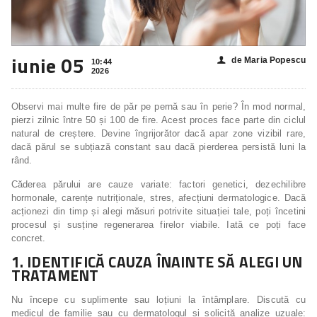
iunie 05
de Maria Popescu
👤
10:44
2026
Observi mai multe fire de păr pe pernă sau în perie? În mod normal,
pierzi zilnic între 50 și 100 de fire. Acest proces face parte din ciclul
natural de creștere. Devine îngrijorător dacă apar zone vizibil rare,
dacă părul se subțiază constant sau dacă pierderea persistă luni la
rând.
Căderea părului are cauze variate: factori genetici, dezechilibre
hormonale, carențe nutriționale, stres, afecțiuni dermatologice. Dacă
acționezi din timp și alegi măsuri potrivite situației tale, poți încetini
procesul și susține regenerarea firelor viabile. Iată ce poți face
concret.
1. IDENTIFICĂ CAUZA ÎNAINTE SĂ ALEGI UN
TRATAMENT
Nu începe cu suplimente sau loțiuni la întâmplare. Discută cu
medicul de familie sau cu dermatologul și solicită analize uzuale: