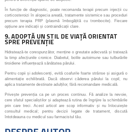
În funcție de diagnostic, poate recomanda terapii precum injecții cu
corticosteroizi în alopecia areată, tratamente sistemice sau proceduri
precum terapia PRP (plasmă îmbogățită cu trombocite). Fiecare
opțiune are indicații și contraindicații clare.
9. ADOPTĂ UN STIL DE VIAȚĂ ORIENTAT
SPRE PREVENȚIE
Hidratează-te corespunzător, menține o greutate adecvată și tratează
la timp afecțiunile cronice. Diabetul, bolile autoimune sau tulburările
tiroidiene influențează sănătatea părului.
Pentru copii și adolescenți, evită coafurile foarte strânse și asigură o
alimentație echilibrată. Dacă observi căderea părului la copil, nu
aplica tratamente destinate adulților, fără recomandare medicală.
Privește prevenția ca pe un proces continuu. Fă analize la nevoie,
cere sfatul specialiștilor și adaptează rutina de îngrijire la schimbările
prin care treci. Acest articol are scop informativ și nu înlocuiește
consultul medical; pentru decizii legate de tratament, discută
întotdeauna cu medicul sau farmacistul tău.