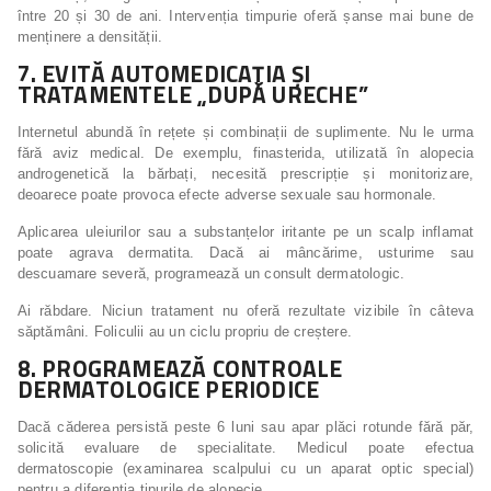
între 20 și 30 de ani. Intervenția timpurie oferă șanse mai bune de
menținere a densității.
7. EVITĂ AUTOMEDICAȚIA ȘI
TRATAMENTELE „DUPĂ URECHE”
Internetul abundă în rețete și combinații de suplimente. Nu le urma
fără aviz medical. De exemplu, finasterida, utilizată în alopecia
androgenetică la bărbați, necesită prescripție și monitorizare,
deoarece poate provoca efecte adverse sexuale sau hormonale.
Aplicarea uleiurilor sau a substanțelor iritante pe un scalp inflamat
poate agrava dermatita. Dacă ai mâncărime, usturime sau
descuamare severă, programează un consult dermatologic.
Ai răbdare. Niciun tratament nu oferă rezultate vizibile în câteva
săptămâni. Foliculii au un ciclu propriu de creștere.
8. PROGRAMEAZĂ CONTROALE
DERMATOLOGICE PERIODICE
Dacă căderea persistă peste 6 luni sau apar plăci rotunde fără păr,
solicită evaluare de specialitate. Medicul poate efectua
dermatoscopie (examinarea scalpului cu un aparat optic special)
pentru a diferenția tipurile de alopecie.