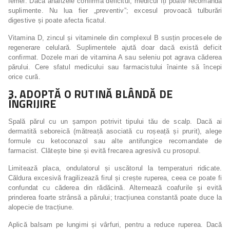
femei. Dacă analizele confirmă deficitul, medicul îți poate recomanda
suplimente. Nu lua fier „preventiv”; excesul provoacă tulburări
digestive și poate afecta ficatul.
Vitamina D, zincul și vitaminele din complexul B susțin procesele de
regenerare celulară. Suplimentele ajută doar dacă există deficit
confirmat. Dozele mari de vitamina A sau seleniu pot agrava căderea
părului. Cere sfatul medicului sau farmacistului înainte să începi
orice cură.
3. ADOPTĂ O RUTINĂ BLÂNDĂ DE
ÎNGRIJIRE
Spală părul cu un șampon potrivit tipului tău de scalp. Dacă ai
dermatită seboreică (mătreață asociată cu roșeață și prurit), alege
formule cu ketoconazol sau alte antifungice recomandate de
farmacist. Clătește bine și evită frecarea agresivă cu prosopul.
Limitează placa, ondulatorul și uscătorul la temperaturi ridicate.
Căldura excesivă fragilizează firul și crește ruperea, ceea ce poate fi
confundat cu căderea din rădăcină. Alternează coafurile și evită
prinderea foarte strânsă a părului; tracțiunea constantă poate duce la
alopecie de tracțiune.
Aplică balsam pe lungimi și vârfuri, pentru a reduce ruperea. Dacă