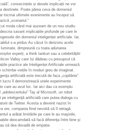
icială”, consecințele și desele implicații ne vor
ta destinele. Poate părea ceva de domeniul
ar tocmai ultimele evenimente au început să
azică „scenariul.”
ecut moda când mai auzeam de un nou studiu
descria savant implicațiile profunde pe care le
ogresele din domeniul inteligenței artificiale. Iar,
tabilul s-a pridus.Au căzut în derizoriu acele
i luminate, dimpreună cu toata adunarea
oșilor experți, a think tankuri sau a celebritățilir
ilicon Valley care își dădeau cu presupsul că
ațiile practice ale Inteligenței Artificiale urmează
e schimbe viețile în moduri greu de imaginat.
igenţa artificială este trecută de faza „copilăriei”.
t lucru îl demonstrează unele experimente
te care au avut loc. Iar aici dau ca exemplu
 „adolescentului” Tay al Microsoft, un robot
 pe inteligenţă artificială care putea dialoga cu
zatorii de Twitter. Acesta a devenit nazist în
a ore, compania fiind nevoită să îl retragă.
entul a arătat limitările pe care le au maşinile,
abile deocamdată să facă diferenţa între bine şi
sau să dea dovadă de empatie.