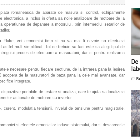
 piata romaneasca de aparate de masura si control, echipamente
e electronica, a inclus in oferta sa noile analizoare de motoare de la
operatiunea de depanare a motorului, prin intermediul setarilor de
tilor.
la Fluke, vei economisi timp si nu va mai fi nevoie sa efectuezi
astfel mult simplificat. Tot ce trebuie sa faci este sa alegi tipul de
intregului proces de efectuare a masuratorii, dar si pentru realizarea
De 
lab
datele necesare pentru fiecare sectiune, de la intrarea pana la iesirea
00 acopera de la masuratori de baza pana la cele mai avansate, dar

Re
pecifice integrate.
pozitive portabile de testare si analiza, care te ajuta sa localizezi
temelor actionate de motoare cu invertor:
, curent, modulatia tensiunii, nivelul de tensiune pentru magistrale,
rmonici si efectele armonicilor induse sistemului, dar si descarcarile