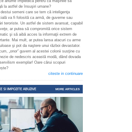
 ce anume împiedică pentru ca maşinile să
ă la astfel de însuşiri umane?
 destui semeni care se tem că inteligenţa
icială va fi folosită ca armă, de guverne sau
ri teroriste. Un astfel de sistem avansat, capabil
nveţe, ar putea să compromită orice sistem
matic şi să aibă acces la informaţii extrem de
rtante. Mai mult, ar putea lansa atacuri cu arme
uloase şi pot da naştere unui război devastator.
cum, „onor” guvern al acestei colonii susţine cu
enezie de nedescris această modă, dând dovada
 servilism exemplar! Oare cărui scopuri
ește?
citeste in continuare
E SI IMPOZITE ABUZIVE
MORE ARTICLES