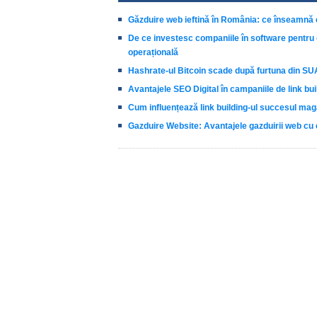
Găzduire web ieftină în România: ce înseamnă c
De ce investesc companiile în software pentru g
operațională
Hashrate-ul Bitcoin scade după furtuna din SU
Avantajele SEO Digital în campaniile de link bui
Cum influențează link building-ul succesul mag
Gazduire Website: Avantajele gazduirii web cu