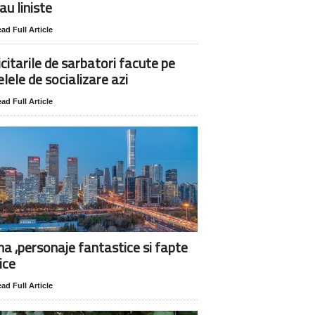
au liniste
ad Full Article
icitarile de sarbatori facute pe
elele de socializare azi
ad Full Article
na ,personaje fantastice si fapte
ice
ad Full Article