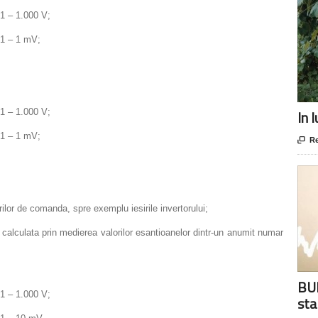
1 – 1.000 V;
:1 – 1 mV;
1 – 1.000 V;
In 
:1 – 1 mV;

Re
lor de comanda, spre exemplu iesirile invertorului;
 calculata prin medierea valorilor esantioanelor dintr-un anumit numar
BUR
1 – 1.000 V;
sta