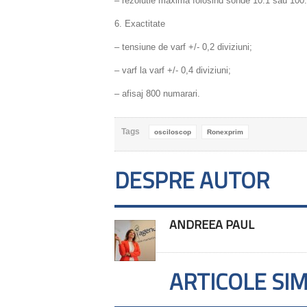
– rezolutie maxima folosind sonde 10:1 sau 100
6. Exactitate
– tensiune de varf +/- 0,2 diviziuni;
– varf la varf +/- 0,4 diviziuni;
– afisaj 800 numarari.
Tags
osciloscop
Ronexprim
DESPRE AUTOR
ANDREEA PAUL
ARTICOLE SI