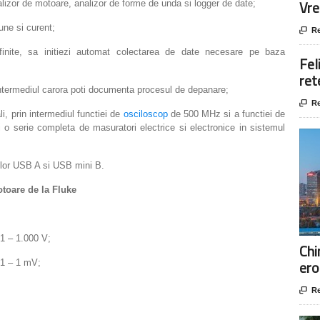
Vre
nalizor de motoare, analizor de forme de unda si logger de date;
une si curent;

Re
edefinite, sa initiezi automat colectarea de date necesare pe baza
Fel
ret
n intermediul carora poti documenta procesul de depanare;

Re
li, prin intermediul functiei de
osciloscop
de 500 MHz si a functiei de
zi o serie completa de masuratori electrice si electronice in sistemul
rilor USB A si USB mini B.
otoare de la Fluke
1 – 1.000 V;
Chi
ero
:1 – 1 mV;

Re