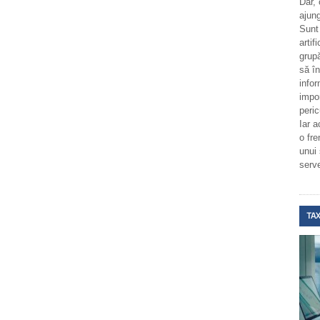
Dar,
ajung
Sunt
artif
grupă
să î
infor
impo
peric
Iar a
o fr
unui
serv
TAX