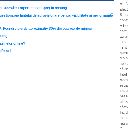
Artif
u adevărat raport calitate-preț în hosting
afec
SF,d
estionarea lanțului de aprovizionare pentru vizibilitate și performanță
contr
A tr
A. Foundry pierde aproximativ 30% din puterea de mining
care 
lding
au pr
inevi
azinelor online?
minț
 cPanel
numer
din S
aplic
să n
Intel
Aces
eşua
cazul
bazat
utili
câtev
Incid
incap
rău 