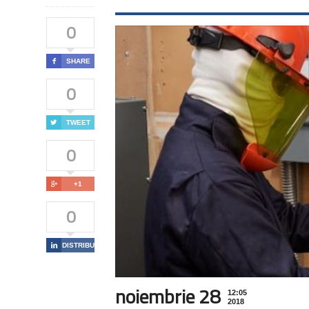
0

SHARE
0

TWEET
0

+1
0

DISTRIBUIE
noiembrie 28
12:05
2018