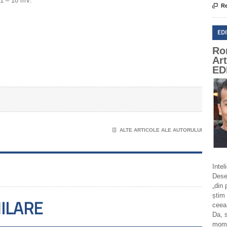
:1 – 10 mV.

Re
ED
Ro
Ar
ED
📄
ALTE ARTICOLE ALE AUTORULUI
Intel
Deseo
„din 
știm 
MILARE
ceea
Da, 
momen