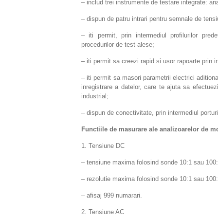
– includ trei instrumente de testare integrate: a
– dispun de patru intrari pentru semnale de tensi
– iti permit, prin intermediul profilurilor pr
procedurilor de test alese;
– iti permit sa creezi rapid si usor rapoarte pri
– iti permit sa masori parametrii electrici aditiona
inregistrare a datelor, care te ajuta sa efectue
industrial;
– dispun de conectivitate, prin intermediul portu
Functiile de masurare ale analizoarelor de m
1. Tensiune DC
– tensiune maxima folosind sonde 10:1 sau 100:
– rezolutie maxima folosind sonde 10:1 sau 100
– afisaj 999 numarari.
2. Tensiune AC