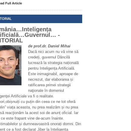
ad Full Article
ITORIAL
mânia…Inteligența
tificială…Guvernul… -
ITORIAL
de prof.dr. Daniel Mihai
Dacă nici acum nu vă vine să
credeți, guvernul Dăncilă
lucrează la strategia națională
pentru Inteligența Artificială.
Este inimaginabil, aproape de
necrezut, dar elaborarea și
ratificarea primei strategii
naţionale în domeniul
igenţei Artificiale va fi o realitate.
ri,obișnuiți cu puțin din ceea ce ne tot oferă
plin” viața aceasta, nu prea realizăm și nu prea
să reacţionăm la acest soi de anunț oficial. Iar
 ce este frapant vine de-acum înainte.
stimabilelor și dumneavoastră onorați domni. Din
t ce a fost declarat „liber la Inteligența