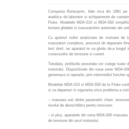
Compania Ronexprim, lider inca din 1991 pe
analitice de laborator si echipamente de cantarir
Fluke. Modelele MDA-510 si MDA-550 simplifica 
testare ghidate si masuratorilor automate ale unita
Cu ajutorul noilor analizoare de motoare de 
masuratori complexe, procesul de depanare fiind 
test dorit, iar aparatul te va ghida de-a lungul 
conexiunilor de tensiune si curent.
Totodata, profilurile presetate vor culege toate 
motorului. Dispozitivele din noua serie MDA-5
genereaza si rapoarte, prin intermediul functiei s
Modelele MDA-510 si MDA-550 de la Fluke sunt dis
si sa depanezi in siguranta orice problema a sis
– masoara unii dintre parametrii cheie: tensiune
nivelul de dezechilibru pentru tensiune;
– in plus, aparatele din seria MDA-500 masoara a
de tensiune din axul motorului;