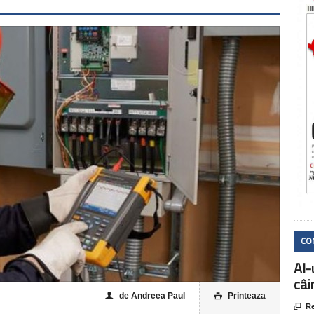
CO
AI-
câi
de Andreea Paul
Printeaza
👤


Re