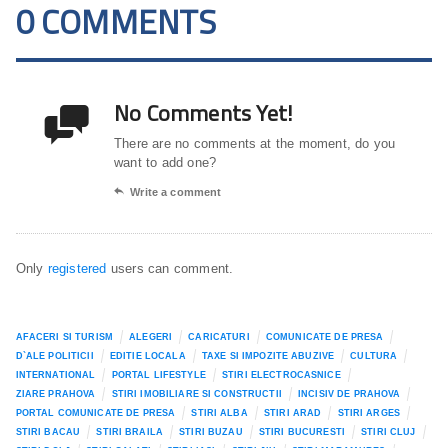
0 COMMENTS
No Comments Yet!

There are no comments at the moment, do you
want to add one?

Write a comment
Only
registered
users can comment.
AFACERI SI TURISM
ALEGERI
CARICATURI
COMUNICATE DE PRESA
D`ALE POLITICII
EDITIE LOCALA
TAXE SI IMPOZITE ABUZIVE
CULTURA
INTERNATIONAL
PORTAL LIFESTYLE
STIRI ELECTROCASNICE
ZIARE PRAHOVA
STIRI IMOBILIARE SI CONSTRUCTII
INCISIV DE PRAHOVA
PORTAL COMUNICATE DE PRESA
STIRI ALBA
STIRI ARAD
STIRI ARGES
STIRI BACAU
STIRI BRAILA
STIRI BUZAU
STIRI BUCURESTI
STIRI CLUJ