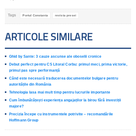
Tags
Portul Constanta
revista presei
ARTICOLE SIMILARE
Ghid by Sante: 3 cauze ascunse ale oboselii cronice
Debut perfect pentru CS Litoral Corbu: primul meci, prima victorie,
primul pas spre performanță
Când este necesară traducerea documentelor bulgare pentru
autoritățile din România
Tehnologia lasa mai mult timp pentru lucrurile importante
Cum îmbunătățești experiența angajaților la birou fără investiții
majore?
Precizia începe cu instrumentele potrivite – recomandările
Hoffmann Group