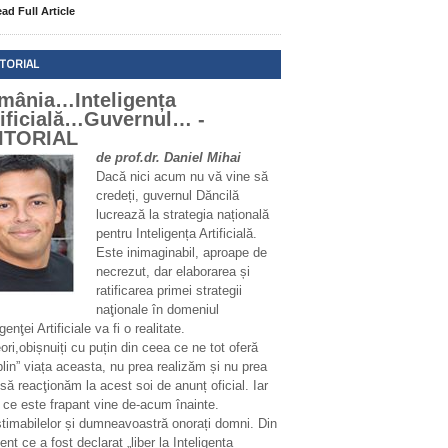
ad Full Article
ITORIAL
mânia…Inteligența
tificială…Guvernul… -
ITORIAL
de prof.dr. Daniel Mihai
Dacă nici acum nu vă vine să
credeți, guvernul Dăncilă
lucrează la strategia națională
pentru Inteligența Artificială.
Este inimaginabil, aproape de
necrezut, dar elaborarea și
ratificarea primei strategii
naţionale în domeniul
igenţei Artificiale va fi o realitate.
ri,obișnuiți cu puțin din ceea ce ne tot oferă
plin” viața aceasta, nu prea realizăm și nu prea
să reacţionăm la acest soi de anunț oficial. Iar
 ce este frapant vine de-acum înainte.
stimabilelor și dumneavoastră onorați domni. Din
t ce a fost declarat „liber la Inteligența