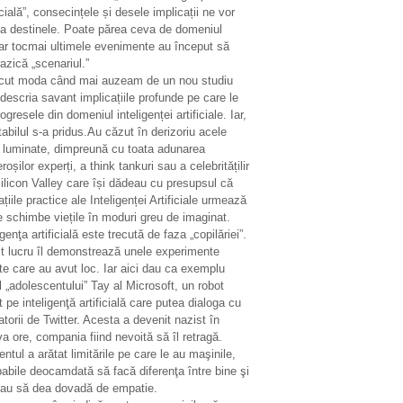
icială”, consecințele și desele implicații ne vor
ta destinele. Poate părea ceva de domeniul
ar tocmai ultimele evenimente au început să
azică „scenariul.”
ecut moda când mai auzeam de un nou studiu
descria savant implicațiile profunde pe care le
ogresele din domeniul inteligenței artificiale. Iar,
tabilul s-a pridus.Au căzut în derizoriu acele
i luminate, dimpreună cu toata adunarea
oșilor experți, a think tankuri sau a celebritățilir
ilicon Valley care își dădeau cu presupsul că
ațiile practice ale Inteligenței Artificiale urmează
e schimbe viețile în moduri greu de imaginat.
igenţa artificială este trecută de faza „copilăriei”.
t lucru îl demonstrează unele experimente
te care au avut loc. Iar aici dau ca exemplu
 „adolescentului” Tay al Microsoft, un robot
 pe inteligenţă artificială care putea dialoga cu
zatorii de Twitter. Acesta a devenit nazist în
a ore, compania fiind nevoită să îl retragă.
entul a arătat limitările pe care le au maşinile,
abile deocamdată să facă diferenţa între bine şi
sau să dea dovadă de empatie.