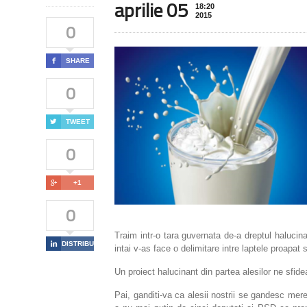
aprilie 05
18:20
2015
0

SHARE
0

TWEET
0

+1
0
Traim intr-o tara guvernata de-a dreptul halucin

DISTRIBUIE
intai v-as face o delimitare intre laptele proapat s
Un proiect halucinant din partea alesilor ne sfide
Pai, ganditi-va ca alesii nostrii se gandesc mer