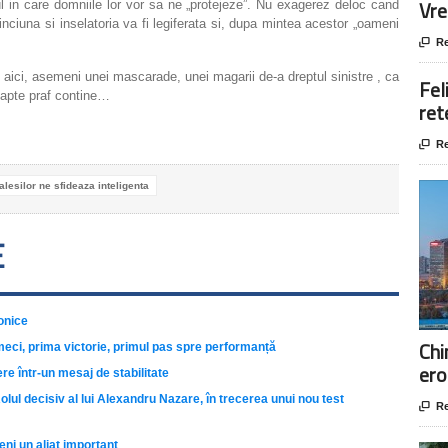
Vre
ul in care domniile lor vor sa ne „protejeze”. Nu exagerez deloc cand
ciuna si inselatoria va fi legiferata si, dupa mintea acestor „oameni

Re
aici, asemeni unei mascarade, unei magarii de-a dreptul sinistre , ca
Fel
lapte praf contine…
ret

Re
lesilor ne sfideaza inteligenta
E
onice
Chi
meci, prima victorie, primul pas spre performanță
ero
e într-un mesaj de stabilitate
lul decisiv al lui Alexandru Nazare, în trecerea unui nou test

Re
eni un aliat important