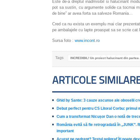
Este de-a dreptul inadmisibil si halucinant mod
pot sa sustin, cu argumente solide ca tocmai min
de bine” ar avea forta sa salveze Romania…
Cred ca nu exista un exemplu mai clar prezentat 
pe ambalajele cu lapte proaspat sa se scrie cat 
Sursa foto :
www.incont.ro
Tags
INCREDIBIL! Un proiect halucinant din partea a
ARTICOLE SIMILAR
Ghid by Sante: 3 cauze ascunse ale oboselii cr
Debut perfect pentru CS Litoral Corbu: primul 
Cum a transformat Nicușor Dan o notă de trecer
România evită să fie retrogradată în „JUNK”. Ro
important
Acuzat pe nedrept? Testul poligraf îţi poate dev