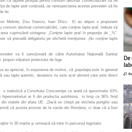
un ca laptele prospat pentru consum destinat comercializării să fie
rţia de lapte praf conţinută, iar nerespectarea acestei prevederi să fie
e lei.
Ion Melinte, Zisu Stanciu, Ioan Dîrzu . Ei au depus o propunere
u consum destinat comercializării, care conţine lapte praf, trebuie să
zarea cuprinzând sintagma: „Conţine lapte praf în proporţie de _%”.
buie să prevadă obligatoriu pe etichetă menţiunea: „Nu conţine lapte
evederi va fi sancţionată de către Autoritatea Naţională Sanitar
De 
 propun iniţiatorii proiectului de lege.
lab
ive au apreciat, în expunerea de motive, că „populaţia este în general

Re
acă sau lapte autentic, deoarece nu este acel aliment care este direct
ie o statistică a Consiliului Concurenţei ce arată că aproximativ 63%
 hipermarketuri ar fi din productia autohtona, in timp ce 36% fiind
 din statele din afara UE. „Dacă se citeşti pe eticheta pungilor sau
eamnă că acesta provine de la vacile din România, ci doar că a fost
ilor în 30 martie şi urmează să intre în parcursul legislativ.