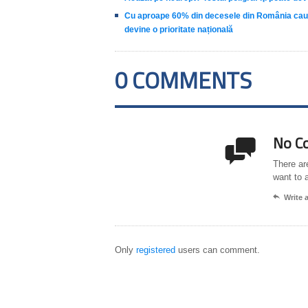
Cu aproape 60% din decesele din România cauzat
devine o prioritate națională
0 COMMENTS
No C

There ar
want to 

Write
Only
registered
users can comment.