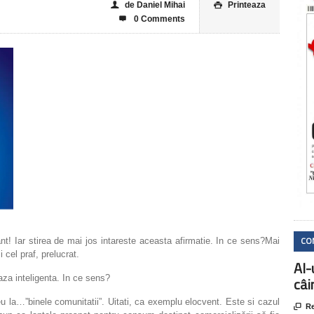
de Daniel Mihai
Printeaza
👤

0 Comments

CO
ant! Iar stirea de mai jos intareste aceasta afirmatie. In ce sens?Mai
i cel praf, prelucrat.
AI-
aza inteligenta. In ce sens?
câi
eu la…”binele comunitatii”. Uitati, ca exemplu elocvent. Este si cazul

Re