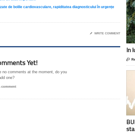
e de bolile cardiovasculare, rapiditatea diagnosticului în urgențe
✎
WRITE COMMENT
In 
omments Yet!

Re
e no comments at the moment, do you
add one?
 a comment
BUR
sta