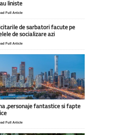
au liniste
ad Full Article
icitarile de sarbatori facute pe
elele de socializare azi
ad Full Article
na ,personaje fantastice si fapte
ice
ad Full Article