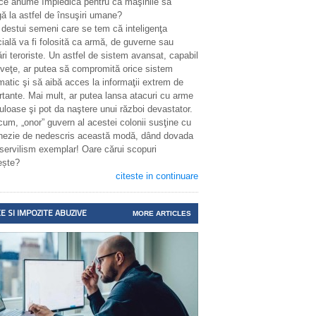
 ce anume împiedică pentru ca maşinile să
ă la astfel de însuşiri umane?
 destui semeni care se tem că inteligenţa
icială va fi folosită ca armă, de guverne sau
ri teroriste. Un astfel de sistem avansat, capabil
nveţe, ar putea să compromită orice sistem
matic şi să aibă acces la informaţii extrem de
rtante. Mai mult, ar putea lansa atacuri cu arme
uloase şi pot da naştere unui război devastator.
cum, „onor” guvern al acestei colonii susţine cu
enezie de nedescris această modă, dând dovada
 servilism exemplar! Oare cărui scopuri
ește?
citeste in continuare
E SI IMPOZITE ABUZIVE
MORE ARTICLES