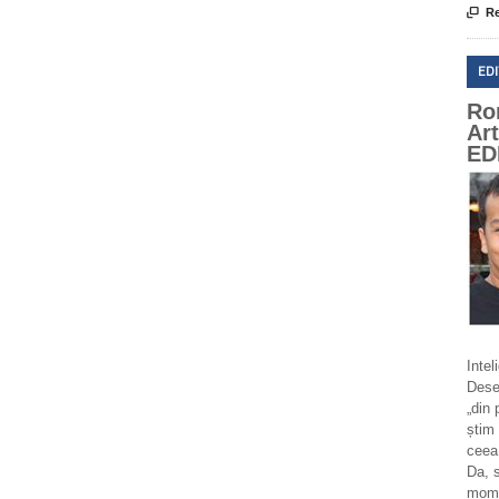

Re
ED
Ro
Ar
ED
Intel
Deseo
„din 
știm 
ceea
Da, 
momen