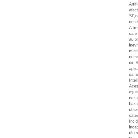
Artif
afec
SF,d
contr
A tr
care 
au pr
inevi
minț
numer
din S
aplic
să n
Intel
Aces
eşua
cazul
bazat
utili
câtev
Incid
incap
rău 