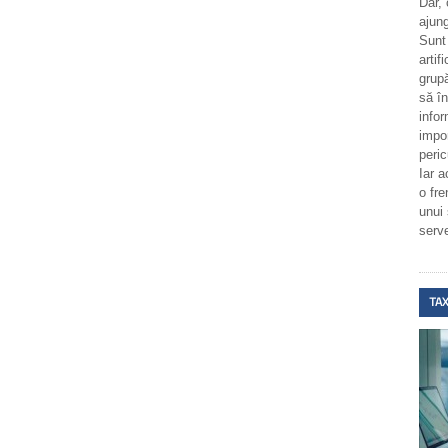
Dar,
ajung
Sunt
artif
grupă
să î
infor
impo
peric
Iar a
o fr
unui
serv
TAX