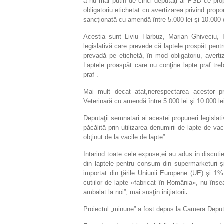
a nu mai putin de cinci deputaţi ai PSD ce prop
obligatoriu etichetat cu avertizarea privind propo
sancţionată cu amendă între 5.000 lei şi 10.000 d
Acestia sunt Liviu Harbuz, Marian Ghiveciu, 
legislativă care prevede că laptele prospăt pentr
prevadă pe etichetă, în mod obligatoriu, averti
Laptele proaspăt care nu conţine lapte praf tre
praf”.
Mai mult decat atat,nerespectarea acestor pr
Veterinară cu amendă între 5.000 lei şi 10.000 lei,
Deputaţii semnatari ai acestei propuneri legislat
păcălită prin utilizarea denumirii de lapte de v
obţinut de la vacile de lapte”.
Intarind toate cele expuse,ei au adus in discut
din laptele pentru consum din supermarketuri şi
importat din ţările Uniunii Europene (UE) şi 1%
cutiilor de lapte «fabricat în România», nu îns
ambalat la noi”, mai susţin iniţiatorii
.
Proiectul „minune” a fost depus la Camera Deputaţ