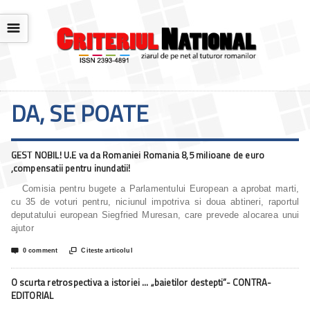
☰
DA, SE POATE
GEST NOBIL! U.E va da Romaniei Romania 8,5 milioane de euro
,compensatii pentru inundatii!
Comisia pentru bugete a Parlamentului European a aprobat marti,
cu 35 de voturi pentru, niciunul impotriva si doua abtineri, raportul
deputatului european Siegfried Muresan, care prevede alocarea unui
ajutor


0 comment
Citeste articolul
O scurta retrospectiva a istoriei … „baietilor destepti”- CONTRA-
EDITORIAL