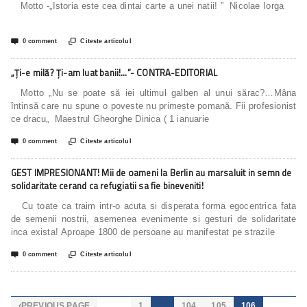
Motto -„Istoria este cea dintai carte a unei natii! ” Nicolae Iorga


0 comment
Citeste articolul
„Ţi-e milă? Ţi-am luat banii!…”- CONTRA-EDITORIAL
Motto „Nu se poate să iei ultimul galben al unui sărac?…Mâna
întinsă care nu spune o poveste nu primește pomană. Fii profesionist
ce dracu„ Maestrul Gheorghe Dinica ( 1 ianuarie


0 comment
Citeste articolul
GEST IMPRESIONANT! Mii de oameni la Berlin au marsaluit in semn de
solidaritate cerand ca refugiatii sa fie bineveniti!
Cu toate ca traim intr-o acuta si disperata forma egocentrica fata
de semenii nostrii, asemenea evenimente si gesturi de solidaritate
inca exista! Aproape 1800 de persoane au manifestat pe strazile


0 comment
Citeste articolul
PREVIOUS PAGE
1
…
104
105
106
