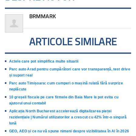
BRMMARK
ARTICOLE SIMILARE
Actele care pot simplifica multe situatii
Parc auto Arad pentru cumpărători care vor transparență, test drive
și suport real
Parc auto Timișoara: cum cumperi o mașină rulată fără surprize
neplăcute
10 greșeli fiscale pe care firmele din Baia Mare le pot evita cu
ajutorul unui contabil
Aplicația North Bucharest accelerează digitalizarea pieței
rezidențiale | Numărul utilizatorilor a crescut cu 42% într-o singură
lună
GEO, AEO și ce nu vă spune nimeni despre vizibilitatea în AI în 2026