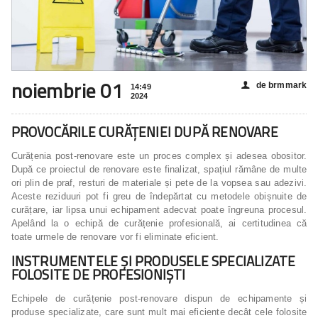
noiembrie 01
de brmmark
👤
14:49
2024
PROVOCĂRILE CURĂȚENIEI DUPĂ RENOVARE
Curățenia post-renovare este un proces complex și adesea obositor.
După ce proiectul de renovare este finalizat, spațiul rămâne de multe
ori plin de praf, resturi de materiale și pete de la vopsea sau adezivi.
Aceste reziduuri pot fi greu de îndepărtat cu metodele obișnuite de
curățare, iar lipsa unui echipament adecvat poate îngreuna procesul.
Apelând la o echipă de curățenie profesională, ai certitudinea că
toate urmele de renovare vor fi eliminate eficient.
INSTRUMENTELE ȘI PRODUSELE SPECIALIZATE
FOLOSITE DE PROFESIONIȘTI
Echipele de curățenie post-renovare dispun de echipamente și
produse specializate, care sunt mult mai eficiente decât cele folosite