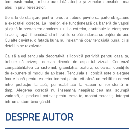
termosistemului, trebuie acordată atenție și zonelor sensibile, mai
ales în jurul ferestrelor.
Benzile de etanșare pentru ferestre trebuie privite ca parte obligatorie
a execuției corecte. La interior, ele funcționează ca barieră de vapori
și ajută la prevenirea condensului. La exterior, contribuie la etanșarea
la aer și apă, împiedicând infiltrațiile și pătrunderea curenților de aer.
Cu alte cuvinte, o fațadă bună nu înseamnă doar tencuială bună, ci și
detalii bine rezolvate.
Ca să alegi tencuiala decorativă siliconică potrivită pentru casa ta,
trebuie să privești decizia dincolo de aspectul vizual. Contează
compatibilitatea cu sistemul, granulația, textura, culoarea, condițiile
de expunere și modul de aplicare. Tencuiala siliconică este o alegere
foarte bună pentru exterior tocmai pentru că oferă un echilibru corect
între protecție la apă, permeabilitate la vapori și rezistență în
timp. Alegerea corectă nu înseamnă neapărat cea mai scumpă
variantă, ci produsul potrivit pentru casa ta, montat corect și integrat
într-un sistem bine gândit.
DESPRE AUTOR