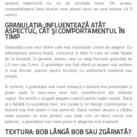
amorsă nepotrivită nu va da rezultate bune. De aceea,
compatibilitatea între straturi este primul lucru pe care trebuie să îl
verifici.
GRANULAȚIA: INFLUENȚEAZĂ ATÂT
ASPECTUL, CÂT ȘI COMPORTAMENTUL ÎN
TIMP
Granulația este unul dintre cele mai importante criterii de alegere. Ea
influențează textura finală, consumul și felul în care se vede fațada
de la distanță. În general, pentru case se aleg frecvent granulații de
1,5 mm sau 2 mm. O granulație mai fină oferă un aspect mai uniform
și mai discret, potrivit pentru locuințe cu arhitectură modernă sau
simplă.
În schimb, o granulație mai mare creează o textură mai pronunțată și
poate ajuta la mascarea unor mici imperfecțiuni ale stratului
suport. Nu există o singură alegere corectă pentru toate casele. Dacă
ai o fațadă cu suprafețe mari, linii curate și un design contemporan, o
textură mai fină poate fi mai potrivită. Dacă vorbim despre o clădire
unde suportul nu este perfect sau unde vrei un efect vizual mai
puternic, o granulație mai mare poate fi alegerea mai inspirată.
TEXTURA: BOB LÂNGĂ BOB SAU ZGÂRIATĂ?