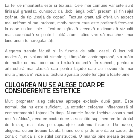
La fel de importantă este și textura. Cele mai comune variante sunt
finisajul granulat, cunoscut ca „bob lângă bob”, precum și finisajul
zgâriat, de tip „coajă de copac”. Textura granulată oferă un aspect
mai uniform și mai ordonat, motiv pentru care este preferată frecvent
la case unifamiliale. Textura zgâriată creează o dinamică vizuală
mai accentuată și poate fi utilă atunci când vrei să maschezi mai
bine anumite neregularități.
Alegerea trebuie făcută și în funcție de stilul casei. O locuință
modernă, cu volumetrii simple și tâmplărie contemporană, va arăta
de multe ori mai bine cu o textură discretă. În schimb, pentru o
arhitectură mai clasică sau pentru fațade care au nevoie de mai
multă „mișcare” vizuală, textura zgâriată poate funcționa foarte bine.
CULOAREA NU SE ALEGE DOAR PE
CONSIDERENTE ESTETICE
Mulți proprietari aleg culoarea aproape exclusiv după gust. Este
normal, dar nu este suficient. La exterior, culoarea influențează și
comportamentul fațadei în timp. Nuanțele foarte închise absorb mai
multă căldură, ceea ce poate duce la solicitări suplimentare în stratul
de finisaj, mai ales pe suprafețele puternic însorite. De aceea,
alegerea culorii trebuie făcută ținând cont și de orientarea casei, de
zona climatică și de stilul construcției. O nuanță bine aleasă trebuie