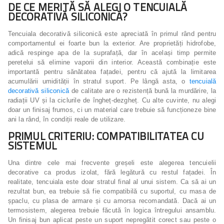
DE CE MERITĂ SĂ ALEGI O TENCUIALĂ
DECORATIVĂ SILICONICĂ?
Tencuiala decorativă siliconică este apreciată în primul rând pentru
comportamentul ei foarte bun la exterior. Are proprietăți hidrofobe,
adică respinge apa de la suprafață, dar în același timp permite
peretelui să elimine vaporii din interior. Această combinație este
importantă pentru sănătatea fațadei, pentru că ajută la limitarea
acumulării umidității în stratul suport. Pe lângă asta, o
tencuială
decorativă siliconică
de calitate are o rezistență bună la murdărire, la
radiații UV și la ciclurile de îngheț-dezgheț. Cu alte cuvinte, nu alegi
doar un finisaj frumos, ci un material care trebuie să funcționeze bine
ani la rând, în condiții reale de utilizare.
PRIMUL CRITERIU: COMPATIBILITATEA CU
SISTEMUL
Una dintre cele mai frecvente greșeli este alegerea tencuielii
decorative ca produs izolat, fără legătură cu restul fațadei. În
realitate, tencuiala este doar stratul final al unui sistem. Ca să ai un
rezultat bun, ea trebuie să fie compatibilă cu suportul, cu masa de
șpaclu, cu plasa de armare și cu amorsa recomandată. Dacă ai un
termosistem, alegerea trebuie făcută în logica întregului ansamblu.
Un finisaj bun aplicat peste un suport nepregătit corect sau peste o