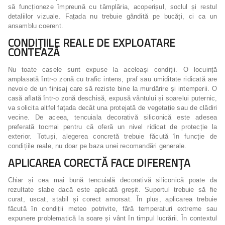
să funcționeze împreună cu tâmplăria, acoperișul, soclul și restul
detaliilor vizuale. Fațada nu trebuie gândită pe bucăți, ci ca un
ansamblu coerent.
CONDIȚIILE REALE DE EXPLOATARE
CONTEAZĂ
Nu toate casele sunt expuse la aceleași condiții. O locuință
amplasată într-o zonă cu trafic intens, praf sau umiditate ridicată are
nevoie de un finisaj care să reziste bine la murdărire și intemperii. O
casă aflată într-o zonă deschisă, expusă vântului și soarelui puternic,
va solicita altfel fațada decât una protejată de vegetație sau de clădiri
vecine. De aceea, tencuiala decorativă siliconică este adesea
preferată tocmai pentru că oferă un nivel ridicat de protecție la
exterior. Totuși, alegerea concretă trebuie făcută în funcție de
condițiile reale, nu doar pe baza unei recomandări generale.
APLICAREA CORECTĂ FACE DIFERENȚA
Chiar și cea mai bună tencuială decorativă siliconică poate da
rezultate slabe dacă este aplicată greșit. Suportul trebuie să fie
curat, uscat, stabil și corect amorsat. În plus, aplicarea trebuie
făcută în condiții meteo potrivite, fără temperaturi extreme sau
expunere problematică la soare și vânt în timpul lucrării. În contextul