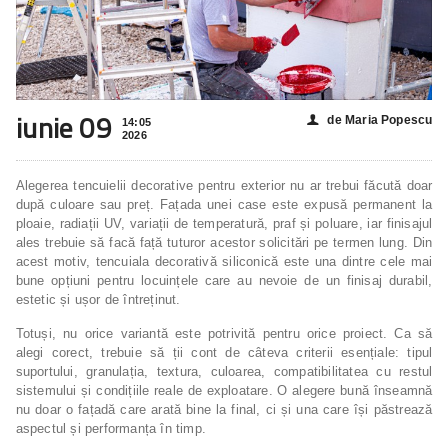
iunie 09
de Maria Popescu
👤
14:05
2026
Alegerea tencuielii decorative pentru exterior nu ar trebui făcută doar
după culoare sau preț. Fațada unei case este expusă permanent la
ploaie, radiații UV, variații de temperatură, praf și poluare, iar finisajul
ales trebuie să facă față tuturor acestor solicitări pe termen lung. Din
acest motiv, tencuiala decorativă siliconică este una dintre cele mai
bune opțiuni pentru locuințele care au nevoie de un finisaj durabil,
estetic și ușor de întreținut.
Totuși, nu orice variantă este potrivită pentru orice proiect. Ca să
alegi corect, trebuie să ții cont de câteva criterii esențiale: tipul
suportului, granulația, textura, culoarea, compatibilitatea cu restul
sistemului și condițiile reale de exploatare. O alegere bună înseamnă
nu doar o fațadă care arată bine la final, ci și una care își păstrează
aspectul și performanța în timp.